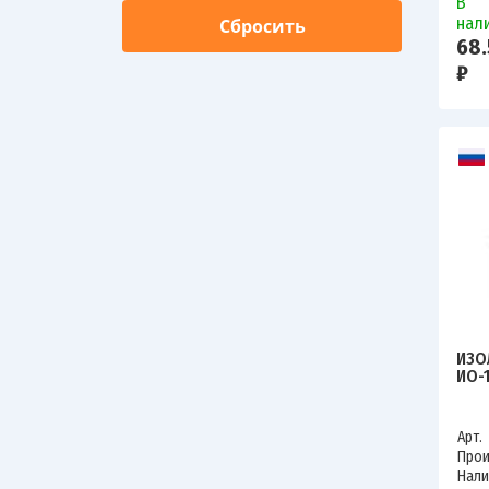
В
нал
68.
₽
ИЗО
ИО-1
Арт.
Прои
Нали