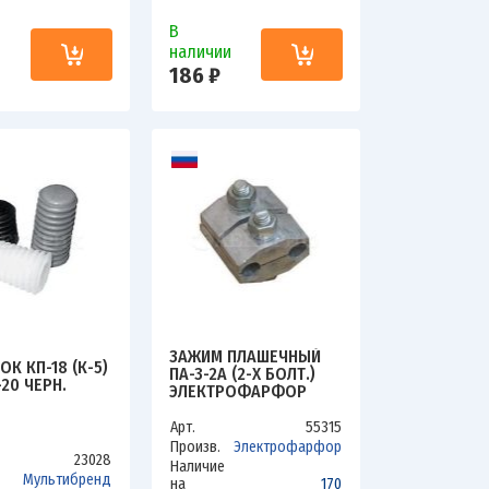
В
и
наличии
186 ₽
ЗАЖИМ ПЛАШЕЧНЫЙ
К КП-18 (К-5)
ПА-3-2А (2-Х БОЛТ.)
20 ЧЕРН.
ЭЛЕКТРОФАРФОР
00000139
Арт.
55315
Произв.
Электрофарфор
23028
Наличие
Мультибренд
на
170