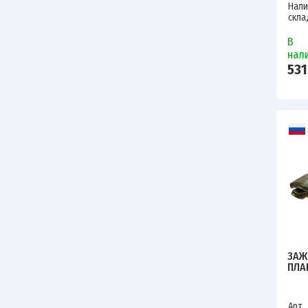
Нали
скла
В
нал
531
ЗАЖ
ПЛА
Арт.