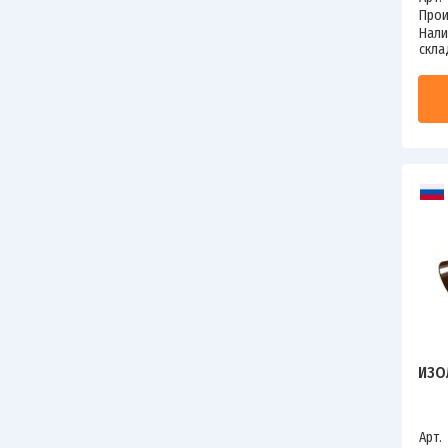
Прои
Нали
скла
ИЗО
Арт.