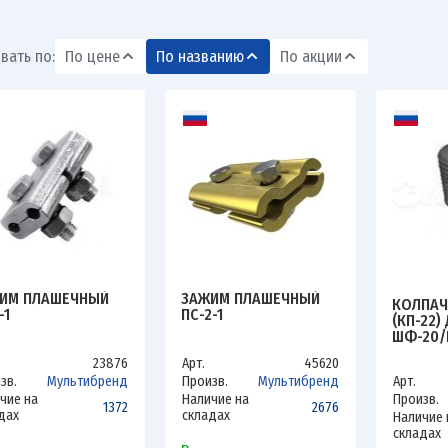
вать по:
По цене
По названию
По акции
ИМ ПЛАШЕЧНЫЙ
ЗАЖИМ ПЛАШЕЧНЫЙ
КОЛПАЧ
-1
ПС-2-1
(КП-22)
ШФ-20/
ЧЕРН.
23876
Арт.
45620
зв.
Мультибренд
Произв.
Мультибренд
Арт.
чие на
Наличие на
Произв.
1372
2676
дах
складах
Наличие 
складах