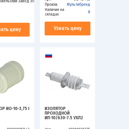
Кжельский Завод ЭЛЕКТРОИЗОЛЯТОР
Произв.
Мультибренд
Наличие на
0
0
складах
Узнать цену
нать цену
Р ИО-10-3,75 I
ИЗОЛЯТОР
ПРОХОДНОЙ
ИП-10/630-7.5 УХЛ2
(ОВАЛ. ФЛАНЕЦ)