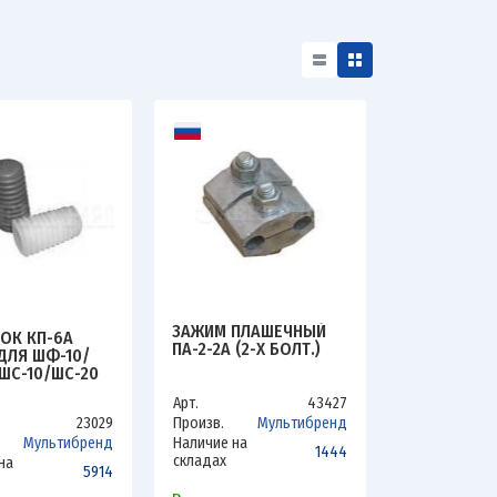
ЗАЖИМ ПЛАШЕЧНЫЙ
ОК КП-6А
ПА-2-2А (2-Х БОЛТ.)
 ДЛЯ ШФ-10/
ШС-10/ШС-20
Арт.
43427
23029
Произв.
Мультибренд
Мультибренд
Наличие на
1444
складах
на
5914