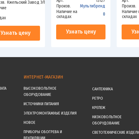
Арт.
13127
Арт.
зв.
Кжельский Завод ЭЛЕКТРОИЗОЛЯТОР
Произв.
Мультибренд
Произв.
чие
Наличие на
Наличие 
0
0
складах
складах
дах
Узнать цену
Уз
Узнать цену
ИНТЕРНЕТ-МАГАЗИН
ЛАТА
ВЫСОКОВОЛЬТНОЕ
САНТЕХНИКА
ОБОРУДОВАНИЕ
РЕТРО
ИСТОЧНИКИ ПИТАНИЯ
КРЕПЕЖ
ЭЛЕКТРОМОНТАЖНЫЕ ИЗДЕЛИЯ
НИЗКОВОЛЬТНОЕ
НОВОЕ
ОБОРУДОВАНИЕ
ПРИБОРЫ ОБОГРЕВА И
СВЕТОТЕХНИЧЕСКИЕ ИЗДЕЛ
ВЕНТИЛЯЦИИ