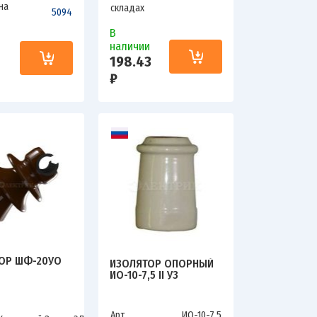
на
складах
5094
В
наличии
и
198.43
₽
ОР ШФ-20УО
ИЗОЛЯТОР ОПОРНЫЙ
ИО-10-7,5 II У3
00000035445
Арт.
ИО-10-7,5