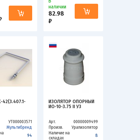
В
наличии
и
82.98
₽
₽
-42(3.407.1-
ИЗОЛЯТОР ОПОРНЫЙ
ИО-10-3.75 II У3
УТ000003571
Арт.
00000009499
Мультибренд
Произв.
Урализолятор
на
Наличие на
94
8
складах