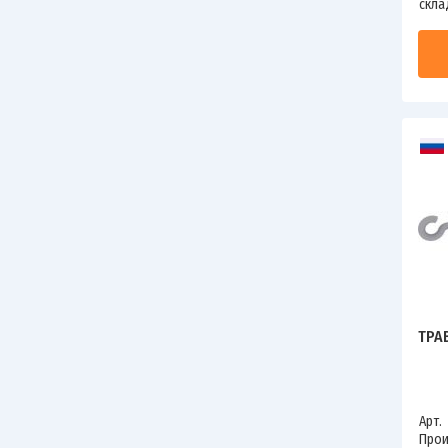
скла
ТРА
Арт.
Прои