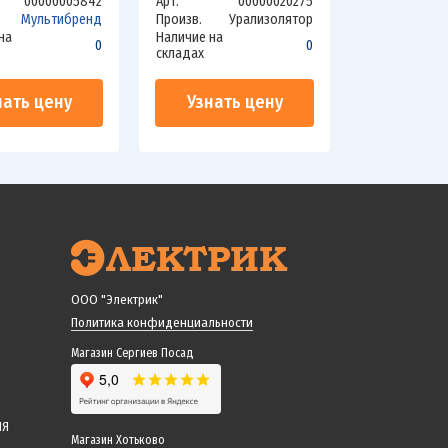
00000005842
Арт.
00000020275
Мультибренд
Произв.
Урализолятор
на
Наличие на
0
0
складах
нать цену
Узнать цену
ООО "Электрик"
Политика конфиденциальности
Магазин Сергиев Посад
ИЯ
Магазин Хотьково