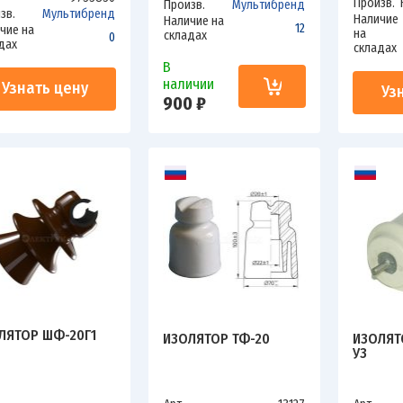
Произв.
Произв.
Мультибренд
зв.
Мультибренд
Наличие
Наличие на
12
чие на
на
складах
0
дах
складах
В
наличии
Узнать цену
Уз
900 ₽
ЛЯТОР ШФ-20Г1
ИЗОЛЯТОР ТФ-20
ИЗОЛЯТО
УЗ
шф20г1