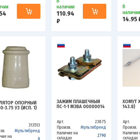
В
В
ичии
наличии
наличи
54
110.94
14.95 
₽
ЗАЖИМ ПЛАШЕЧНЫЙ
ХОМУТ Х
ЛЯТОР ОПОРНЫЙ
ПС-1-1 МЗВА 00000014
143.8)
0-3.75 У3 (ИСП. 1)
Арт.
23875
Арт.
313513
Произв.
Мультибренд
Произв.
зв.
Мультибренд
Наличие на
Наличие 
2790
чие на
складах
складах
0