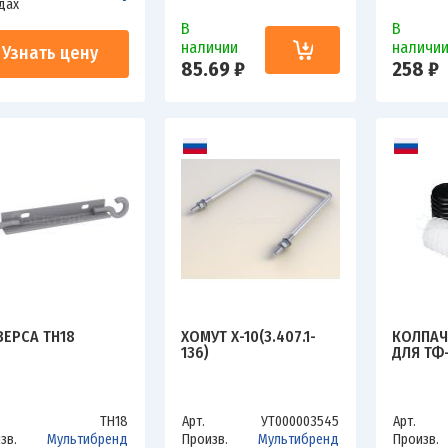
дах
В
В
наличии
наличи
Узнать цену
85.69 ₽
258 ₽
ВЕРСА ТН18
ХОМУТ Х-10(3.407.1-
КОЛПАЧО
136)
ДЛЯ ТФ-
ТН18
Арт.
УТ000003545
Арт.
зв.
Мультибренд
Произв.
Мультибренд
Произв.