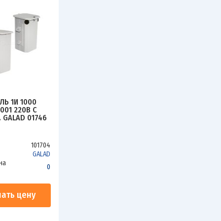
ЛЬ 1И 1000
001 220В С
. GALAD 01746
101704
GALAD
на
0
нать цену