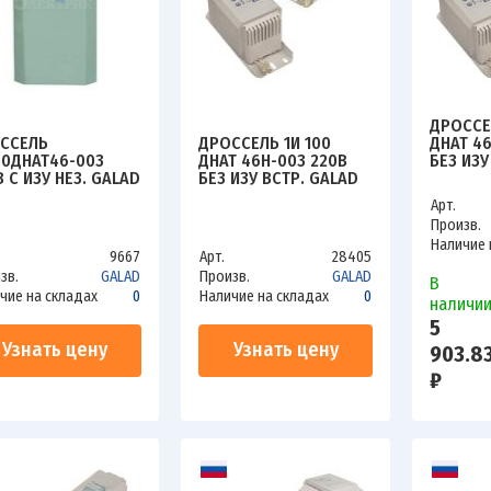
ДРОССЕ
ССЕЛЬ
ДРОССЕЛЬ 1И 100
ДНАТ 46
50ДНАТ46-003
ДНАТ 46Н-003 220В
БЕЗ ИЗУ
В С ИЗУ НЕЗ. GALAD
БЕЗ ИЗУ ВСТР. GALAD
02277
06
02499
Арт.
Произв.
Наличие 
9667
Арт.
28405
зв.
GALAD
Произв.
GALAD
В
чие на складах
0
Наличие на складах
0
наличи
5
Узнать цену
Узнать цену
903.8
₽