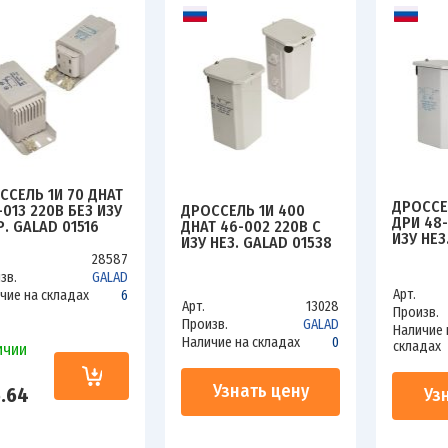
ССЕЛЬ 1И 70 ДНАТ
ДРОССЕ
ДРОССЕЛЬ 1И 400
-013 220В БЕЗ ИЗУ
ДРИ 48-
ДНАТ 46-002 220В С
Р. GALAD 01516
ИЗУ НЕЗ
ИЗУ НЕЗ. GALAD 01538
28587
зв.
GALAD
Арт.
чие на складах
6
Арт.
13028
Произв.
Произв.
GALAD
Наличие 
Наличие на складах
0
складах
ичии
Узнать цену
.64
Уз