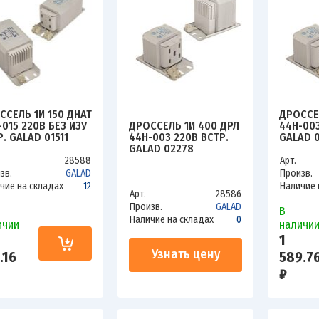
ССЕЛЬ 1И 150 ДНАТ
ДРОССЕЛ
ДРОССЕЛЬ 1И 400 ДРЛ
-015 220В БЕЗ ИЗУ
44Н-003
44Н-003 220В ВСТР.
. GALAD 01511
GALAD 
GALAD 02278
28588
Арт.
зв.
GALAD
Произв.
чие на складах
12
Наличие 
Арт.
28586
Произв.
GALAD
В
Наличие на складах
0
ичии
наличи
1
Узнать цену
.16
589.7
₽