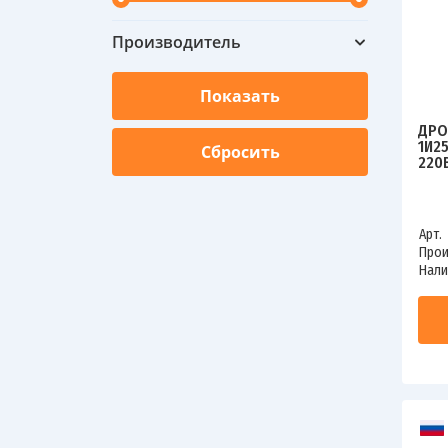
Производитель
ДРО
1И2
220
023
Арт.
Прои
Нали