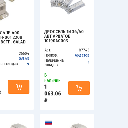
ДРОССЕЛЬ 1И 36/40
ЛЬ 1И 400
АВТ АРДАТОВ
Н-001 220В
1019040003
 ВСТР. GALAD
Арт.
87743
26604
Произв.
Ардатов
GALAD
Наличие на
2
на складах
4
складах
В
и
наличии
1
3
063.06
₽