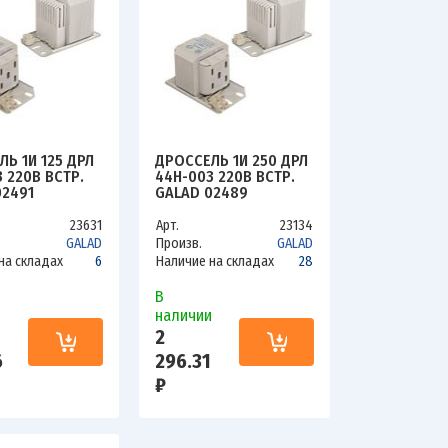
Ь 1И 125 ДРЛ
ДРОССЕЛЬ 1И 250 ДРЛ
 220В ВСТР.
44H-003 220В ВСТР.
02491
GALAD 02489
23631
Арт.
23134
GALAD
Произв.
GALAD
на складах
6
Наличие на складах
28
В
и
наличии
2
6
296.31
₽