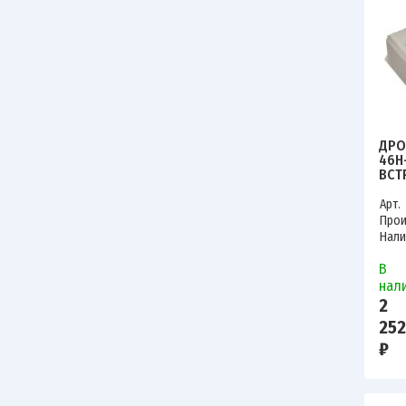
ДРО
46Н
ВСТР
Арт.
Прои
Нали
В
нал
2
252
₽