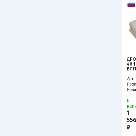
ДРО
46Н
ВСТ
Арт.
Прои
Нали
В
нал
1
556
₽