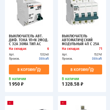
ВЫКЛЮЧАТЕЛЬ АВТ.
ВЫКЛЮЧАТЕЛЬ
ДИФ. ТОКА 1П+N 2МОД.
АВТОМАТИЧЕСКИЙ
C 32А 30МА ТИП AC
МОДУЛЬНЫЙ 4П C 25А
ДИФ-102 4.5КА
4.5КА ВА-101 SCHE
На складах
6
На складах
71
DEKRAFT 16006DEK
11092DEK
Арт.
133240
Арт.
152741
Произв.
DEKraft
Произв.
DEKraft
В КОРЗИНУ
В КОРЗИНУ
В наличии
В наличии
1 950 ₽
1 328.58 ₽