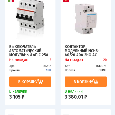
ВЫКЛЮЧАТЕЛЬ
КОНТАКТОР
АВТОМАТИЧЕСКИЙ
МОДУЛЬНЫЙ NCH8-
МОДУЛЬНЫЙ 4П C 25А
40/20 40А 2НО AC
4.5КА SH204L C25 ABB
220/230В 50ГЦ (R)
На складах
3
На складах
20
2CDS244001R0254
CHINT 256081
Арт.
84612
Арт.
1610078
Произв.
ABB
Произв.
CHINT
В КОРЗИНУ
В КОРЗИНУ
В наличии
В наличии
3 105 ₽
3 380.01 ₽