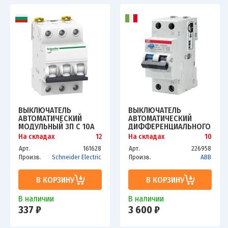
ВЫКЛЮЧАТЕЛЬ
ВЫКЛЮЧАТЕЛЬ
АВТОМАТИЧЕСКИЙ
АВТОМАТИЧЕСКИЙ
МОДУЛЬНЫЙ 3П C 10А
ДИФФЕРЕНЦИАЛЬНОГО
6КА IK60 ACTI9 SCHE
ТОКА DSH201R C10
На складах
12
На складах
10
A9K24310
AC30 ABB
Арт.
161628
Арт.
226958
2CSR245072R1104
Произв.
Schneider Electric
Произв.
ABB
В КОРЗИНУ
В КОРЗИНУ
В наличии
В наличии
337 ₽
3 600 ₽