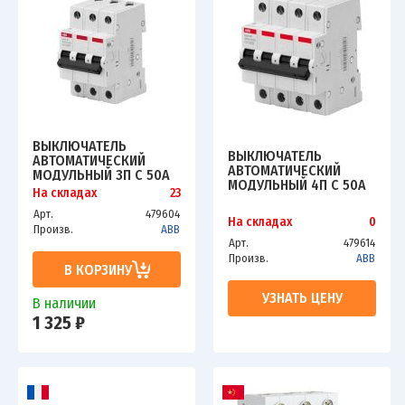
ВЫКЛЮЧАТЕЛЬ
ВЫКЛЮЧАТЕЛЬ
АВТОМАТИЧЕСКИЙ
АВТОМАТИЧЕСКИЙ
МОДУЛЬНЫЙ 3П C 50А
МОДУЛЬНЫЙ 4П C 50А
4.5КА BASIC M
На складах
23
4.5КА BASIC M
BMS413C50 ABB
BMS414C50 ABB
Арт.
479604
2CDS643041R0504
На складах
0
2CDS644041R0504
Произв.
ABB
Арт.
479614
Произв.
ABB
В КОРЗИНУ
УЗНАТЬ ЦЕНУ
В наличии
1 325 ₽