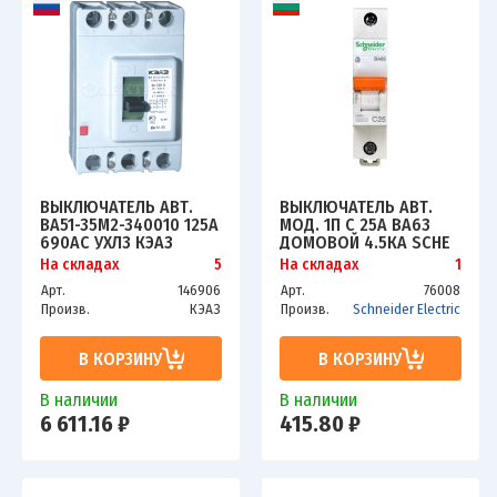
ВЫКЛЮЧАТЕЛЬ АВТ.
ВЫКЛЮЧАТЕЛЬ АВТ.
ВА51-35М2-340010 125А
МОД. 1П C 25А ВА63
690AC УХЛ3 КЭАЗ
ДОМОВОЙ 4.5КА SCHE
108355
11205
На складах
5
На складах
1
Арт.
146906
Арт.
76008
Произв.
КЭАЗ
Произв.
Schneider Electric
В КОРЗИНУ
В КОРЗИНУ
В наличии
В наличии
6 611.16 ₽
415.80 ₽