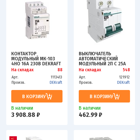
КОНТАКТОР
ВЫКЛЮЧАТЕЛЬ
МОДУЛЬНЫЙ МК-103
АВТОМАТИЧЕСКИЙ
4НО 16А 230В DEKRAFT
МОДУЛЬНЫЙ 2П C 25А
18053DEK
4.5КА ВА-101 SCHE
На складах
88
На складах
548
11068DEK
Арт.
1113413
Арт.
121912
Произв.
DEKraft
Произв.
DEKraft
В КОРЗИНУ
В КОРЗИНУ
В наличии
В наличии
3 908.88 ₽
462.99 ₽