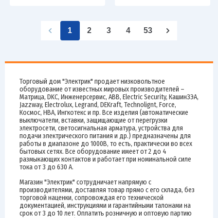
1
2
3
4
53
Торговый дом "Электрик" продает низковольтное
оборудование от известных мировых производителей –
Матрица, DKC, Инженерсервис, ABB, Electric Security, КашинЗЭА,
Jazzway, Electrolux, Legrand, DEKraft, Technolignt, Force,
Космос, НВА, Ингкотекс и пр. Все изделия (автоматические
выключатели, вставки, защищающие от перегрузки
электросети, светосигнальная арматура, устройства для
подачи электрического питания и др.) предназначены для
работы в диапазоне до 1000В, то есть, практически во всех
бытовых сетях. Все оборудование имеет от 2 до 4
размыкающих контактов и работает при номинальной силе
тока от 3 до 630 А.
Магазин "Электрик" сотрудничает напрямую с
производителями, доставляя товар прямо с его склада, без
торговой наценки, сопровождая его технической
документацией, инструкциями и гарантийными талонами на
срок от 3 до 10 лет. Оплатить розничную и оптовую партию