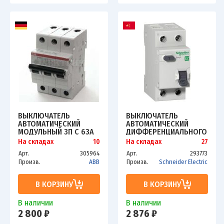
ВЫКЛЮЧАТЕЛЬ
ВЫКЛЮЧАТЕЛЬ
АВТОМАТИЧЕСКИЙ
АВТОМАТИЧЕСКИЙ
МОДУЛЬНЫЙ 3П C 63А
ДИФФЕРЕНЦИАЛЬНОГО
4.5КА SH203L C63 ABB
ТОКА 2П (1P+N) C 10А
На складах
10
На складах
27
2CDS243001R0634
30МА ТИП AC 4.5КА
Арт.
305964
Арт.
293773
EASY9 2МОД. SCHE
Произв.
ABB
Произв.
Schneider Electric
EZ9D34610
В КОРЗИНУ
В КОРЗИНУ
В наличии
В наличии
2 800 ₽
2 876 ₽