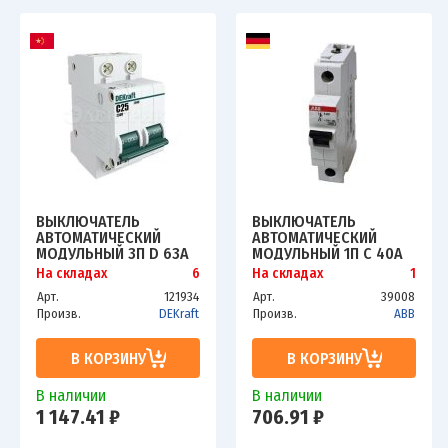
ВЫКЛЮЧАТЕЛЬ
ВЫКЛЮЧАТЕЛЬ
АВТОМАТИЧЕСКИЙ
АВТОМАТИЧЕСКИЙ
МОДУЛЬНЫЙ 3П D 63А
МОДУЛЬНЫЙ 1П C 40А
4.5КА ВА-101 SCHE
6КА S201 C40 ABB
На складах
6
На складах
1
11132DEK
2CDS251001R0404
Арт.
121934
Арт.
39008
Произв.
DEKraft
Произв.
ABB
В КОРЗИНУ
В КОРЗИНУ
В наличии
В наличии
1 147.41 ₽
706.91 ₽