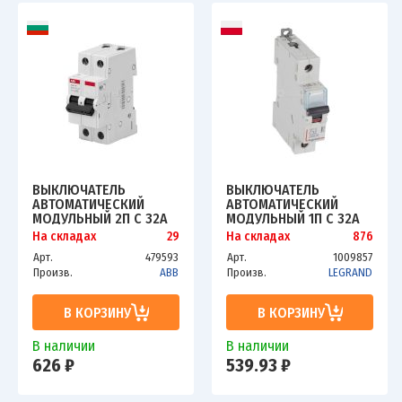
ВЫКЛЮЧАТЕЛЬ
ВЫКЛЮЧАТЕЛЬ
АВТОМАТИЧЕСКИЙ
АВТОМАТИЧЕСКИЙ
МОДУЛЬНЫЙ 2П C 32А
МОДУЛЬНЫЙ 1П C 32А
4.5КА BASIC M
6КА DX3-E 6000 1МОД.
На складах
29
На складах
876
BMS412C32 ABB
230/400В LEG 407266
Арт.
479593
Арт.
1009857
2CDS642041R0324
Произв.
ABB
Произв.
LEGRAND
В КОРЗИНУ
В КОРЗИНУ
В наличии
В наличии
626 ₽
539.93 ₽