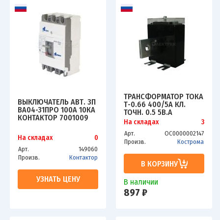
ТРАНСФОРМАТОР ТОКА
ВЫКЛЮЧАТЕЛЬ АВТ. 3П
Т-0.66 400/5А КЛ.
ВА04-31ПРО 100А 10КА
ТОЧН. 0.5 5В.А
КОНТАКТОР 7001009
КОСТРОМА
На складах
3
ОС0000002147
Арт.
ОС0000002147
На складах
0
Произв.
Кострома
Арт.
149060
Произв.
Контактор
В КОРЗИНУ
УЗНАТЬ ЦЕНУ
В наличии
897 ₽