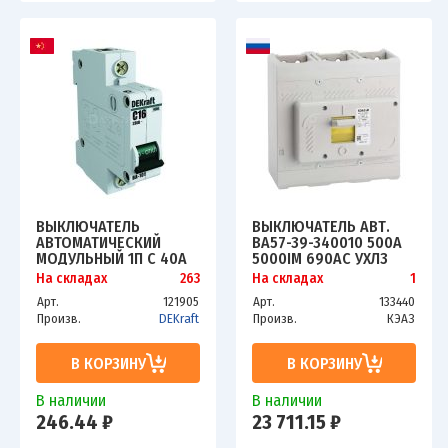
ВЫКЛЮЧАТЕЛЬ
ВЫКЛЮЧАТЕЛЬ АВТ.
АВТОМАТИЧЕСКИЙ
ВА57-39-340010 500А
МОДУЛЬНЫЙ 1П C 40А
5000IM 690AC УХЛ3
4.5КА ВА-101 SCHE
КЭАЗ 109885
На складах
263
На складах
1
11058DEK
Арт.
121905
Арт.
133440
Произв.
DEKraft
Произв.
КЭАЗ
В КОРЗИНУ
В КОРЗИНУ
В наличии
В наличии
246.44 ₽
23 711.15 ₽