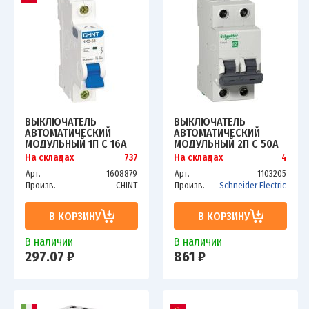
ВЫКЛЮЧАТЕЛЬ
ВЫКЛЮЧАТЕЛЬ
АВТОМАТИЧЕСКИЙ
АВТОМАТИЧЕСКИЙ
МОДУЛЬНЫЙ 1П C 16А
МОДУЛЬНЫЙ 2П C 50А
6КА NXB-63 (R) CHINT
4.5КА EASY9 =S= SCHE
На складах
737
На складах
4
814014
EZ9F34250
Арт.
1608879
Арт.
1103205
Произв.
CHINT
Произв.
Schneider Electric
В КОРЗИНУ
В КОРЗИНУ
В наличии
В наличии
297.07 ₽
861 ₽