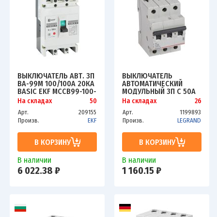
ВЫКЛЮЧАТЕЛЬ АВТ. 3П
ВЫКЛЮЧАТЕЛЬ
ВА-99М 100/100А 20КА
АВТОМАТИЧЕСКИЙ
BASIC EKF MCCB99-100-
МОДУЛЬНЫЙ 3П C 50А
100M
4.5КА RX3 LEG 419713
На складах
50
На складах
26
Арт.
209155
Арт.
1199893
Произв.
EKF
Произв.
LEGRAND
В КОРЗИНУ
В КОРЗИНУ
В наличии
В наличии
6 022.38 ₽
1 160.15 ₽