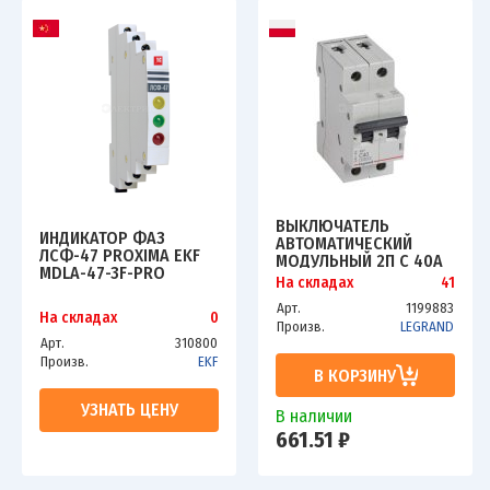
ВЫКЛЮЧАТЕЛЬ
ИНДИКАТОР ФАЗ
АВТОМАТИЧЕСКИЙ
ЛСФ-47 PROXIMA EKF
МОДУЛЬНЫЙ 2П C 40А
MDLA-47-3F-PRO
4.5КА RX3 LEG 419701
На складах
41
Арт.
1199883
На складах
0
Произв.
LEGRAND
Арт.
310800
Произв.
EKF
В КОРЗИНУ
УЗНАТЬ ЦЕНУ
В наличии
661.51 ₽