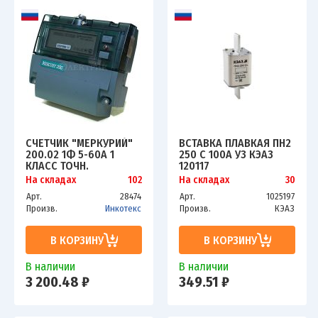
СЧЕТЧИК "МЕРКУРИЙ"
ВСТАВКА ПЛАВКАЯ ПН2
200.02 1Ф 5-60А 1
250 С 100А У3 КЭАЗ
КЛАСС ТОЧН.
120117
МНОГОТАРИФ.; CAN
На складах
102
На складах
30
ЖКИ МОСК. ВР.
Арт.
28474
Арт.
1025197
Произв.
Инкотекс
Произв.
КЭАЗ
В КОРЗИНУ
В КОРЗИНУ
В наличии
В наличии
3 200.48 ₽
349.51 ₽