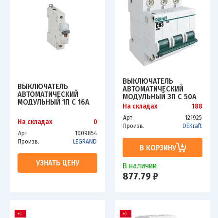
ВЫКЛЮЧАТЕЛЬ
ВЫКЛЮЧАТЕЛЬ
АВТОМАТИЧЕСКИЙ
АВТОМАТИЧЕСКИЙ
МОДУЛЬНЫЙ 3П C 50А
МОДУЛЬНЫЙ 1П C 16А
4.5КА ВА-101 SCHE
На складах
188
6КА DX3-E 6000 1МОД.
11083DEK
230/400В LEG 407263
Арт.
121925
На складах
0
Произв.
DEKraft
Арт.
1009854
Произв.
LEGRAND
В КОРЗИНУ
УЗНАТЬ ЦЕНУ
В наличии
877.79 ₽