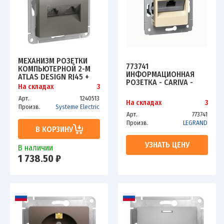
МЕХАНИЗМ РОЗЕТКИ
773741
КОМПЬЮТЕРНОЙ 2-М
ИНФОРМАЦИОННАЯ
ATLAS DESIGN RJ45 +
РОЗЕТКА - CARIVA -
RJ45 КАТ.5E СТАЛЬ
На складах
3
RJ45 - КАТЕГОРИЯ 6
SCHE ATN000985
UTP - СЛОНОВАЯ
Арт.
1240513
На складах
3
КОСТЬ
Произв.
Systeme Electric
Арт.
773741
Произв.
LEGRAND
В КОРЗИНУ
УЗНАТЬ ЦЕНУ
В наличии
1 738.50 ₽