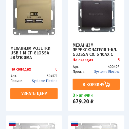
МЕХАНИЗМ
МЕХАНИЗМ РОЗЕТКИ
ПЕРЕКЛЮЧАТЕЛЯ 1-КЛ.
USB 1-М СП GLOSSA
GLOSSA СХ. 6 10AX С
5В/2100МА
ПОДСВЕТКОЙ
На складах
5
2Х5В/1050МА ТИТАН
ШОКОЛАД SCHE
SCHE GSL000433
Арт.
400496
GSL000863
На складах
0
Произв.
Systeme Electric
Арт.
504572
Произв.
Systeme Electric
В КОРЗИНУ
УЗНАТЬ ЦЕНУ
В наличии
679.20 ₽