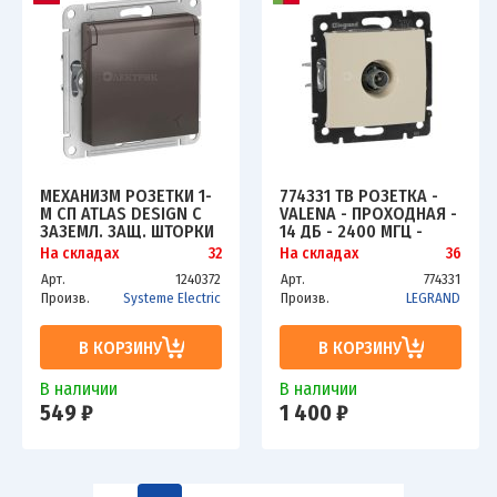
МЕХАНИЗМ РОЗЕТКИ 1-
774331 ТВ РОЗЕТКА -
М СП ATLAS DESIGN С
VALENA - ПРОХОДНАЯ -
ЗАЗЕМЛ. ЗАЩ. ШТОРКИ
14 ДБ - 2400 МГЦ -
С КРЫШКОЙ 16А IP20
СЛОНОВАЯ КОСТЬ
На складах
32
На складах
36
МОККО SCHE
Арт.
1240372
Арт.
774331
ATN000646
Произв.
Systeme Electric
Произв.
LEGRAND
В КОРЗИНУ
В КОРЗИНУ
В наличии
В наличии
549 ₽
1 400 ₽