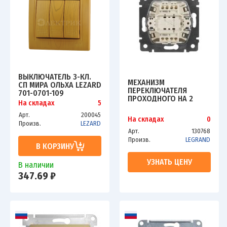
ВЫКЛЮЧАТЕЛЬ 3-КЛ.
МЕХАНИЗМ
СП МИРА ОЛЬХА LEZARD
ПЕРЕКЛЮЧАТЕЛЯ
701-0701-109
ПРОХОДНОГО НА 2
На складах
5
НАПРАВЛЕНИЯ 1-КЛ. СП
VALENA 10А IP31 250В
Арт.
200045
На складах
0
АЛЮМ. LEG 770106
Произв.
LEZARD
Арт.
130768
Произв.
LEGRAND
В КОРЗИНУ
УЗНАТЬ ЦЕНУ
В наличии
347.69 ₽