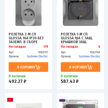
РОЗЕТКА 2-М СП
РОЗЕТКА 1-М СП
GLOSSA 16А IP20 БЕЗ
GLOSSA 16А С ЗАЩ.
ЗАЗЕМЛ. В СБОРЕ
КРЫШКОЙ ЗАЩ.
АЛЮМ. SCHE
ШТОРКИ С ЗАЗЕМЛ. В
На складах
119
На складах
6
GSL000320
СБОРЕ IP20 АЛЮМ.
Арт.
1063737
Арт.
1063749
SCHE GSL000346
Произв.
Systeme Electric
Произв.
Systeme Electric
В КОРЗИНУ
В КОРЗИНУ
В наличии
В наличии
492.27 ₽
587.43 ₽