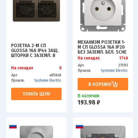
МЕХАНИЗМ РОЗЕТКИ 1-
РОЗЕТКА 2-М СП
М СП GLOSSA 16А IP20
GLOSSA 16А IP44 ЗАЩ.
БЕЗ ЗАЗЕМЛ. БЕЛ. SCHE
ШТОРКИ С ЗАЗЕМЛ. В
GSL000141
На складах
1746
СБОРЕ ШОКОЛАД SCHE
GSL000847
Арт.
275151
На складах
0
Произв.
Systeme Electric
Арт.
485848
Произв.
Systeme Electric
В КОРЗИНУ
УЗНАТЬ ЦЕНУ
В наличии
193.98 ₽