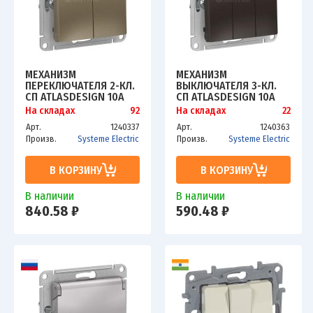
МЕХАНИЗМ
МЕХАНИЗМ
ПЕРЕКЛЮЧАТЕЛЯ 2-КЛ.
ВЫКЛЮЧАТЕЛЯ 3-КЛ.
СП ATLASDESIGN 10А
СП ATLASDESIGN 10А
IP20 (СХ. 6/2) 10AX
IP20 (СХ. 1+1+1) 10AX
На складах
92
На складах
22
ШАМПАНЬ SCHE
МОККО SCHE
Арт.
1240337
Арт.
1240363
ATN000565
ATN000631
Произв.
Systeme Electric
Произв.
Systeme Electric
В КОРЗИНУ
В КОРЗИНУ
В наличии
В наличии
840.58 ₽
590.48 ₽