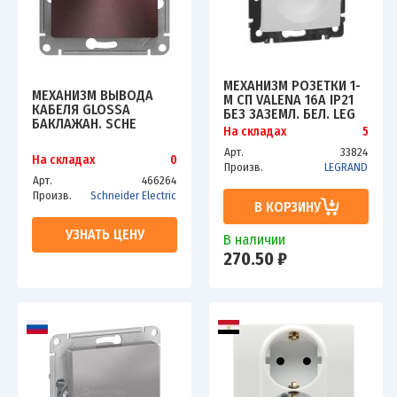
МЕХАНИЗМ РОЗЕТКИ 1-
МЕХАНИЗМ ВЫВОДА
М СП VALENA 16А IP21
КАБЕЛЯ GLOSSA
БЕЗ ЗАЗЕМЛ. БЕЛ. LEG
БАКЛАЖАН. SCHE
774416
На складах
5
GSL001199
Арт.
33824
На складах
0
Произв.
LEGRAND
Арт.
466264
Произв.
Schneider Electric
В КОРЗИНУ
УЗНАТЬ ЦЕНУ
В наличии
270.50 ₽