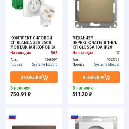
КОМПЛЕКТ СИЛОВОЙ
МЕХАНИЗМ
СП BLANCA 32А 250В
ПЕРЕКЛЮЧАТЕЛЯ 1-КЛ.
МОНТАЖНАЯ КОРОБКА
СП GLOSSA 10А IP20
+ РОЗЕТКА + ВИЛКА
(СХ. 6А) 10AX С
На складах
508
На складах
17
БЕЛ. SCHE BLNSK013231
ПОДСВЕТКОЙ ТИТАН
Арт.
1248091
Арт.
1063799
SCHE GSL000463
Произв.
Systeme Electric
Произв.
Systeme Electric
В КОРЗИНУ
В КОРЗИНУ
В наличии
В наличии
750.91 ₽
511.20 ₽