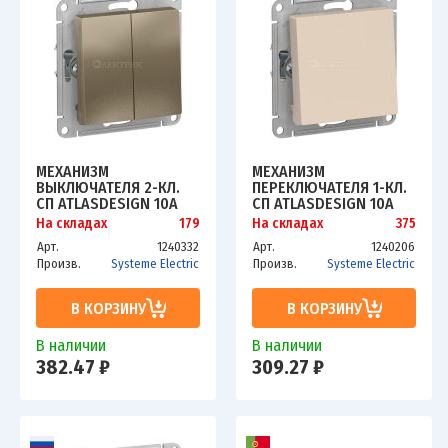
МЕХАНИЗМ
МЕХАНИЗМ
ВЫКЛЮЧАТЕЛЯ 2-КЛ.
ПЕРЕКЛЮЧАТЕЛЯ 1-КЛ.
СП ATLASDESIGN 10А
СП ATLASDESIGN 10А
IP20 (СХ. 5) 10AX
IP20 (СХ. 6) 10AX БЕЖ.
На складах
179
На складах
375
ШАМПАНЬ SCHE
SCHE ATN000261
Арт.
1240332
Арт.
1240206
ATN000551
Произв.
Systeme Electric
Произв.
Systeme Electric
В КОРЗИНУ
В КОРЗИНУ
В наличии
В наличии
382.47 ₽
309.27 ₽