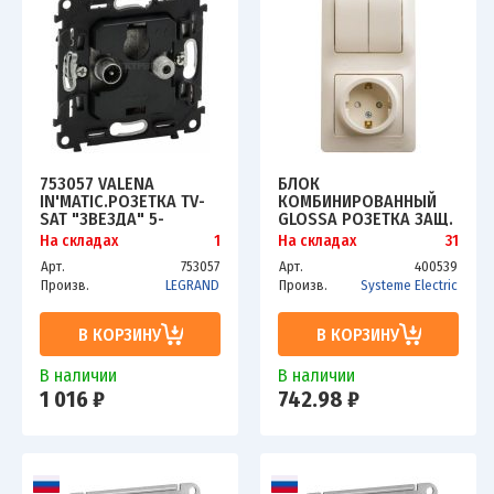
753057 VALENA
БЛОК
IN'MATIC.РОЗЕТКА TV-
КОМБИНИРОВАННЫЙ
SAT "ЗВЕЗДА" 5-
GLOSSA РОЗЕТКА ЗАЩ.
862МГЦ/950-2400 МГЦ
ШТОРКИ С ЗАЗЕМЛ.+
На складах
1
На складах
31
ВЫКЛ. 2-КЛ. БЕЖ. SCHE
Арт.
753057
Арт.
400539
GSL000274
Произв.
LEGRAND
Произв.
Systeme Electric
В КОРЗИНУ
В КОРЗИНУ
В наличии
В наличии
1 016 ₽
742.98 ₽