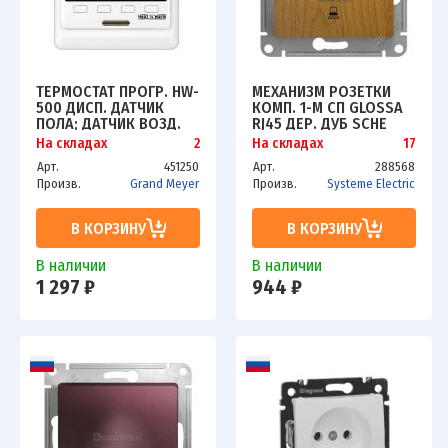
ТЕРМОСТАТ ПРОГР. HW-
МЕХАНИЗМ РОЗЕТКИ
500 ДИСП. ДАТЧИК
КОМП. 1-М СП GLOSSA
ПОЛА; ДАТЧИК ВОЗД.
RJ45 ДЕР. ДУБ SCHE
3.6КВТ 16А БЕЛ. GRAND
GSL000581K
На складах
2
На складах
17
MEYER HW-500
Арт.
451250
Арт.
288568
Произв.
Grand Meyer
Произв.
Systeme Electric
В КОРЗИНУ
В КОРЗИНУ
В наличии
В наличии
1 297 ₽
944 ₽