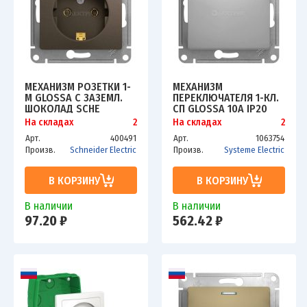
МЕХАНИЗМ РОЗЕТКИ 1-
МЕХАНИЗМ
М GLOSSA С ЗАЗЕМЛ.
ПЕРЕКЛЮЧАТЕЛЯ 1-КЛ.
ШОКОЛАД SCHE
СП GLOSSA 10А IP20
GSL000843
(СХ. 6А) 10AX С
На складах
2
На складах
2
ПОДСВЕТКОЙ АЛЮМ.
Арт.
400491
Арт.
1063754
SCHE GSL000363
Произв.
Schneider Electric
Произв.
Systeme Electric
В КОРЗИНУ
В КОРЗИНУ
В наличии
В наличии
97.20 ₽
562.42 ₽