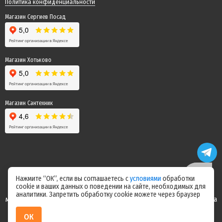
Политика конфиденциальности
Магазин Сергиев Посад
Магазин Хотьково
Магазин Сантехник
Нажмите “ОК”, если вы соглашаетесь с
условиями
обработки
cookie и ваших данных о поведении на сайте, необходимых для
Цены на сайте не являются офертой! Актуальные цены уточняйте у
аналитики. Запретить обработку cookie можете через браузер
менеджера после оформления заказа! Спасибо за понимание! Команда
магазина "Электрик"
ОК