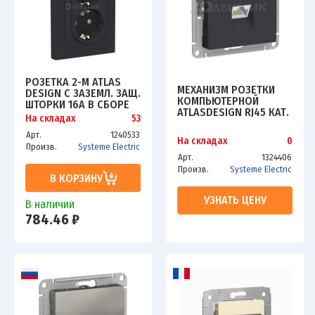
РОЗЕТКА 2-М ATLAS
МЕХАНИЗМ РОЗЕТКИ
DESIGN С ЗАЗЕМЛ. ЗАЩ.
КОМПЬЮТЕРНОЙ
ШТОРКИ 16А В СБОРЕ
ATLASDESIGN RJ45 КАТ.
КАРБОН SCHE
На складах
53
6А КАРБОН SCHE
ATN001026
ATN001086
Арт.
1240533
На складах
0
Произв.
Systeme Electric
Арт.
1324406
Произв.
Systeme Electric
В КОРЗИНУ
УЗНАТЬ ЦЕНУ
В наличии
784.46 ₽