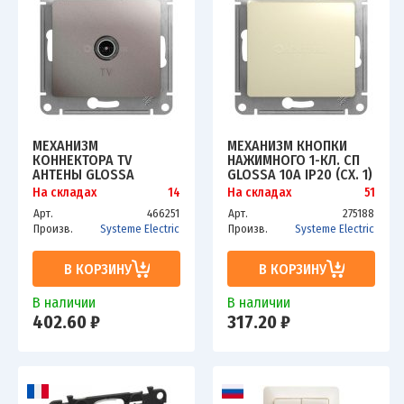
МЕХАНИЗМ
МЕХАНИЗМ КНОПКИ
КОННЕКТОРА TV
НАЖИМНОГО 1-КЛ. СП
АНТЕНЫ GLOSSA
GLOSSA 10А IP20 (СХ. 1)
ПЛАТИНА SCHE
10AX БЕЖ. SCHE
На складах
14
На складах
51
GSL001293
GSL000215
Арт.
466251
Арт.
275188
Произв.
Systeme Electric
Произв.
Systeme Electric
В КОРЗИНУ
В КОРЗИНУ
В наличии
В наличии
402.60 ₽
317.20 ₽