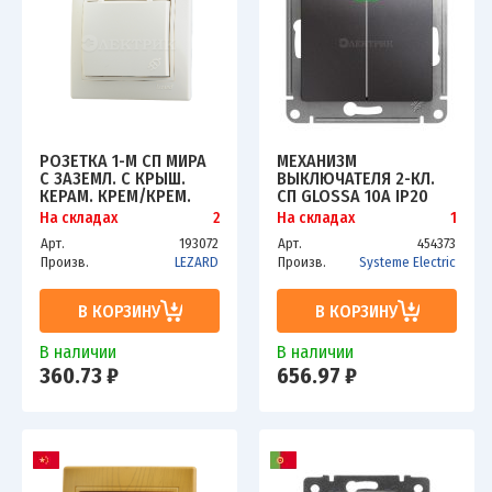
РОЗЕТКА 1-М СП МИРА
МЕХАНИЗМ
С ЗАЗЕМЛ. С КРЫШ.
ВЫКЛЮЧАТЕЛЯ 2-КЛ.
КЕРАМ. КРЕМ/КРЕМ.
СП GLOSSA 10А IP20
LEZARD 701-0303-123
(СХ. 5А) 10AX С
На складах
2
На складах
1
ПОДСВЕТКОЙ ГРАФИТ
Арт.
193072
Арт.
454373
SCHE GSL001353
Произв.
LEZARD
Произв.
Systeme Electric
В КОРЗИНУ
В КОРЗИНУ
В наличии
В наличии
360.73 ₽
656.97 ₽