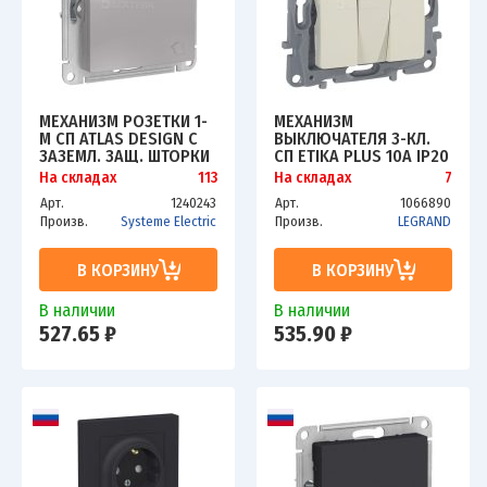
МЕХАНИЗМ РОЗЕТКИ 1-
МЕХАНИЗМ
М СП ATLAS DESIGN С
ВЫКЛЮЧАТЕЛЯ 3-КЛ.
ЗАЗЕМЛ. ЗАЩ. ШТОРКИ
СП ETIKA PLUS 10А IP20
С КРЫШКОЙ 16А IP20
250В 10AX ВИНТ.
На складах
113
На складах
7
АЛЮМ. SCHE
ЗАЖИМЫ СЛ. КОСТЬ
Арт.
1240243
Арт.
1066890
ATN000346
LEG 672313
Произв.
Systeme Electric
Произв.
LEGRAND
В КОРЗИНУ
В КОРЗИНУ
В наличии
В наличии
527.65 ₽
535.90 ₽