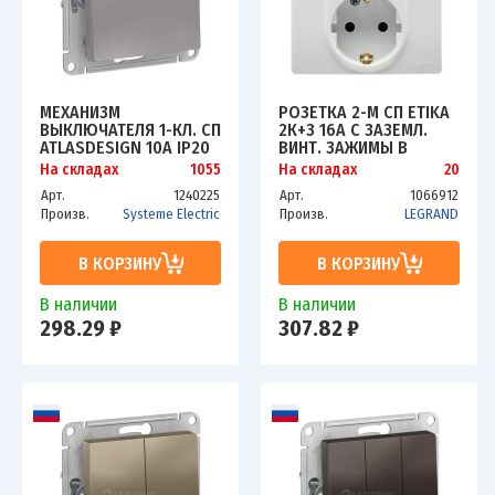
МЕХАНИЗМ
РОЗЕТКА 2-М СП ETIKA
ВЫКЛЮЧАТЕЛЯ 1-КЛ. СП
2К+З 16А С ЗАЗЕМЛ.
ATLASDESIGN 10А IP20
ВИНТ. ЗАЖИМЫ В
(СХ. 1) 10AX АЛЮМ.
СБОРЕ БЕЛ. LEG 672223
На складах
1055
На складах
20
SCHE ATN000311
Арт.
1240225
Арт.
1066912
Произв.
Systeme Electric
Произв.
LEGRAND
В КОРЗИНУ
В КОРЗИНУ
В наличии
В наличии
298.29 ₽
307.82 ₽