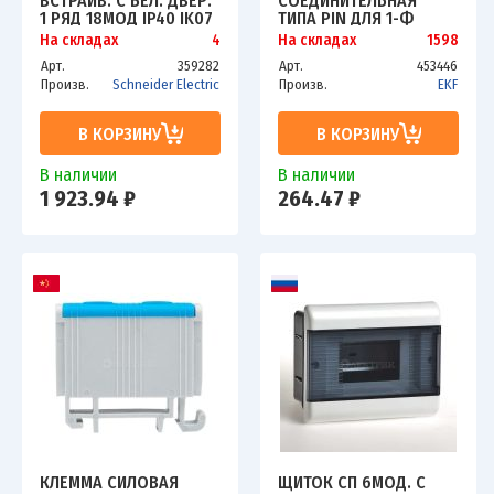
ВСТРАИВ. С БЕЛ. ДВЕР.
СОЕДИНИТЕЛЬНАЯ
1 РЯД 18МОД IP40 IK07
ТИПА PIN ДЛЯ 1-Ф
63А 2 КЛЕММЫ SCHE
НАГР. 63А 12 МОД.
На складах
4
На складах
1598
EZ9E118P2FRU
PROXIMA EKF PIN-01-
Арт.
359282
Арт.
453446
63-12
Произв.
Schneider Electric
Произв.
EKF
В КОРЗИНУ
В КОРЗИНУ
В наличии
В наличии
1 923.94 ₽
264.47 ₽
КЛЕММА СИЛОВАЯ
ЩИТОК СП 6МОД. С