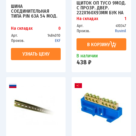
ЩИТОК ОП ТУСО 9МОД.
ШИНА
С ПРОЗР. ДВЕР.
СОЕДИНИТЕЛЬНАЯ
222Х160Х93ММ БУК НА
ТИПА PIN 63А 54 МОД.
СВЕТ. ОСНОВЕ IP40
На складах
1
ДЛЯ ДИФ. АВТОМАТОВ
РУВИНИЛ 68029-38М
(L1N L2N L3N) PROXIMA
Арт.
410347
На складах
0
EKF PIN-03N-63
Произв.
Ruvinil
Арт.
1484010
Произв.
EKF
В КОРЗИНУ
УЗНАТЬ ЦЕНУ
В наличии
438 ₽