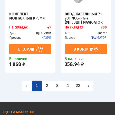
КОМПЛЕКТ
ВВОД КАБЕЛЬНЫЙ 71
МОНТАЖНЫЙ КРЗМИ
731 NCG-PG-7
(УП.50ШТ) NAVIGATOR
4670004717318
На складах
49
На складах
900
Арт.
Щ27КРЗМИ
Арт.
404747
Произв.
КРЗМИ
Произв.
NAVIGATOR
В КОРЗИНУ
В КОРЗИНУ
В наличии
В наличии
1 068 ₽
358.94 ₽
1
2
3
4
22
АДРЕСА МАГАЗИНОВ