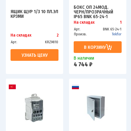
БОКС ОП 24МОД.
ЯЩИК ЩУР 1/3 10 ПЛ.ЭЛ
ЧЕРН/ПРОЗРАЧНЫЙ
КРЗМИ
IP65 BNK 65-24-1
TEKFOR
На складах
1
Арт.
BNK 65-24-1
Произв.
Tekfor
На складах
2
Арт.
KRZMI10
В КОРЗИНУ
УЗНАТЬ ЦЕНУ
В наличии
4 744 ₽