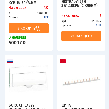
MISTRAL41 72М
КСВ 16-50КВ.ММ
ЗЕЛ.ДВЕРЬ (С КЛЕММ)
ЖЕЛТ./ЗЕЛ. EKF PLC-
На складах
427
ABB 1SLM004101A1210
KVS2-16-50-Y-GREEN
Арт.
1208085
На складах
0
Произв.
EKF
Арт.
1356876
Произв.
ABB
В КОРЗИНУ
УЗНАТЬ ЦЕНУ
В наличии
500.17 ₽
БОКС СП EASY9
ШИНА