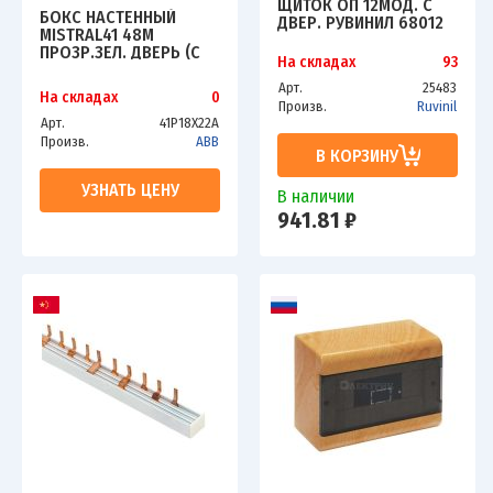
ЩИТОК ОП 12МОД. С
БОКС НАСТЕННЫЙ
ДВЕР. РУВИНИЛ 68012
MISTRAL41 48М
ПРОЗР.ЗЕЛ. ДВЕРЬ (С
На складах
93
КЛЕММ.) ABB
1SPE007717F0721
Арт.
25483
На складах
0
Произв.
Ruvinil
Арт.
41P18X22A
Произв.
ABB
В КОРЗИНУ
УЗНАТЬ ЦЕНУ
В наличии
941.81 ₽