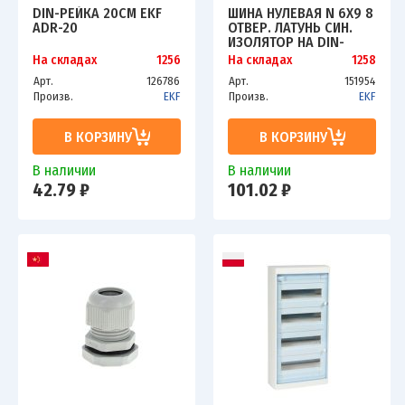
DIN-РЕЙКА 20СМ EKF
ШИНА НУЛЕВАЯ N 6Х9 8
ADR-20
ОТВЕР. ЛАТУНЬ СИН.
ИЗОЛЯТОР НА DIN-
РЕЙКУ PROXIMA EKF
На складах
1256
На складах
1258
SN0-63-08-D
Арт.
126786
Арт.
151954
Произв.
EKF
Произв.
EKF
В КОРЗИНУ
В КОРЗИНУ
В наличии
В наличии
42.79 ₽
101.02 ₽