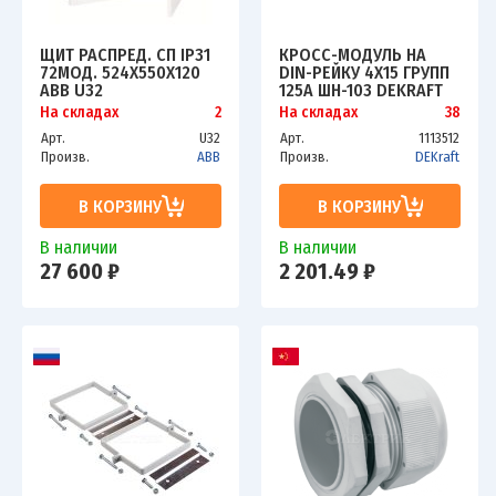
ЩИТ РАСПРЕД. СП IP31
КРОСС-МОДУЛЬ НА
72МОД. 524Х550Х120
DIN-РЕЙКУ 4Х15 ГРУПП
ABB U32
125А ШН-103 DEKRAFT
2CPX030100R9999
32019DEK
На складах
2
На складах
38
Арт.
U32
Арт.
1113512
Произв.
ABB
Произв.
DEKraft
В КОРЗИНУ
В КОРЗИНУ
В наличии
В наличии
27 600 ₽
2 201.49 ₽