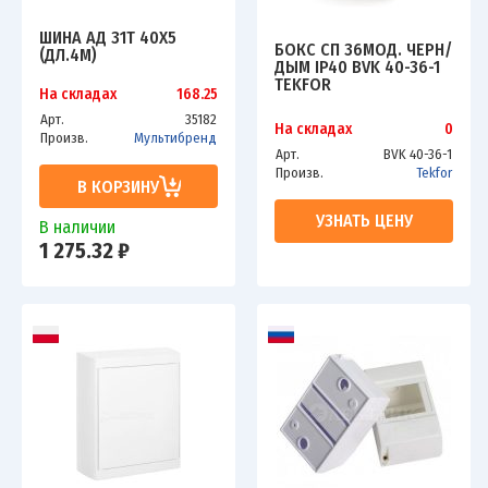
ШИНА АД 31Т 40Х5
БОКС СП 36МОД. ЧЕРН/
(ДЛ.4М)
ДЫМ IP40 BVK 40-36-1
TEKFOR
На складах
168.25
Арт.
35182
На складах
0
Произв.
Мультибренд
Арт.
BVK 40-36-1
Произв.
Tekfor
В КОРЗИНУ
УЗНАТЬ ЦЕНУ
В наличии
1 275.32 ₽