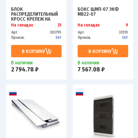
БЛОК
БОКС ЩМП-07 ЭКФ
РАСПРЕДЕЛИТЕЛЬНЫЙ
MB22-07
КРОСС КРЕПЕЖ НА
ПАНЕЛЬ И DIN КБР-250А
На складах
35
На складах
9
EKF PLC-KBR250
Арт.
303795
Арт.
33519
Произв.
EKF
Произв.
EKF
В КОРЗИНУ
В КОРЗИНУ
В наличии
В наличии
2 794.78 ₽
7 567.08 ₽