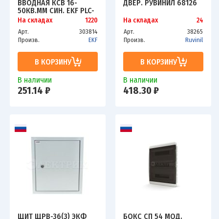
ВВОДНАЯ КСВ 16-
ДВЕР. РУВИНИЛ 68126
50КВ.ММ СИН. EKF PLC-
KVS-16-50-BLUE
На складах
1220
На складах
24
Арт.
303814
Арт.
38265
Произв.
EKF
Произв.
Ruvinil
В КОРЗИНУ
В КОРЗИНУ
В наличии
В наличии
251.14 ₽
418.30 ₽
ЩИТ ЩРВ-36(З) ЭКФ
БОКС СП 54 МОД.