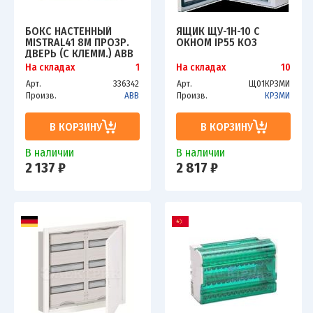
БОКС НАСТЕННЫЙ
ЯЩИК ЩУ-1Н-10 С
MISTRAL41 8М ПРОЗР.
ОКНОМ IP55 КОЗ
ДВЕРЬ (С КЛЕММ.) ABB
1SPE007717F9991
На складах
1
На складах
10
Арт.
336342
Арт.
Щ01КРЗМИ
Произв.
ABB
Произв.
КРЗМИ
В КОРЗИНУ
В КОРЗИНУ
В наличии
В наличии
2 137 ₽
2 817 ₽