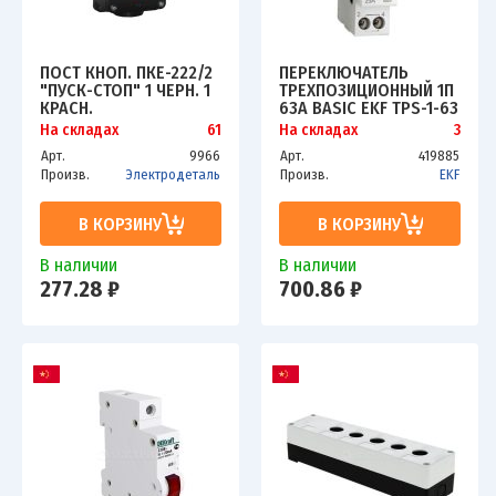
ПОСТ КНОП. ПКЕ-222/2
ПЕРЕКЛЮЧАТЕЛЬ
"ПУСК-СТОП" 1 ЧЕРН. 1
ТРЕХПОЗИЦИОННЫЙ 1П
КРАСН.
63А BASIC EKF TPS-1-63
ЭЛЕКТРОДЕТАЛЬ
На складах
61
На складах
3
ПКЕ-222/2.1Ч.1К
Арт.
9966
Арт.
419885
Произв.
Электродеталь
Произв.
EKF
В КОРЗИНУ
В КОРЗИНУ
В наличии
В наличии
277.28 ₽
700.86 ₽