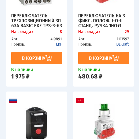
ПЕРЕКЛЮЧАТЕЛЬ
ПЕРЕКЛЮЧАТЕЛЬ НА 3
ТРЕХПОЗИЦИОННЫЙ 3П
ФИКС. ПОЛОЖ. I-O-II
63А BASIC EKF TPS-3-63
СТАНД. РУЧКА 1НО+1
DEKRAFT 25052DEK
На складах
8
На складах
29
Арт.
419891
Арт.
1113597
Произв.
EKF
Произв.
DEKraft
В КОРЗИНУ
В КОРЗИНУ
В наличии
В наличии
1 975 ₽
480.68 ₽