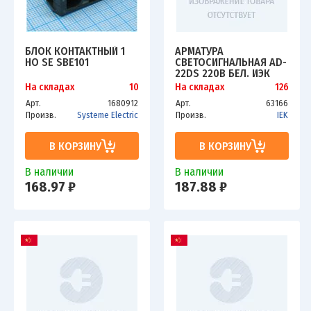
БЛОК КОНТАКТНЫЙ 1
АРМАТУРА
НО SE SBE101
СВЕТОСИГНАЛЬНАЯ AD-
22DS 220В БЕЛ. ИЭК
BLS10-ADDS-230-K01
На складах
10
На складах
126
Арт.
1680912
Арт.
63166
Произв.
Systeme Electric
Произв.
IEK
В КОРЗИНУ
В КОРЗИНУ
В наличии
В наличии
168.97 ₽
187.88 ₽