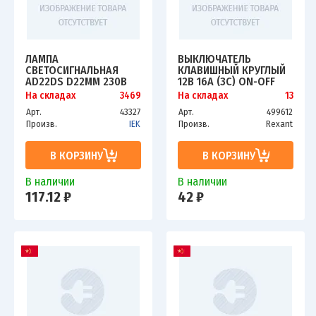
ЛАМПА
ВЫКЛЮЧАТЕЛЬ
СВЕТОСИГНАЛЬНАЯ
КЛАВИШНЫЙ КРУГЛЫЙ
AD22DS D22ММ 230В
12В 16А (3С) ON-OFF
AC ЗЕЛ. IEK BLS10-
КРАСН. С ПОДСВЕТКОЙ
На складах
3469
На складах
13
ADDS-230-K06
(RWB-224 SС-214)
Арт.
43327
Арт.
499612
REXANT 36-2590
Произв.
IEK
Произв.
Rexant
В КОРЗИНУ
В КОРЗИНУ
В наличии
В наличии
117.12 ₽
42 ₽