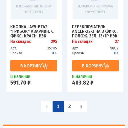
КНОПКА LAY5-BT42
ПЕРЕКЛЮЧАТЕЛЬ
"ГРИБОК" АВАРИЙН. С
ANCLR-22-3 НА 3 ФИКС.
ФИКС. КРАСН. ИЭК
ПОЛОЖ. ЗЕЛ. 1З+1Р ИЭК
BBG80-BT-K04
BSW10-ANCLR-3-K06
На складах
295
На складах
27
Арт.
255115
Арт.
78939
Произв.
IEK
Произв.
IEK
В КОРЗИНУ
В КОРЗИНУ
В наличии
В наличии
591.70 ₽
403.82 ₽
1
2