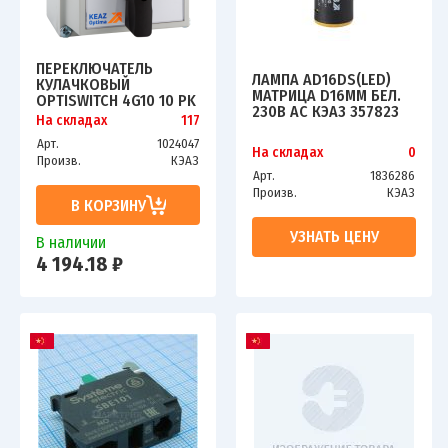
ПЕРЕКЛЮЧАТЕЛЬ
ЛАМПА AD16DS(LED)
КУЛАЧКОВЫЙ
МАТРИЦА D16ММ БЕЛ.
OPTISWITCH 4G10 10 PK
230В AC КЭАЗ 357823
R014 КЭАЗ 138262
На складах
117
Арт.
1024047
На складах
0
Произв.
КЭАЗ
Арт.
1836286
Произв.
КЭАЗ
В КОРЗИНУ
УЗНАТЬ ЦЕНУ
В наличии
4 194.18 ₽