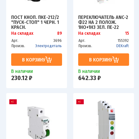
ПОСТ КНОП. ПКЕ-212/2
ПЕРЕКЛЮЧАТЕЛЬ ANC-2
"ПУСК-СТОП" 1 ЧЕРН. 1
Ф22 НА 2 ПОЛОЖ.
КРАСН.
1НО+1НЗ ЗЕЛ. ПЕ-22
ЭЛЕКТРОДЕТАЛЬ
DEKRAFT 25057DEK
На складах
89
На складах
15
ПКЕ-212/2.1Ч.1К
Арт.
3696
Арт.
155392
Произв.
Электродеталь
Произв.
DEKraft
В КОРЗИНУ
В КОРЗИНУ
В наличии
В наличии
230.12 ₽
642.33 ₽