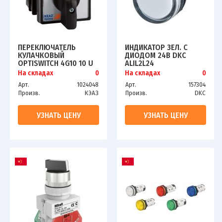
ПЕРЕКЛЮЧАТЕЛЬ
ИНДИКАТОР ЗЕЛ. С
КУЛАЧКОВЫЙ
ДИОДОМ 24В DKC
OPTISWITCH 4G10 10 U
ALIL2L24
R014 КЭАЗ 138249
На складах
0
На складах
0
Арт.
1024048
Арт.
157304
Произв.
КЭАЗ
Произв.
DKC
УЗНАТЬ ЦЕНУ
УЗНАТЬ ЦЕНУ