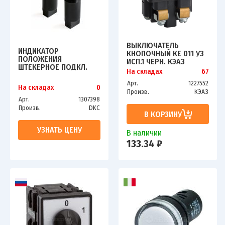
ВЫКЛЮЧАТЕЛЬ
ИНДИКАТОР
КНОПОЧНЫЙ КЕ 011 У3
ПОЛОЖЕНИЯ
ИСП.1 ЧЕРН. КЭАЗ
ШТЕКЕРНОЕ ПОДКЛ.
264477
На складах
67
УСТ. РАЗМЕР 22/30
КРУГ. ЗЕЛ./ЖЕЛ. 230В
Арт.
1227552
На складах
0
DKC AC0F23GY230
Произв.
КЭАЗ
Арт.
1307398
Произв.
DKC
В КОРЗИНУ
УЗНАТЬ ЦЕНУ
В наличии
133.34 ₽