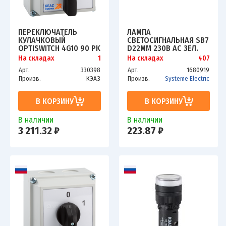
ПЕРЕКЛЮЧАТЕЛЬ
ЛАМПА
КУЛАЧКОВЫЙ
СВЕТОСИГНАЛЬНАЯ SB7
OPTISWITCH 4G10 90 PK
D22ММ 230В AC ЗЕЛ.
R014 КЭАЗ 219857
МОНОБЛОЧНАЯ SE
На складах
1
На складах
407
SB7EV03MP
Арт.
330398
Арт.
1680919
Произв.
КЭАЗ
Произв.
Systeme Electric
В КОРЗИНУ
В КОРЗИНУ
В наличии
В наличии
3 211.32 ₽
223.87 ₽