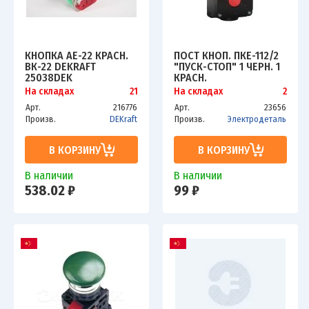
КНОПКА AE-22 КРАСН.
ПОСТ КНОП. ПКЕ-112/2
ВК-22 DEKRAFT
"ПУСК-СТОП" 1 ЧЕРН. 1
25038DEK
КРАСН.
ЭЛЕКТРОДЕТАЛЬ
На складах
21
На складах
2
ПКЕ-112/2.1Ч.1К
Арт.
216776
Арт.
23656
Произв.
DEKraft
Произв.
Электродеталь
В КОРЗИНУ
В КОРЗИНУ
В наличии
В наличии
538.02 ₽
99 ₽