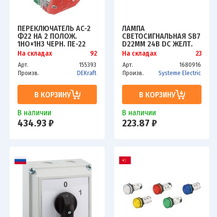
ПЕРЕКЛЮЧАТЕЛЬ AC-2
ЛАМПА
Ф22 НА 2 ПОЛОЖ.
СВЕТОСИГНАЛЬНАЯ SB7
1НО+1НЗ ЧЕРН. ПЕ-22
D22ММ 24В DC ЖЕЛТ.
DEKRAFT 25051DEK
МОНОБЛОЧНАЯ SE
На складах
92
На складах
23
SB7EV08BP
Арт.
155393
Арт.
1680916
Произв.
DEKraft
Произв.
Systeme Electric
В КОРЗИНУ
В КОРЗИНУ
В наличии
В наличии
434.93 ₽
223.87 ₽