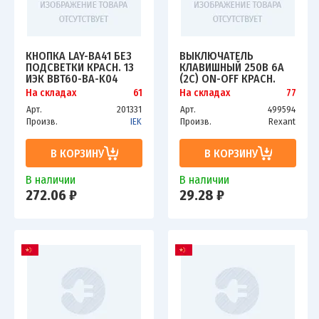
КНОПКА LAY-BA41 БЕЗ
ВЫКЛЮЧАТЕЛЬ
ПОДСВЕТКИ КРАСН. 1З
КЛАВИШНЫЙ 250В 6А
ИЭК BBT60-BA-K04
(2С) ON-OFF КРАСН.
MINI (RWB-201 SC-768)
На складах
61
На складах
77
REXANT 36-2111
Арт.
201331
Арт.
499594
Произв.
IEK
Произв.
Rexant
В КОРЗИНУ
В КОРЗИНУ
В наличии
В наличии
272.06 ₽
29.28 ₽