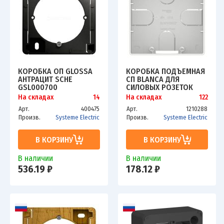
КОРОБКА ОП GLOSSA
КОРОБКА ПОДЪЕМНАЯ
АНТРАЦИТ SCHE
СП BLANCA ДЛЯ
GSL000700
СИЛОВЫХ РОЗЕТОК
БЕЛ. SCHE
На складах
14
На складах
122
BLNPK000021
Арт.
400475
Арт.
1210288
Произв.
Systeme Electric
Произв.
Systeme Electric
В КОРЗИНУ
В КОРЗИНУ
В наличии
В наличии
536.19 ₽
178.12 ₽