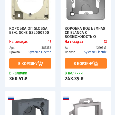
КОРОБКА ОП GLOSSA
КОРОБКА ПОДЪЕМНАЯ
БЕЖ. SCHE GSL000200
СП BLANCA С
ВОЗМОЖНОСТЬЮ
СОЕДИНЕНИЯ
На складах
17
На складах
23
НЕСКОЛЬКИХ КОРОБОК
Арт.
383352
Арт.
1210343
АЛЮМ. SCHE
Произв.
Systeme Electric
Произв.
Systeme Electric
BLNPK000013
В КОРЗИНУ
В КОРЗИНУ
В наличии
В наличии
360.51 ₽
243.39 ₽