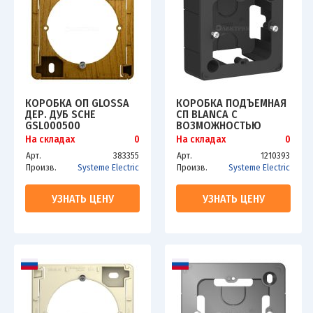
КОРОБКА ОП GLOSSA
КОРОБКА ПОДЪЕМНАЯ
ДЕР. ДУБ SCHE
СП BLANCA С
GSL000500
ВОЗМОЖНОСТЬЮ
СОЕДИНЕНИЯ
На складах
0
На складах
0
НЕСКОЛЬКИХ КОРОБОК
Арт.
383355
Арт.
1210393
АНТРАЦИТ SCHE
Произв.
Systeme Electric
Произв.
Systeme Electric
BLNPK000016
УЗНАТЬ ЦЕНУ
УЗНАТЬ ЦЕНУ