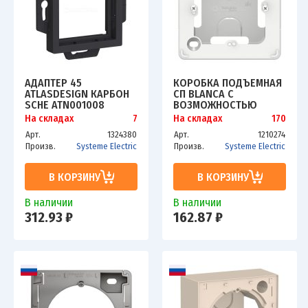
АДАПТЕР 45
КОРОБКА ПОДЪЕМНАЯ
ATLASDESIGN КАРБОН
СП BLANCA С
SCHE ATN001008
ВОЗМОЖНОСТЬЮ
СОЕДИНЕНИЯ
На складах
7
На складах
170
НЕСКОЛЬКИХ КОРОБОК
Арт.
1324380
Арт.
1210274
БЕЛ. SCHE
Произв.
Systeme Electric
Произв.
Systeme Electric
BLNPK000011
В КОРЗИНУ
В КОРЗИНУ
В наличии
В наличии
312.93 ₽
162.87 ₽