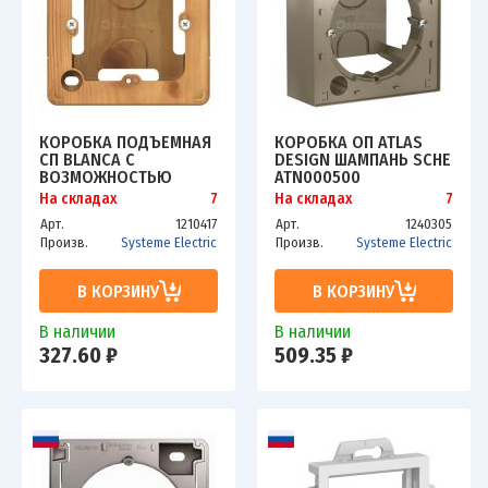
КОРОБКА ПОДЪЕМНАЯ
КОРОБКА ОП ATLAS
СП BLANCA С
DESIGN ШАМПАНЬ SCHE
ВОЗМОЖНОСТЬЮ
ATN000500
СОЕДИНЕНИЯ
На складах
7
На складах
7
НЕСКОЛЬКИХ КОРОБОК
Арт.
1210417
Арт.
1240305
ЯСЕНЬ SCHE
Произв.
Systeme Electric
Произв.
Systeme Electric
BLNPK000015
В КОРЗИНУ
В КОРЗИНУ
В наличии
В наличии
327.60 ₽
509.35 ₽