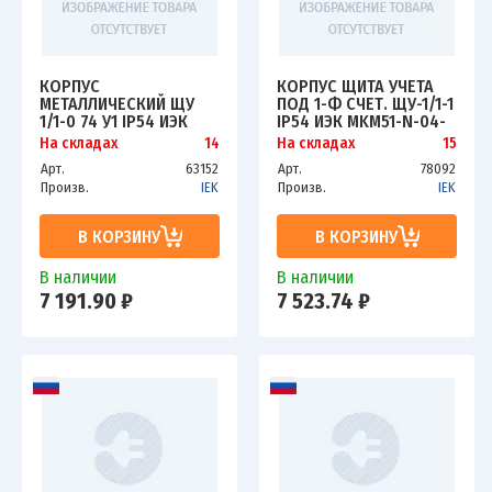
КОРПУС
КОРПУС ЩИТА УЧЕТА
МЕТАЛЛИЧЕСКИЙ ЩУ
ПОД 1-Ф СЧЕТ. ЩУ-1/1-1
1/1-0 74 У1 IP54 ИЭК
IP54 ИЭК MKM51-N-04-
MKM51-N-01-54
54
На складах
14
На складах
15
Арт.
63152
Арт.
78092
Произв.
IEK
Произв.
IEK
В КОРЗИНУ
В КОРЗИНУ
В наличии
В наличии
7 191.90 ₽
7 523.74 ₽