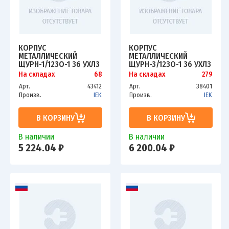
КОРПУС
КОРПУС
МЕТАЛЛИЧЕСКИЙ
МЕТАЛЛИЧЕСКИЙ
ЩУРН-1/12ЗО-1 36 УХЛ3
ЩУРН-3/12ЗО-1 36 УХЛ3
IP31 ИЭК MKM25-N-12-
IP31 ИЭК MKM35-N-12-
На складах
68
На складах
279
31-ZO
31-ZO
Арт.
43412
Арт.
38401
Произв.
IEK
Произв.
IEK
В КОРЗИНУ
В КОРЗИНУ
В наличии
В наличии
5 224.04 ₽
6 200.04 ₽