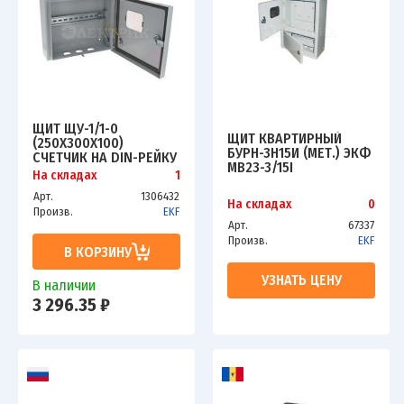
ЩИТ ЩУ-1/1-0
ЩИТ КВАРТИРНЫЙ
(250Х300Х100)
БУРН-3Н15И (МЕТ.) ЭКФ
СЧЕТЧИК НА DIN-РЕЙКУ
MB23-3/15I
IP54 BASIC EKF MB54-
На складах
1
1E-BAS
Арт.
1306432
На складах
0
Произв.
EKF
Арт.
67337
Произв.
EKF
В КОРЗИНУ
УЗНАТЬ ЦЕНУ
В наличии
3 296.35 ₽