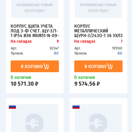
КОРПУС ЩИТА УЧЕТА
КОРПУС
ПОД 3-Ф СЧЕТ. ЩУ-3/1-
МЕТАЛЛИЧЕСКИЙ
1 IP54 ИЭК MKM51-N-09-
ЩУРН-3/24ЗО-1 36 УХЛ3
54
IP31 ИЭК MKM32-N-24-
На складах
9
На складах
7
31-ZO
Арт.
82347
Арт.
195561
Произв.
IEK
Произв.
IEK
В КОРЗИНУ
В КОРЗИНУ
В наличии
В наличии
10 571.30 ₽
9 574.56 ₽