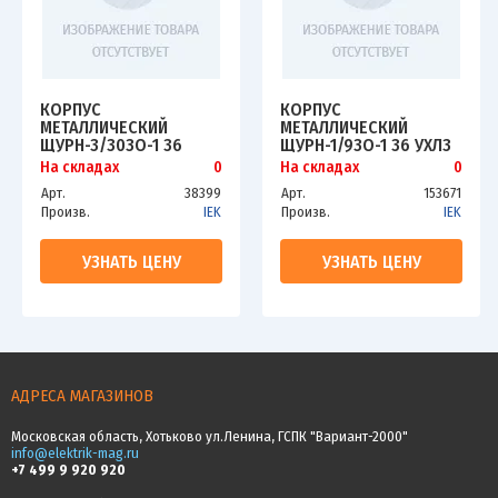
КОРПУС
КОРПУС
МЕТАЛЛИЧЕСКИЙ
МЕТАЛЛИЧЕСКИЙ
ЩУРН-3/30ЗО-1 36
ЩУРН-1/9ЗО-1 36 УХЛ3
УХЛ3 IP31 ИЭК MKM35-
IP31 ИЭК MKM22-N-09-
На складах
0
На складах
0
N-30-1-31-ZO
31-ZO
Арт.
38399
Арт.
153671
Произв.
IEK
Произв.
IEK
УЗНАТЬ ЦЕНУ
УЗНАТЬ ЦЕНУ
АДРЕСА МАГАЗИНОВ
Московская область, Хотьково ул.Ленина, ГСПК "Вариант-2000"
info@elektrik-mag.ru
+7 499 9 920 920