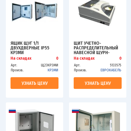
ЯЩИК ЩУГ 1/1
ЩИТ УЧЕТНО-
ДВУХДВЕРНЫЕ IP55
РАСПРЕДЕЛИТЕЛЬНЫЙ
КРЗМИ
НАВЕСНОЙ ЩУРН-
П-1/3О IP54
На складах
0
На складах
0
ПЛАСТИКОВЫЙ (CZU-
Арт.
Щ23КРЗМИ
Арт.
5133575
380)
Произв.
КРЗМИ
Произв.
ЕВРОКАБЕЛЬ
УЗНАТЬ ЦЕНУ
УЗНАТЬ ЦЕНУ