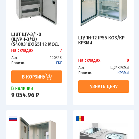
ЩИТ ЩУ-3/1-0
ЩУ 1Н-12 IP55 КОЗ/КР
(ЩУРН-3/12)
КРЗМИ
(540X310X165) 12 МОД.
IP54 EKF MB54-3
На складах
7
Арт.
100348
На складах
0
Произв.
EKF
Арт.
Щ24КРЗМИ
Произв.
КРЗМИ
В КОРЗИНУ
УЗНАТЬ ЦЕНУ
В наличии
9 054.96 ₽