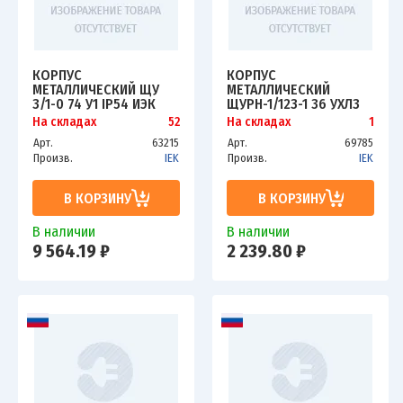
КОРПУС
КОРПУС
МЕТАЛЛИЧЕСКИЙ ЩУ
МЕТАЛЛИЧЕСКИЙ
3/1-0 74 У1 IP54 ИЭК
ЩУРН-1/12З-1 36 УХЛ3
MKM51-N-03-54
IP31 IEK MKM25-N-12-31-
На складах
52
На складах
1
1-Z
Арт.
63215
Арт.
69785
Произв.
IEK
Произв.
IEK
В КОРЗИНУ
В КОРЗИНУ
В наличии
В наличии
9 564.19 ₽
2 239.80 ₽