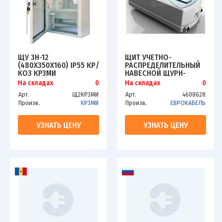
ЩУ 3Н-12
ЩИТ УЧЕТНО-
(480Х350Х160) IP55 КР/
РАСПРЕДЕЛИТЕЛЬНЫЙ
КОЗ КРЗМИ
НАВЕСНОЙ ЩУРН-
П-1/3О IP54
На складах
0
На складах
0
ПЛАСТИКОВЫЙ (CZU-
Арт.
Щ2КРЗМИ
Арт.
4608628
220E)
Произв.
КРЗМИ
Произв.
ЕВРОКАБЕЛЬ
УЗНАТЬ ЦЕНУ
УЗНАТЬ ЦЕНУ