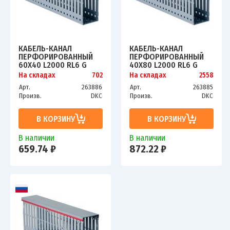
КАБЕЛЬ-КАНАЛ
КАБЕЛЬ-КАНАЛ
ПЕРФОРИРОВАННЫЙ
ПЕРФОРИРОВАННЫЙ
60Х40 L2000 RL6 G
40Х80 L2000 RL6 G
ДКС 01135RL
DKC 01127RL
На складах
702
На складах
2558
Арт.
263886
Арт.
263885
Произв.
DKC
Произв.
DKC
В КОРЗИНУ
В КОРЗИНУ
В наличии
В наличии
659.74 ₽
872.22 ₽