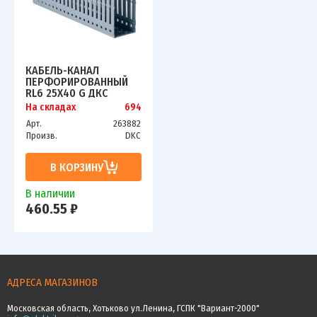
КАБЕЛЬ-КАНАЛ
ПЕРФОРИРОВАННЫЙ
RL6 25Х40 G ДКС
01163RL
На складах
694
Арт.
263882
Произв.
DKC
В КОРЗИНУ
В наличии
460.55 ₽
АДРЕСА МАГАЗИНОВ
Московская область, Хотьково ул.Ленина, ГСПК "Вариант-2000"