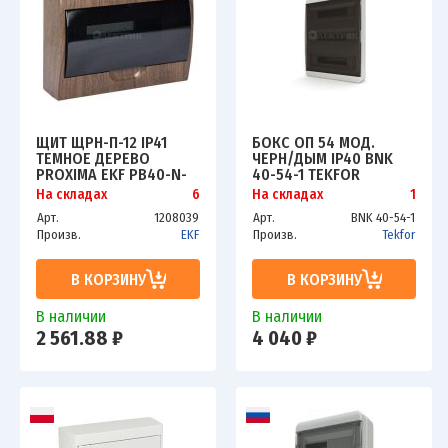
ЩИТ ЩРН-П-12 IP41
БОКС ОП 54 МОД.
ТЕМНОЕ ДЕРЕВО
ЧЕРН/ДЫМ IP40 BNK
PROXIMA EKF PB40-N-
40-54-1 TEKFOR
12-DARK
На складах
6
На складах
1
Арт.
1208039
Арт.
BNK 40-54-1
Произв.
EKF
Произв.
Tekfor
В КОРЗИНУ
В КОРЗИНУ
В наличии
В наличии
2 561.88 ₽
4 040 ₽