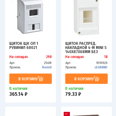
ЩИТОК ЩК ОП 1
ЩИТОК РАСПРЕД.
РУВИНИЛ 68021
НАКЛАДНОЙ 4-М MINI S
140Х87Х68ММ БЕЗ
ДВЕР. IP30 БЕЛ. LEG
На складах
298
На складах
18
001357
Арт.
25418
Арт.
1010920
Произв.
Ruvinil
Произв.
LEGRAND
В КОРЗИНУ
В КОРЗИНУ
В наличии
В наличии
365.14 ₽
79.33 ₽