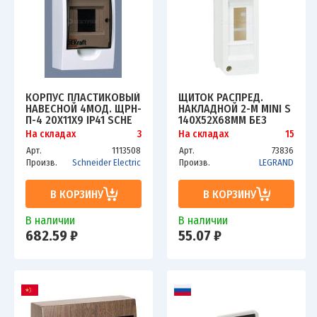
КОРПУС ПЛАСТИКОВЫЙ
ЩИТОК РАСПРЕД.
НАВЕСНОЙ 4МОД. ЩРН-
НАКЛАДНОЙ 2-М MINI S
П-4 20Х11Х9 IP41 SCHE
140Х52Х68ММ БЕЗ
31008DEK
ДВЕР. IP30 БЕЛ. LEG
На складах
3
На складах
15
001356
Арт.
1113508
Арт.
73836
Произв.
Schneider Electric
Произв.
LEGRAND
В КОРЗИНУ
В КОРЗИНУ
В наличии
В наличии
682.59 ₽
55.07 ₽