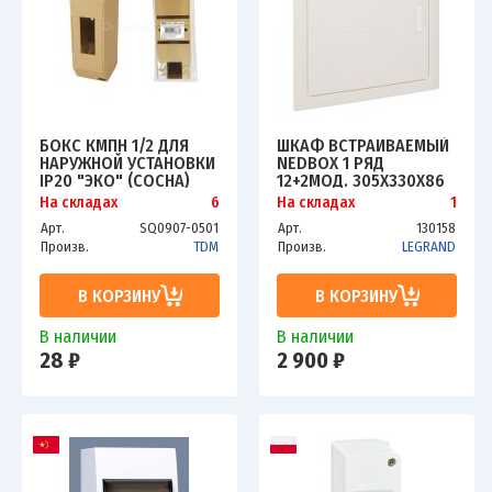
БОКС КМПН 1/2 ДЛЯ
ШКАФ ВСТРАИВАЕМЫЙ
НАРУЖНОЙ УСТАНОВКИ
NEDBOX 1 РЯД
IP20 "ЭКО" (СОСНА)
12+2МОД. 305Х330Х86
TDM
LEG 001431
На складах
6
На складах
1
Арт.
SQ0907-0501
Арт.
130158
Произв.
TDM
Произв.
LEGRAND
В КОРЗИНУ
В КОРЗИНУ
В наличии
В наличии
28 ₽
2 900 ₽