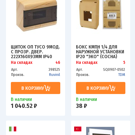
ЩИТОК ОП ТУСО 9МОД.
БОКС КМПН 1/4 ДЛЯ
С ПРОЗР. ДВЕР.
НАРУЖНОЙ УСТАНОВКИ
222Х160Х93ММ IP40
IP20 "ЭКО" (СОСНА)
СОСНА НА СВЕТЛ.
TDM
На складах
46
На складах
5
ОСНОВЕ РУВИНИЛ
Арт.
398525
Арт.
SQ0907-0502
68029-27М
Произв.
Ruvinil
Произв.
TDM
В КОРЗИНУ
В КОРЗИНУ
В наличии
В наличии
1 040.52 ₽
38 ₽