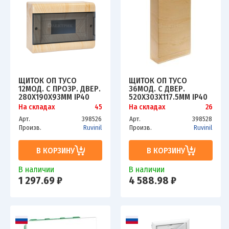
ЩИТОК ОП ТУСО
ЩИТОК ОП ТУСО
12МОД. С ПРОЗР. ДВЕР.
36МОД. С ДВЕР.
280Х190Х93ММ IP40
520Х303Х117.5ММ IP40
СОСНА НА СВЕТЛ.
СОСНА НА СВЕТЛ.
На складах
45
На складах
26
ОСНОВЕ РУВИНИЛ
ОСНОВЕ РУВИНИЛ
Арт.
398526
Арт.
398528
68012-27М
68036-27М
Произв.
Ruvinil
Произв.
Ruvinil
В КОРЗИНУ
В КОРЗИНУ
В наличии
В наличии
1 297.69 ₽
4 588.98 ₽