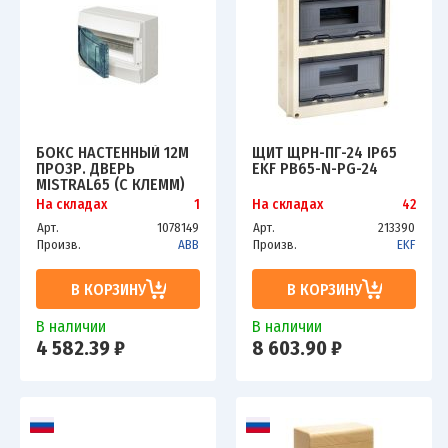
БОКС НАСТЕННЫЙ 12М
ЩИТ ЩРН-ПГ-24 IP65
ПРОЗР. ДВЕРЬ
EKF PB65-N-PG-24
MISTRAL65 (С КЛЕММ)
ABB 1SLM006501A1202
На складах
1
На складах
42
Арт.
1078149
Арт.
213390
Произв.
ABB
Произв.
EKF
В КОРЗИНУ
В КОРЗИНУ
В наличии
В наличии
4 582.39 ₽
8 603.90 ₽