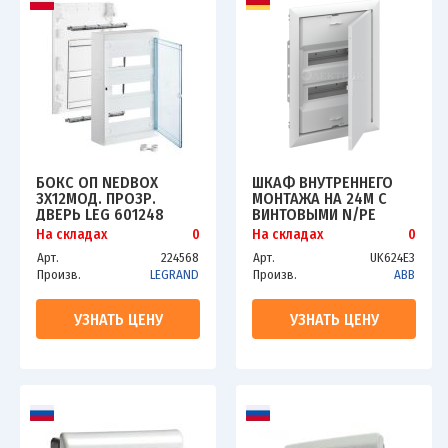
БОКС ОП NEDBOX
ШКАФ ВНУТРЕННЕГО
3Х12МОД. ПРОЗР.
МОНТАЖА НА 24М С
ДВЕРЬ LEG 601248
ВИНТОВЫМИ N/PE
UK624E3 ABB
На складах
0
На складах
0
2CPX077841R9999
Арт.
224568
Арт.
UK624E3
Произв.
LEGRAND
Произв.
ABB
УЗНАТЬ ЦЕНУ
УЗНАТЬ ЦЕНУ