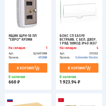
ЯЩИК ЩРН-18 ПЛ
БОКС СП EASY9
"ЕВРО" КРЗМИ
ВСТРАИВ. С БЕЛ. ДВЕР.
1 РЯД 18МОД IP40 IK07
63А 2 КЛЕММЫ SCHE
На складах
1
На складах
4
EZ9E118P2FRU
Арт.
Щ14КРЗМИ
Арт.
359282
Произв.
КРЗМИ
Произв.
Schneider Electric
В КОРЗИНУ
В КОРЗИНУ
В наличии
В наличии
660 ₽
1 923.94 ₽