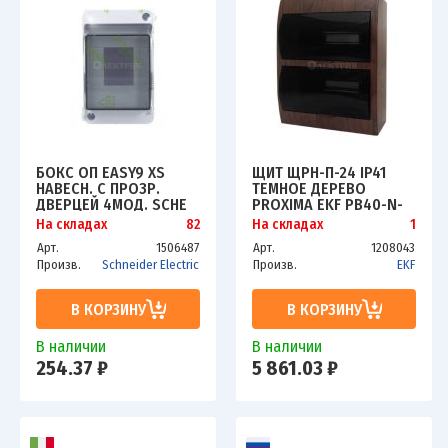
БОКС ОП EASY9 XS
ЩИТ ЩРН-П-24 IP41
НАВЕСН. С ПРОЗР.
ТЕМНОЕ ДЕРЕВО
ДВЕРЦЕЙ 4МОД. SCHE
PROXIMA EKF PB40-N-
EZ9EAB104
24-DARK
На складах
82
На складах
1
Арт.
1506487
Арт.
1208043
Произв.
Schneider Electric
Произв.
EKF
В КОРЗИНУ
В КОРЗИНУ
В наличии
В наличии
254.37 ₽
5 861.03 ₽