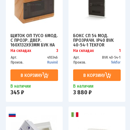
ЩИТОК ОП ТУСО 6МОД.
БОКС СП 54 МОД.
С ПРОЗР. ДВЕР.
ПРОЗРАЧН. IP40 BVK
160Х132Х93ММ БУК НА
40-54-1 TEKFOR
СВЕТ. ОСНОВЕ IP40
На складах
3
На складах
1
РУВИНИЛ 68026-38М
Арт.
410346
Арт.
BVK 40-54-1
Произв.
Ruvinil
Произв.
Tekfor
В КОРЗИНУ
В КОРЗИНУ
В наличии
В наличии
345 ₽
3 880 ₽