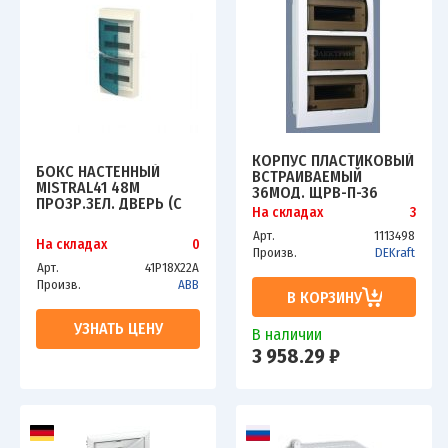
КОРПУС ПЛАСТИКОВЫЙ
БОКС НАСТЕННЫЙ
ВСТРАИВАЕМЫЙ
MISTRAL41 48М
36МОД. ЩРВ-П-36
ПРОЗР.ЗЕЛ. ДВЕРЬ (С
50Х36Х10 IP41 SCHE
На складах
3
КЛЕММ.) ABB
31007DEK
1SPE007717F0721
Арт.
1113498
На складах
0
Произв.
DEKraft
Арт.
41P18X22A
Произв.
ABB
В КОРЗИНУ
УЗНАТЬ ЦЕНУ
В наличии
3 958.29 ₽