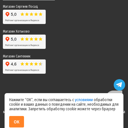
Магазин Сергиев Посад
Магазин Хотьково
Магазин Сантехник
Нажмите “ОК”, если вы соглашаетесь с
условиями
обработки
cookie и ваших данных о поведении на сайте, необходимых для
Цены на сайте не являются офертой! Актуальные цены уточняйте у
аналитики. Запретить обработку cookie можете через браузер
менеджера после оформления заказа! Спасибо за понимание! Команда
магазина "Электрик"
ОК
ИП Ерепилов Дмитрий Юрьевич / ИНН 504216004070