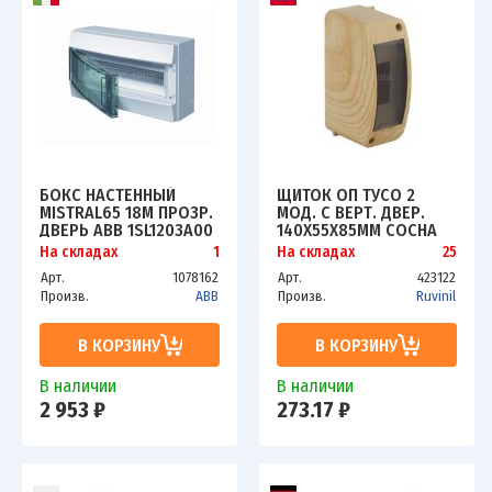
БОКС НАСТЕННЫЙ
ЩИТОК ОП ТУСО 2
MISTRAL65 18М ПРОЗР.
МОД. С ВЕРТ. ДВЕР.
ДВЕРЬ ABB 1SL1203A00
140Х55Х85ММ СОСНА
РУВИНИЛ 68302-27М
На складах
1
На складах
25
Арт.
1078162
Арт.
423122
Произв.
ABB
Произв.
Ruvinil
В КОРЗИНУ
В КОРЗИНУ
В наличии
В наличии
2 953 ₽
273.17 ₽