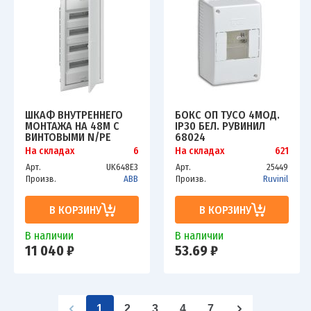
ШКАФ ВНУТРЕННЕГО
БОКС ОП ТУСО 4МОД.
МОНТАЖА НА 48М С
IP30 БЕЛ. РУВИНИЛ
ВИНТОВЫМИ N/PE
68024
UK648E3 ABB
На складах
6
На складах
621
2CPX077843R9999
Арт.
UK648E3
Арт.
25449
Произв.
ABB
Произв.
Ruvinil
В КОРЗИНУ
В КОРЗИНУ
В наличии
В наличии
11 040 ₽
53.69 ₽
1
2
3
4
7