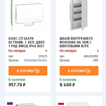
БОКС СП EASY9
ШКАФ ВНУТРЕННЕГО
ВСТРАИВ. С БЕЛ. ДВЕР.
МОНТАЖА НА 36М С
1 РЯД 8МОД IP40 IK07
ВИНТОВЫМИ N/PE
63А 2 КЛЕММЫ SCHE
UK630V3RU ABB
На складах
4
На складах
2
EZ9E108P2FRU
2CPX077857R9999
Арт.
359275
Арт.
UK630V3RU
Произв.
Schneider Electric
Произв.
ABB
В КОРЗИНУ
В КОРЗИНУ
В наличии
В наличии
957.70 ₽
8 400 ₽