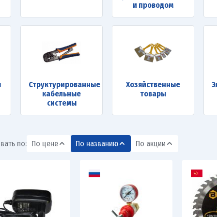
и проводом
ы
Структурированные
Хозяйственные
Э
кабельные
товары
системы
вать по:
По цене
По названию
По акции