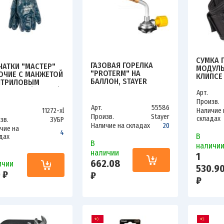
СУМКА 
ГАЗОВАЯ ГОРЕЛКА
ЧАТКИ "МАСТЕР"
МОДУЛЬ
"PROTERM" НА
ОЧИЕ С МАНЖЕТОЙ
КЛИПСЕ
БАЛЛОН, STAYER
ИТРИЛОВЫМ
"QUICK-
"PROFESSIONAL"
РЫТИЕМ (Р. XL 10)
83138
Арт.
55586, РЕГУЛИРОВКА
 11272-XL
Произв.
ПЛАМЕНИ, ВИХРЕВОЕ
Арт.
55586
11272-xl
Наличие 
ПЛАМЯ,ЦАНГОВОЕ
Произв.
Stayer
складах
зв.
ЗУБР
СОЕДИНЕНИЕ, 1300С
Наличие на складах
20
чие на
4
В
дах
В
наличи
наличии
1
662.08
ичии
530.9
 ₽
₽
₽