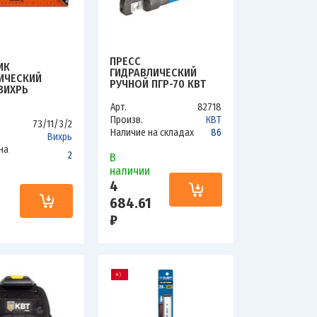
ПРЕСС
ИК
ГИДРАВЛИЧЕСКИЙ
ИЧЕСКИЙ
РУЧНОЙ ПГР-70 КВТ
ВИХРЬ
52065
2
Арт.
82718
Произв.
КВТ
73/11/3/2
Наличие на складах
86
Вихрь
на
2
В
наличии
4
и
684.61
₽