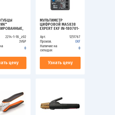
ОГУБЦЫ
МУЛЬТИМЕТР
РИК"
ЦИФРОВОЙ MAS838
ИРОВАННЫЕ,
EXPERT EKF IN-180701-
ТРИЧЕСКИЕ,
PM838
ОВОЛЬТНЫЕ
2214-1-18_z02
Арт.
1251767
0В,
ЗУБР
Произв.
EKF
ЕНЗОСТОЙКАЯ
на
Наличие на
0
0
КА, 180ММ,
складах
СТЕР 2214-1-18
нать цену
Узнать цену