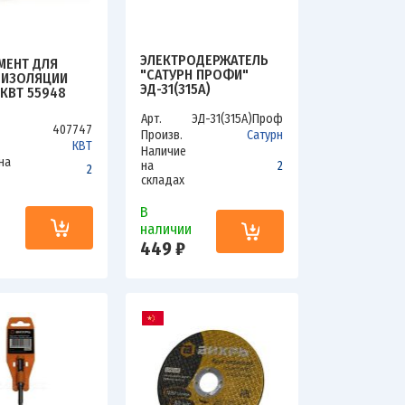
ЭЛЕКТРОДЕРЖАТЕЛЬ
МЕНТ ДЛЯ
"САТУРН ПРОФИ"
 ИЗОЛЯЦИИ
ЭД-31(315А)
 КВТ 55948
Арт.
ЭД-31(315А)Проф
407747
Произв.
Сатурн
КВТ
Наличие
на
на
2
2
складах
В
и
наличии
449 ₽