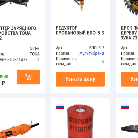
РЕДУКТОР
ДИСК П
ПТЕР ЗАРЯДНОГО
ПРОПАНОВЫЙ БПО-5-3
ДЕРЕВУ 
РОЙСТВА TOUA
ЗУБА 73
2
Арт.
БПО-5-3
Арт.
501-2
Произв.
Мультибренд
Произв.
зв.
TOUA
Наличие на
Наличие 
чие на складах
2
0
складах
складах
ичии
Узнать цену
Уз
 ₽