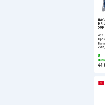
НАС
MR.
50М
Арт.
Прои
Нали
скла
В
нал
41 