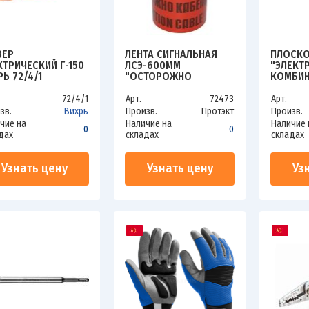
ВЕР
ЛЕНТА СИГНАЛЬНАЯ
ПЛОСК
КТРИЧЕСКИЙ Г-150
ЛСЭ-600ММ
"ЭЛЕКТ
РЬ 72/4/1
"ОСТОРОЖНО
КОМБИН
КАБЕЛЬ" КРАСН.
ДИЭЛЕК
(РУЛ.100М) ПРОТЭКТ
ВЫСОК
72/4/1
Арт.
72473
Арт.
ЛСЭ-600/100 КР/Ч
ДО ~100
зв.
Вихрь
Произв.
Протэкт
Произв.
МАСЛОБ
чие на
Наличие на
Наличие 
0
0
РУКОЯТ
дах
складах
складах
ЗУБР МА
Узнать цену
Узнать цену
Уз