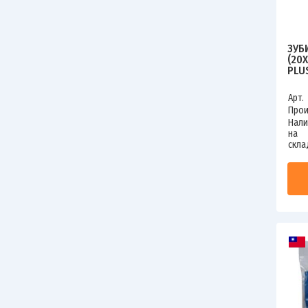
ЗУБ
(20
PLU
KRA
250
Арт.
Прои
Нали
на
скла