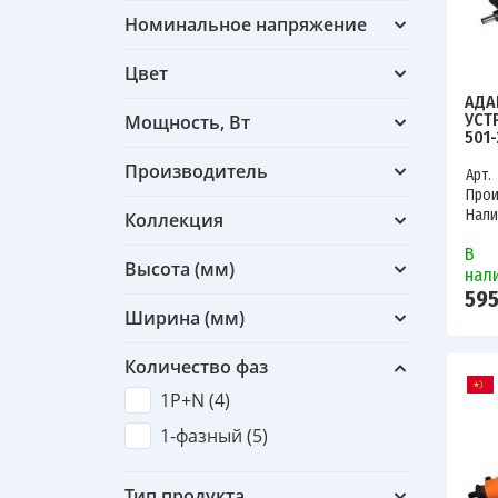
Номинальное напряжение
Цвет
АДА
УСТ
Мощность, Вт
501-
Производитель
Арт.
Прои
Нали
Коллекция
В
Высота (мм)
нал
595
Ширина (мм)
Количество фаз
1P+N (
4
)
1-фазный (
5
)
Тип продукта