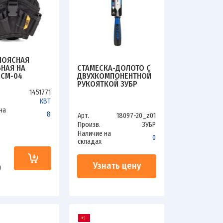
ПОЯСНАЯ
СТАМЕСКА-ДОЛОТО С
НАЯ НА
ДВУХКОМПОНЕНТНОЙ
 СМ-04
РУКОЯТКОЙ ЗУБР
LOCK" KBT
УДАРНИК 20ММ 18097-
1451771
20_Z01
КВТ
на
8
Арт.
18097-20_z01
Произв.
ЗУБР
Наличие на
0
складах
и
Узнать цену
0