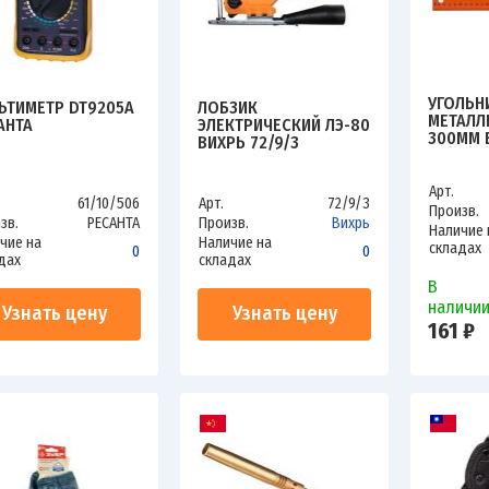
УГОЛЬН
ЬТИМЕТР DT9205A
ЛОБЗИК
МЕТАЛЛ
АНТА
ЭЛЕКТРИЧЕСКИЙ ЛЭ-80
300ММ 
ВИХРЬ 72/9/3
73/11/3/
Арт.
61/10/506
Арт.
72/9/3
Произв.
зв.
РЕСАНТА
Произв.
Вихрь
Наличие 
чие на
Наличие на
складах
0
0
дах
складах
В
наличи
Узнать цену
Узнать цену
161 ₽