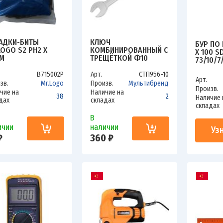
АДКИ-БИТЫ
КЛЮЧ
БУР ПО 
LOGO S2 PH2 Х
КОМБИНИРОВАННЫЙ С
X 100 S
М
ТРЕЩЁТКОЙ Ф10
73/10/7
B715002P
Арт.
СТП956-10
Арт.
зв.
Mr.Logo
Произв.
Мультибренд
Произв.
чие на
Наличие на
38
2
Наличие 
дах
складах
складах
В
ичии
наличии
Уз
₽
360 ₽