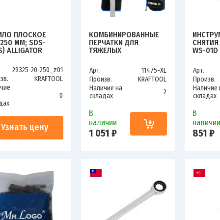
ИЛО ПЛОСКОЕ
КОМБИНИРОВАННЫЕ
ИНСТРУ
Х250 ММ; SDS-
ПЕРЧАТКИ ДЛЯ
СНЯТИЯ
S) ALLIGATOR
ТЯЖЕЛЫХ
WS-01D
FTOOL 29325-20-
МЕХАНИЧЕСКИХ РАБОТ
_Z01
ЗУБР МОНТАЖНИК
29325-20-250_z01
Арт.
11475-XL
Арт.
11475-XL
зв.
KRAFTOOL
Произв.
KRAFTOOL
Произв.
чие
Наличие на
Наличие 
2
0
складах
складах
дах
В
В
наличии
наличи
Узнать цену
1 051 ₽
851 ₽