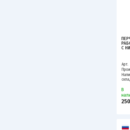
ПЕР
РАБ
С Н
ПОК
ЗУБР
Арт.
Прои
Нали
скла
В
нал
250