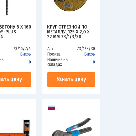
БЕТОНУ 8 X 160
КРУГ ОТРЕЗНОЙ ПО
DS-PLUS
МЕТАЛЛУ, 125 Х 2,0 Х
/4
22 ММ 73/1/3/30
73/10/7/4
Арт.
73/1/3/30
Вихрь
Произв.
Вихрь
на
Наличие на
0
0
складах
нать цену
Узнать цену