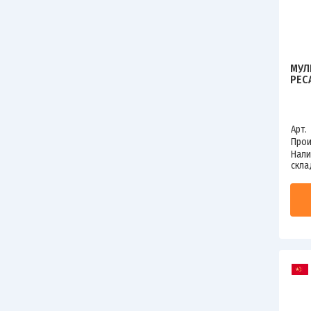
МУЛ
РЕС
Арт.
Прои
Нали
скла