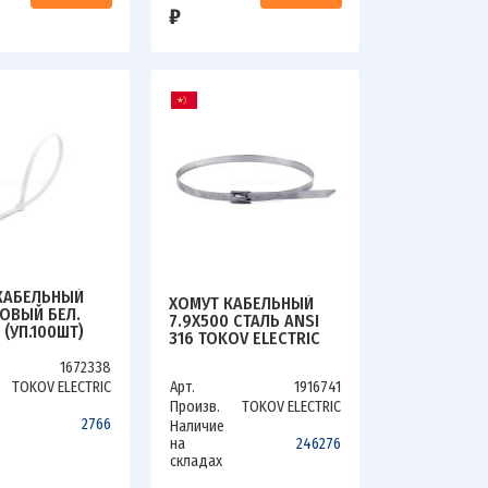
₽
КАБЕЛЬНЫЙ
ХОМУТ КАБЕЛЬНЫЙ
ОВЫЙ БЕЛ.
7.9Х500 СТАЛЬ ANSI
 (УП.100ШТ)
316 TOKOV ELECTRIC
LECTRIC TKE-
TKE-HM316-7.9-500-
-300-W/100
1672338
N/100
TOKOV ELECTRIC
Арт.
1916741
Произв.
TOKOV ELECTRIC
2766
Наличие
на
246276
складах