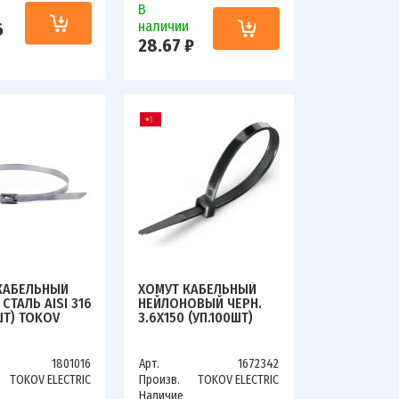
В
и
наличии
6
28.67 ₽
КАБЕЛЬНЫЙ
ХОМУТ КАБЕЛЬНЫЙ
 СТАЛЬ AISI 316
НЕЙЛОНОВЫЙ ЧЕРН.
ШТ) TOKOV
3.6Х150 (УП.100ШТ)
C TKE-HM316-
TOKOV ELECTRIC TKE-
-N/100
HNS-3.6-150-B/100
1801016
Арт.
1672342
TOKOV ELECTRIC
Произв.
TOKOV ELECTRIC
Наличие