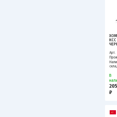
ХОМ
КСС
ЧЕРН
797
Арт.
Прои
Нали
скла
В
нал
205
₽