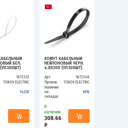
КАБЕЛЬНЫЙ
ХОМУТ КАБЕЛЬНЫЙ
ОВЫЙ БЕЛ.
НЕЙЛОНОВЫЙ ЧЕРН.
 (УП.100ШТ)
4.8Х300 (УП.100ШТ)
LECTRIC TKE-
TOKOV ELECTRIC TKE-
-150-W/100
HNS-4.8-300-B/100
1672332
Арт.
1672348
TOKOV ELECTRIC
Произв.
TOKOV ELECTRIC
Наличие
14228
на
6116
складах
В
и
наличии
308.66
₽