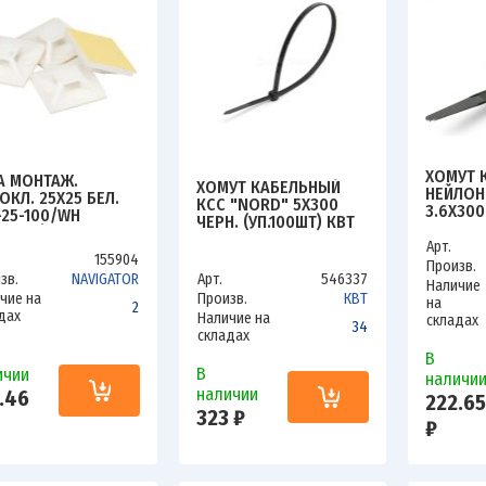
ХОМУТ 
А МОНТАЖ.
ХОМУТ КАБЕЛЬНЫЙ
НЕЙЛОН
ОКЛ. 25Х25 БЕЛ.
КСС "NORD" 5Х300
3.6Х300
-25-100/WH
ЧЕРН. (УП.100ШТ) КВТ
TOKOV E
.100ШТ) NAVIGATOR
79751
HNS-3.6
Арт.
0004710623
155904
Произв.
зв.
NAVIGATOR
Арт.
546337
Наличие
чие на
Произв.
КВТ
на
2
дах
Наличие на
складах
34
складах
В
В
ичии
наличи
наличии
.46
222.65
323 ₽
₽