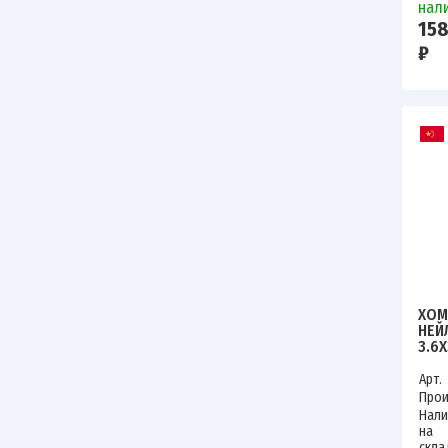
нал
158
₽
ХОМ
НЕЙ
3.6Х
TOK
HNS
Арт.
Прои
Нали
на
скла