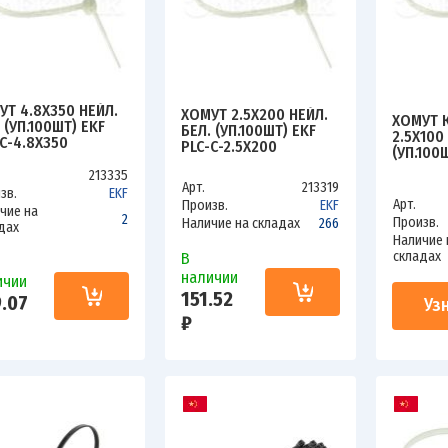
УТ 4.8Х350 НЕЙЛ.
ХОМУТ 2.5Х200 НЕЙЛ.
ХОМУТ 
 (УП.100ШТ) EKF
БЕЛ. (УП.100ШТ) EKF
2.5Х100
-C-4.8X350
PLC-C-2.5X200
(УП.100
2.5X100
213335
Арт.
213319
зв.
EKF
Арт.
Произв.
EKF
чие на
2
Произв.
Наличие на складах
266
дах
Наличие 
складах
В
наличии
ичии
151.52
.07
Уз
₽