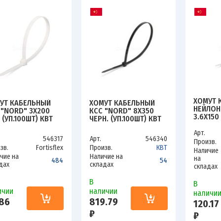
ХОМУТ 
УТ КАБЕЛЬНЫЙ
ХОМУТ КАБЕЛЬНЫЙ
НЕЙЛОН
 "NORD" 3Х200
КСС "NORD" 8Х350
3.6Х150
 (УП.100ШТ) КВТ
ЧЕРН. (УП.100ШТ) КВТ
TOKOV E
28
79754
HNS-3.6
Арт.
546317
Арт.
546340
Произв.
зв.
Fortisflex
Произв.
КВТ
Наличие
чие на
Наличие на
на
484
54
дах
складах
складах
В
В
ичии
наличии
наличи
86
819.79
120.17
₽
₽