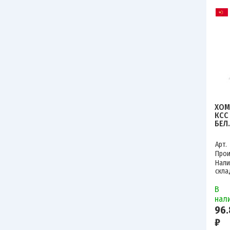
ХОМ
КСС
БЕЛ.
797
Арт.
Прои
Нали
скла
В
нал
96.
₽