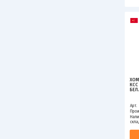
ХОМ
КСС
БЕЛ.
797
Арт.
Прои
Нали
скла