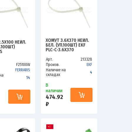
ХОМУТ 3.6Х370 НЕЙЛ.
.5Х100 НЕЙЛ.
БЕЛ. (УП.100ШТ) EKF
П.100ШТ)
PLC-C-3.6X370
S
Арт.
213328
F25100W
Произв.
EKF
FERRARIS
Наличие на
4
складах
на
14
В
наличии
и
474.92
₽