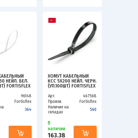
КАБЕЛЬНЫЙ
ХОМУТ КАБЕЛЬНЫЙ
50 НЕЙЛ. БЕЛ.
КСС 5Х200 НЕЙЛ. ЧЕРН.
ШТ) FORTISFLEX
(УП.100ШТ) FORTISFLEX
49415
96148
Арт.
467568
Fortisflex
Произв.
Fortisflex
на
Наличие на
364
560
складах
В
и
наличии
163.38