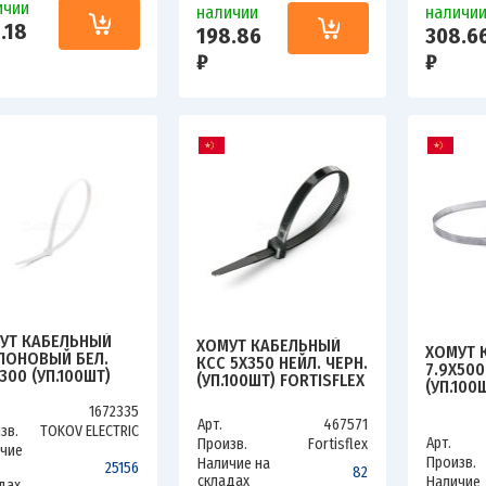
ичии
наличии
наличи
.18
198.86
308.6
₽
₽
УТ КАБЕЛЬНЫЙ
ХОМУТ КАБЕЛЬНЫЙ
ХОМУТ 
ЛОНОВЫЙ БЕЛ.
КСС 5Х350 НЕЙЛ. ЧЕРН.
7.9Х500
300 (УП.100ШТ)
(УП.100ШТ) FORTISFLEX
(УП.100
OV ELECTRIC TKE-
49418
ELECTRI
-3.6-300-W/100
1672335
7.9-500
Арт.
467571
зв.
TOKOV ELECTRIC
Арт.
Произв.
Fortisflex
чие
Произв.
Наличие на
25156
82
складах
Наличие
дах