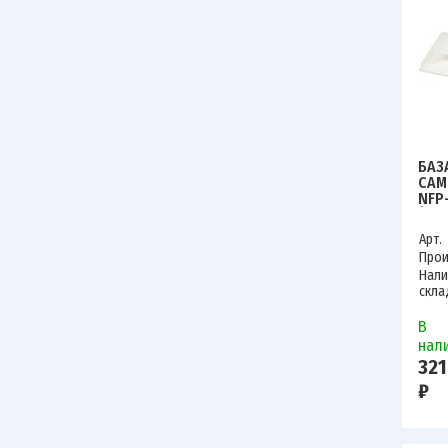
БАЗ
САМ
NFP
(УП
467
Арт.
Прои
Нали
скла
В
нал
321
₽