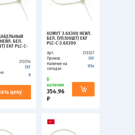
ХОМУТ 3.6Х300 НЕЙЛ.
КАБЕЛЬНЫЙ
БЕЛ. (УП.100ШТ) EKF
 НЕЙЛ. БЕЛ.
PLC-C-3.6X300
ШТ) EKF PLC-C-
Арт.
213327
Произв.
EKF
213314
Наличие на
1114
EKF
складах
на
0
В
наличии
354.96
нать цену
₽