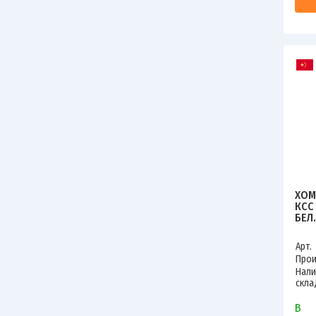
ХОМ
КСС
БЕЛ.
797
Арт.
Прои
Нали
скла
В