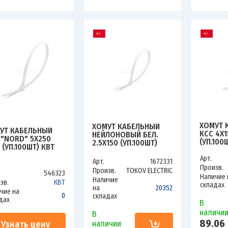
ХОМУТ 
ХОМУТ КАБЕЛЬНЫЙ
УТ КАБЕЛЬНЫЙ
КСС 4Х1
НЕЙЛОНОВЫЙ БЕЛ.
 "NORD" 5Х250
(УП.100
2.5Х150 (УП.100ШТ)
 (УП.100ШТ) КВТ
49395
TOKOV ELECTRIC TKE-
34
HNS-2.5-150-W/100
Арт.
Арт.
1672331
Произв.
Произв.
TOKOV ELECTRIC
546323
Наличие 
Наличие
зв.
КВТ
складах
на
20352
чие на
0
складах
дах
В
наличи
В
89.06
Узнать цену
наличии