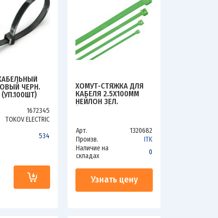
КАБЕЛЬНЫЙ
ХОМУТ-СТЯЖКА ДЛЯ
ОВЫЙ ЧЕРН.
КАБЕЛЯ 2.5Х100ММ
 (УП.100ШТ)
НЕЙЛОН ЗЕЛ.
LECTRIC TKE-
(УП.100ШТ) ITK HKG-
-300-B/100
1672345
W25-L100
TOKOV ELECTRIC
Арт.
1320682
534
Произв.
ITK
Наличие на
0
складах
и
Узнать цену