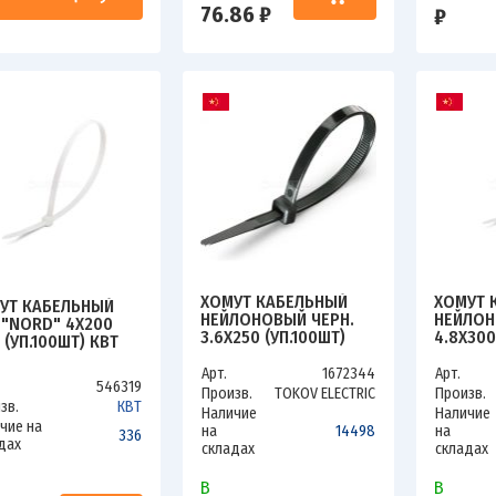
76.86 ₽
₽
ХОМУТ КАБЕЛЬНЫЙ
ХОМУТ 
УТ КАБЕЛЬНЫЙ
НЕЙЛОНОВЫЙ ЧЕРН.
НЕЙЛОН
 "NORD" 4Х200
3.6Х250 (УП.100ШТ)
4.8Х300
 (УП.100ШТ) КВТ
TOKOV ELECTRIC TKE-
TOKOV E
30
HNS-3.6-250-B/100
HNS-4.8
Арт.
1672344
Арт.
546319
Произв.
TOKOV ELECTRIC
Произв.
зв.
КВТ
Наличие
Наличие
чие на
на
14498
на
336
дах
складах
складах
В
В