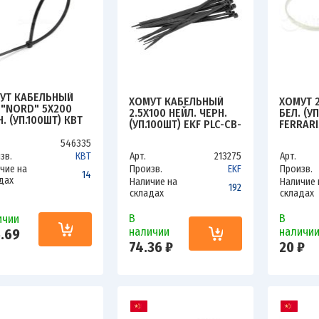
УТ КАБЕЛЬНЫЙ
ХОМУТ КАБЕЛЬНЫЙ
ХОМУТ 2
 "NORD" 5Х200
2.5Х100 НЕЙЛ. ЧЕРН.
БЕЛ. (У
. (УП.100ШТ) КВТ
(УП.100ШТ) EKF PLC-CB-
FERRARI
49
2.5X100
546335
зв.
КВТ
Арт.
213275
Арт.
чие на
Произв.
EKF
Произв.
14
дах
Наличие на
Наличие 
192
складах
складах
В
В
ичии
наличии
наличи
.69
74.36 ₽
20 ₽