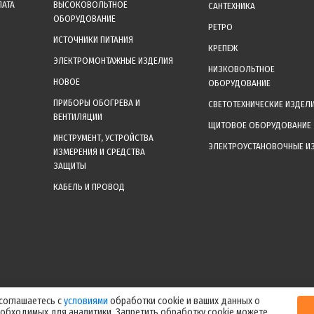
ЛАТА
ВЫСОКОВОЛЬТНОЕ
САНТЕХНИКА
ОБОРУДОВАНИЕ
РЕТРО
ИСТОЧНИКИ ПИТАНИЯ
КРЕПЕЖ
ЭЛЕКТРОМОНТАЖНЫЕ ИЗДЕЛИЯ
НИЗКОВОЛЬТНОЕ
НОВОЕ
ОБОРУДОВАНИЕ
ПРИБОРЫ ОБОГРЕВА И
СВЕТОТЕХНИЧЕСКИЕ ИЗДЕЛ
ВЕНТИЛЯЦИИ
ЩИТОВОЕ ОБОРУДОВАНИЕ
ИНСТРУМЕНТ, УСТРОЙСТВА
ЭЛЕКТРОУСТАНОВОЧНЫЕ И
ИЗМЕРЕНИЯ И СРЕДСТВА
ЗАЩИТЫ
КАБЕЛЬ И ПРОВОД
уальные цены уточняйте у менеджера после оформления заказа! Спасибо за
 соглашаетесь с
условиями
обработки cookie и ваших данных о
еобходимых для аналитики. Запретить обработку cookie можете