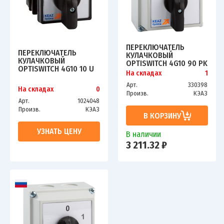
ПЕРЕКЛЮЧАТЕЛЬ
ПЕРЕКЛЮЧАТЕЛЬ
КУЛАЧКОВЫЙ
КУЛАЧКОВЫЙ
OPTISWITCH 4G10 90 PK
OPTISWITCH 4G10 10 U
R014 КЭАЗ 219857
На складах
1
R014 КЭАЗ 138249
Арт.
330398
На складах
0
Произв.
КЭАЗ
Арт.
1024048
Произв.
КЭАЗ
В КОРЗИНУ
УЗНАТЬ ЦЕНУ
В наличии
3 211.32 ₽