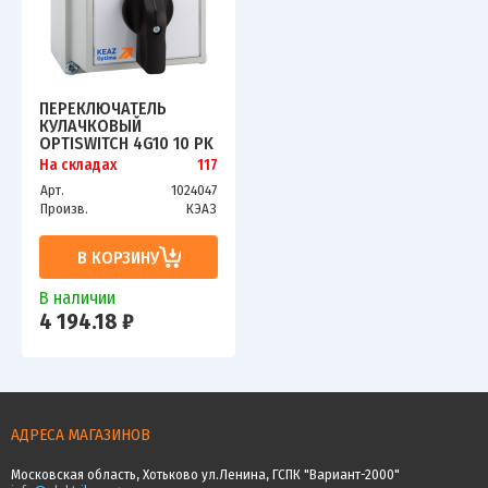
ПЕРЕКЛЮЧАТЕЛЬ
КУЛАЧКОВЫЙ
OPTISWITCH 4G10 10 PK
R014 КЭАЗ 138262
На складах
117
Арт.
1024047
Произв.
КЭАЗ
В КОРЗИНУ
В наличии
4 194.18 ₽
АДРЕСА МАГАЗИНОВ
Московская область, Хотьково ул.Ленина, ГСПК "Вариант-2000"