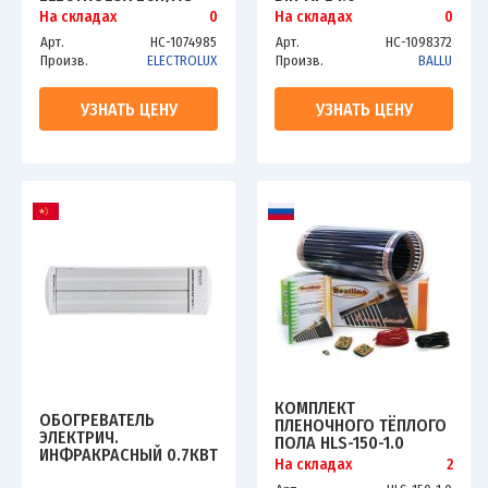
1000 MFR
На складах
0
На складах
0
Арт.
НС-1074985
Арт.
НС-1098372
Произв.
ELECTROLUX
Произв.
BALLU
УЗНАТЬ ЦЕНУ
УЗНАТЬ ЦЕНУ
КОМПЛЕКТ
ОБОГРЕВАТЕЛЬ
ПЛЕНОЧНОГО ТЁПЛОГО
ЭЛЕКТРИЧ.
ПОЛА HLS-150-1.0
ИНФРАКРАСНЫЙ 0.7КВТ
На складах
2
TIMBERK A1N 700 TCH