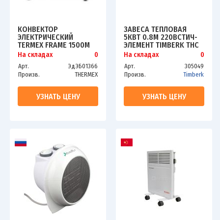
КОНВЕКТОР
ЗАВЕСА ТЕПЛОВАЯ
ЭЛЕКТРИЧЕСКИЙ
5КВТ 0.8М 220ВСТИЧ-
TERMEX FRAME 1500M
ЭЛЕМЕНТ TIMBERK THC
WS3 5M AERO II
На складах
0
На складах
0
Арт.
ЭдЭБ01366
Арт.
305049
Произв.
THERMEX
Произв.
Timberk
УЗНАТЬ ЦЕНУ
УЗНАТЬ ЦЕНУ