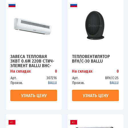
ЗАВЕСА ТЕПЛОВАЯ
ТЕПЛОВЕНТИЛЯТОР
3КВТ 0.6М 220В СТИЧ-
BFH/C-30 BALLU
ЭЛЕМЕНТ BALLU BHC-
3.000SB
На складах
0
На складах
0
Арт.
307216
Арт.
BFH/C-25
Произв.
BALLU
Произв.
BALLU
УЗНАТЬ ЦЕНУ
УЗНАТЬ ЦЕНУ