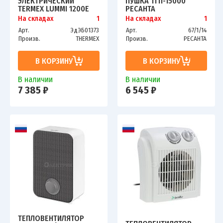
ЭЛЕКТРИЧЕСКИЙ
ПУШКА ТГП-15000
TERMEX LUMMI 1200E
РЕСАНТА
На складах
1
На складах
1
Арт.
ЭдЭБ01373
Арт.
67/1/14
Произв.
THERMEX
Произв.
РЕСАНТА
В КОРЗИНУ
В КОРЗИНУ
В наличии
В наличии
7 385 ₽
6 545 ₽
ТЕПЛОВЕНТИЛЯТОР