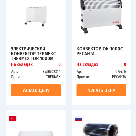
ЭЛЕКТРИЧЕСКИЙ
КОНВЕКТОР ОК-1000С
КОНВЕКТОР ТЕРМЕКС
РЕСАНТА
THERMEX TOR 1000M
ЭДЭБ02314
На складах
0
На складах
0
Арт.
ЭдЭБ02314
Арт.
67/4/6
Произв.
THERMEX
Произв.
РЕСАНТА
УЗНАТЬ ЦЕНУ
УЗНАТЬ ЦЕНУ