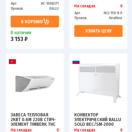
Арт.
НС-1098371
На складах
0
Произв.
BALLU
Арт.
HLS-150-8.0
Произв.
Heatline
В КОРЗИНУ
УЗНАТЬ ЦЕНУ
В наличии
3 153 ₽
ЗАВЕСА ТЕПЛОВАЯ
КОНВЕКТОР
2КВТ 0.6М 220В СТИЧ-
ЭЛЕКТРИЧЕСКИЙ BALLU
ЭЛЕМЕНТ TIMBERK THC
SOLO BEC/SM-2000
WS3 2M AERO II
На складах
0
На складах
0