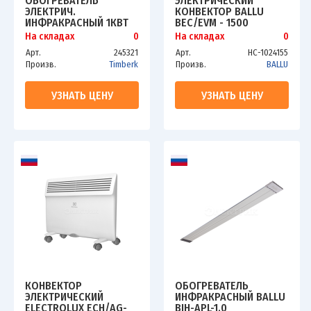
ОБОГРЕВАТЕЛЬ
ЭЛЕКТРИЧЕСКИЙ
ЭЛЕКТРИЧ.
КОНВЕКТОР BALLU
ИНФРАКРАСНЫЙ 1КВТ
BEC/EVM - 1500
TIMBERK A1N 1000 TCH
На складах
0
На складах
0
A1N 1000
Арт.
245321
Арт.
НС-1024155
Произв.
Timberk
Произв.
BALLU
УЗНАТЬ ЦЕНУ
УЗНАТЬ ЦЕНУ
КОНВЕКТОР
ОБОГРЕВАТЕЛЬ
ЭЛЕКТРИЧЕСКИЙ
ИНФРАКРАСНЫЙ BALLU
ELECTROLUX ECH/AG-
BIH-APL-1.0