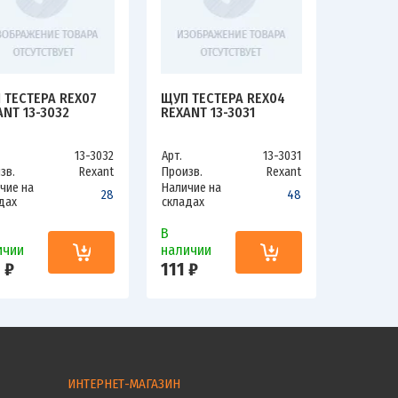
 ТЕСТЕРА REX07
ЩУП ТЕСТЕРА REX04
ANT 13-3032
REXANT 13-3031
13-3032
Арт.
13-3031
зв.
Rexant
Произв.
Rexant
чие на
Наличие на
28
48
дах
складах
В
ичии
наличии
 ₽
111 ₽
ИНТЕРНЕТ-МАГАЗИН