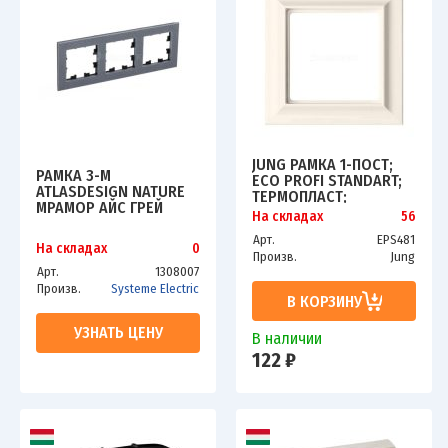
JUNG РАМКА 1-ПОСТ;
РАМКА 3-М
ECO PROFI STANDART;
ATLASDESIGN NATURE
ТЕРМОПЛАСТ;
МРАМОР АЙС ГРЕЙ
СЛОНОВАЯ КОСТЬ
На складах
56
SCHE ATN343203
Арт.
EPS481
На складах
0
Произв.
Jung
Арт.
1308007
Произв.
Systeme Electric
В КОРЗИНУ
УЗНАТЬ ЦЕНУ
В наличии
122 ₽