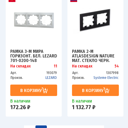
РАМКА 3-М МИРА
РАМКА 2-М
ГОРИЗОНТ. БЕЛ. LEZARD
ATLASDESIGN NATURE
701-0200-148
МАТ. СТЕКЛО ЧЕРН.
SCHE ATN331002
На складах
11
На складах
54
Арт.
193079
Арт.
1307998
Произв.
LEZARD
Произв.
Systeme Electric
В КОРЗИНУ
В КОРЗИНУ
В наличии
В наличии
172.26 ₽
1 132.77 ₽