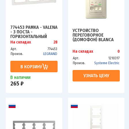
774453 РАМКА - VALENA
УСТРОЙСТВО
- 3 ПОСТА -
ПЕРЕГОВОРНОЕ
ГОРИЗОНТАЛЬНЫЙ
(ДОМОФОН) BLANCA
МОНТАЖ - БЕЛЫЙ
На складах
28
НАСТЕН. МОНТАЖ 4.5В
МОЛОЧ. SCHE
Арт.
774453
На складах
0
BLNDA000012
Произв.
LEGRAND
Арт.
1210317
Произв.
Systeme Electric
В КОРЗИНУ
УЗНАТЬ ЦЕНУ
В наличии
265 ₽