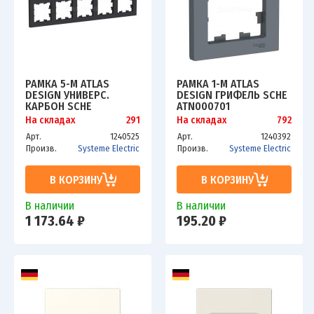
РАМКА 5-М ATLAS
РАМКА 1-М ATLAS
DESIGN УНИВЕРС.
DESIGN ГРИФЕЛЬ SCHE
КАРБОН SCHE
ATN000701
ATN001005
На складах
291
На складах
792
Арт.
1240525
Арт.
1240392
Произв.
Systeme Electric
Произв.
Systeme Electric
В КОРЗИНУ
В КОРЗИНУ
В наличии
В наличии
1 173.64 ₽
195.20 ₽