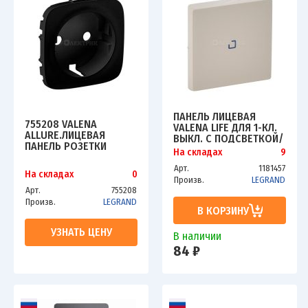
ПАНЕЛЬ ЛИЦЕВАЯ
755208 VALENA
VALENA LIFE ДЛЯ 1-КЛ.
ALLURE.ЛИЦЕВАЯ
ВЫКЛ. С ПОДСВЕТКОЙ/
ПАНЕЛЬ РОЗЕТКИ
ИНДИКАЦИЕЙ СЛ.
На складах
9
2К+З.АНТРАЦИТ
КОСТЬ LEG 755101
Арт.
1181457
На складах
0
Произв.
LEGRAND
Арт.
755208
Произв.
LEGRAND
В КОРЗИНУ
УЗНАТЬ ЦЕНУ
В наличии
84 ₽