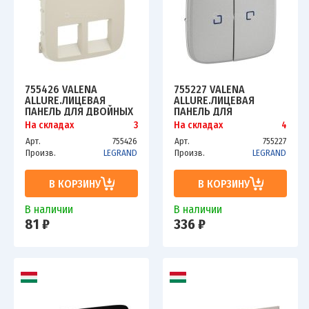
755426 VALENA
755227 VALENA
ALLURE.ЛИЦЕВАЯ
ALLURE.ЛИЦЕВАЯ
ПАНЕЛЬ ДЛЯ ДВОЙНЫХ
ПАНЕЛЬ ДЛЯ
ТЕЛЕФОННЫХ/
ВЫКЛЮЧАТЕЛЯ
На складах
3
На складах
4
ИНФОРМАЦИОННЫХ
ДВУХКЛАВИШНОГО С
Арт.
755426
Арт.
755227
РОЗЕТОК.СЛОНОВАЯ
ПОДСВЕТКОЙ.АЛЮМИНИЙ
Произв.
LEGRAND
Произв.
LEGRAND
КОСТЬ
В КОРЗИНУ
В КОРЗИНУ
В наличии
В наличии
81 ₽
336 ₽