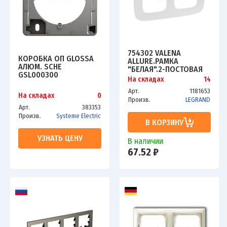
754302 VALENA
КОРОБКА ОП GLOSSA
ALLURE.РАМКА
АЛЮМ. SCHE
"БЕЛАЯ".2-ПОСТОВАЯ
GSL000300
УНИВЕРСАЛЬНАЯ
На складах
14
Арт.
1181653
На складах
0
Произв.
LEGRAND
Арт.
383353
Произв.
Systeme Electric
В КОРЗИНУ
УЗНАТЬ ЦЕНУ
В наличии
67.52 ₽