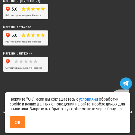
Магазин Сергиев Посад
Магазин Хотьково
Магазин Сантехник
Нажмите “ОК”, если вы соглашаетесь с
условиями
обработки
cookie и ваших данных о поведении на сайте, необходимых для
Цены на сайте не являются офертой! Актуальные цены уточняйте у
аналитики. Запретить обработку cookie можете через браузер
менеджера после оформления заказа! Спасибо за понимание! Команда
магазина "Электрик"
ОК
ИП Ерепилов Дмитрий Юрьевич / ИНН 504216004070