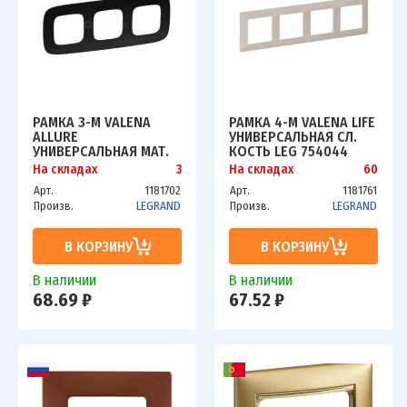
РАМКА 3-М VALENA
РАМКА 4-М VALENA LIFE
ALLURE
УНИВЕРСАЛЬНАЯ СЛ.
УНИВЕРСАЛЬНАЯ МАТ.
КОСТЬ LEG 754044
ЧЕРН. LEG 754403
На складах
3
На складах
60
Арт.
1181702
Арт.
1181761
Произв.
LEGRAND
Произв.
LEGRAND
В КОРЗИНУ
В КОРЗИНУ
В наличии
В наличии
68.69 ₽
67.52 ₽