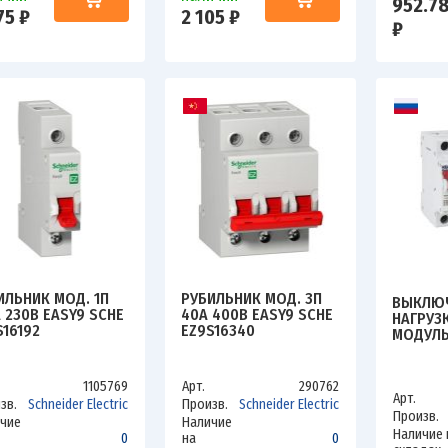
952.7
75 ₽
2 105 ₽
₽
ИЛЬНИК МОД. 1П
РУБИЛЬНИК МОД. 3П
ВЫКЛЮ
А 230В EASY9 SCHE
40А 400В EASY9 SCHE
НАГРУЗ
S16192
EZ9S16340
МОДУЛЬ
OPTIDIN
КЭАЗ 10
1105769
Арт.
290762
Арт.
зв.
Schneider Electric
Произв.
Schneider Electric
Произв.
чие
Наличие
Наличие 
0
на
0