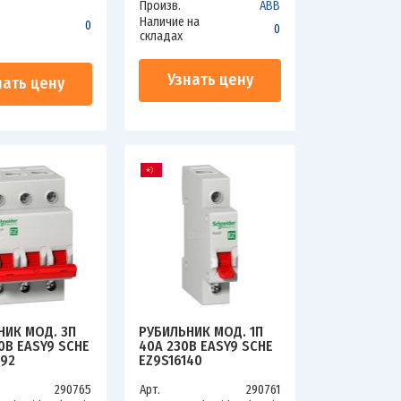
Произв.
ABB
Наличие на
0
0
складах
Узнать цену
нать цену
НИК МОД. 3П
РУБИЛЬНИК МОД. 1П
0В EASY9 SCHE
40А 230В EASY9 SCHE
392
EZ9S16140
290765
Арт.
290761