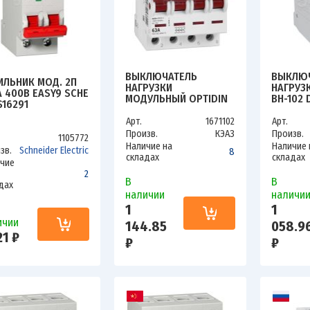
ВЫКЛЮЧАТЕЛЬ
ВЫКЛЮ
ИЛЬНИК МОД. 2П
НАГРУЗКИ
НАГРУЗК
А 400В EASY9 SCHE
МОДУЛЬНЫЙ OPTIDIN
ВН-102 
S16291
BM63PL-463-УХЛ3
17011DE
(ВМ63PL) КЭАЗ 328176
Арт.
1671102
Арт.
Произв.
КЭАЗ
Произв.
1105772
Наличие на
Наличие 
зв.
Schneider Electric
8
складах
складах
чие
2
В
В
дах
наличии
наличи
1
1
ичии
144.85
058.9
21 ₽
₽
₽