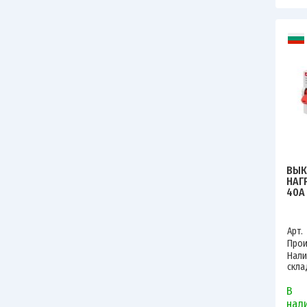
ВЫК
НАГ
40А
ABB
2CD
Арт.
Прои
Нали
скла
В
нал