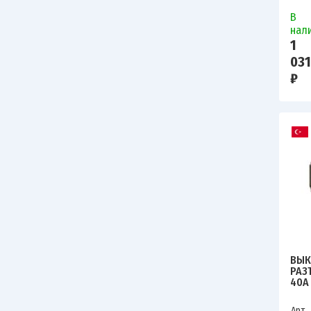
В
нал
1
031
₽
ВЫК
РАЗ
40А 
Арт.