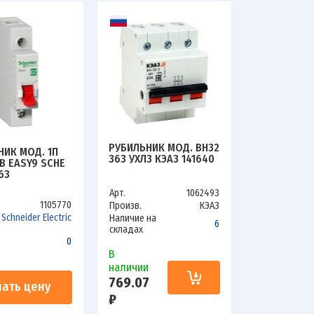
РУБИЛЬНИК МОД. ВН32
НИК МОД. 1П
363 УХЛ3 КЭАЗ 141640
В EASY9 SCHE
63
Арт.
1062493
1105770
Произв.
КЭАЗ
Schneider Electric
Наличие на
6
складах
0
В
наличии
769.07
нать цену
₽