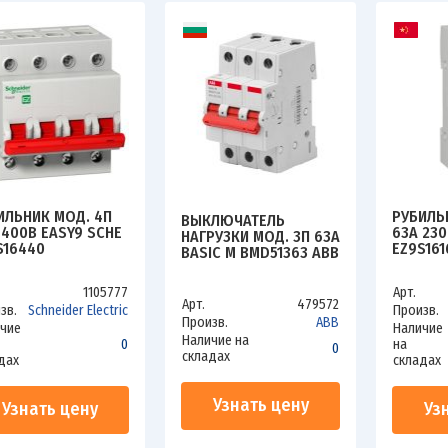
ИЛЬНИК МОД. 4П
РУБИЛЬ
ВЫКЛЮЧАТЕЛЬ
 400В EASY9 SCHE
63А 230
НАГРУЗКИ МОД. 3П 63А
S16440
EZ9S161
BASIC M BMD51363 ABB
2CDD643051R0063
1105777
Арт.
Арт.
479572
зв.
Schneider Electric
Произв.
Произв.
ABB
чие
Наличие
Наличие на
0
на
0
складах
дах
складах
Узнать цену
Узнать цену
Уз