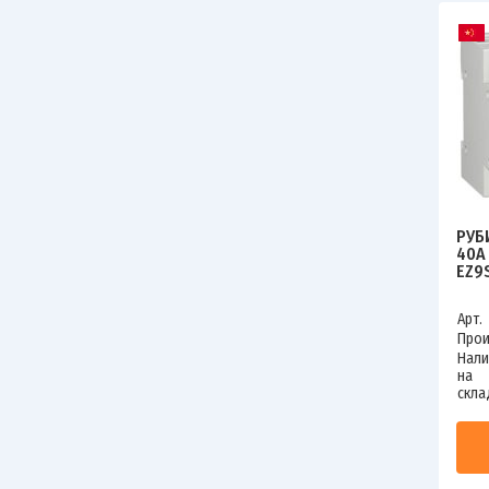
РУБ
40А
EZ9
Арт.
Прои
Нали
на
скла