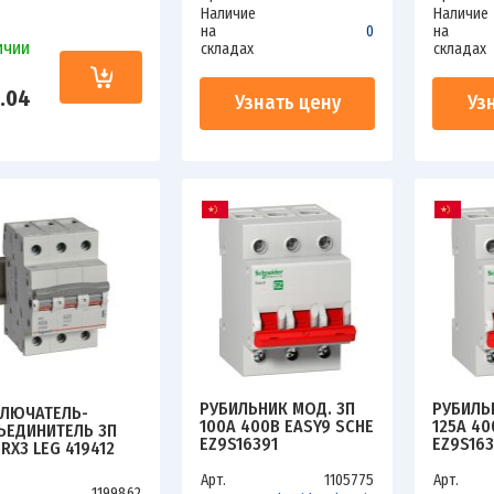
Наличие
Наличие
на
0
на
ичии
складах
складах
.04
Узнать цену
Уз
РУБИЛЬНИК МОД. 3П
РУБИЛЬ
ЛЮЧАТЕЛЬ-
100А 400В EASY9 SCHE
125А 40
ЪЕДИНИТЕЛЬ 3П
EZ9S16391
EZ9S16
RX3 LEG 419412
Арт.
1105775
Арт.
1199862