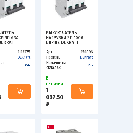
ЧАТЕЛЬ
ВЫКЛЮЧАТЕЛЬ
И 3П 63А
НАГРУЗКИ 3П 100А
DEKRAFT
ВН-102 DEKRAFT
K
17012DEK
1113275
Арт.
150896
DEKraft
Произв.
DEKraft
на
Наличие на
354
68
складах
В
и
наличии
1
6
067.50
₽