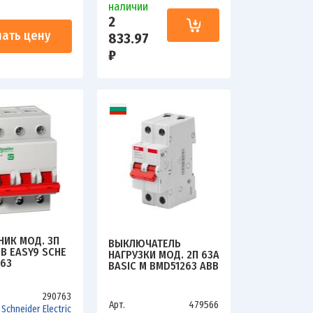
наличии
2
нать цену
833.97
₽
НИК МОД. 3П
ВЫКЛЮЧАТЕЛЬ
В EASY9 SCHE
НАГРУЗКИ МОД. 2П 63А
363
BASIC M BMD51263 ABB
2CDD642051R0063
290763
Арт.
479566
Schneider Electric