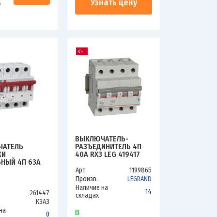
8
Узнать цену
ВЫКЛЮЧАТЕЛЬ-
ЧАТЕЛЬ
РАЗЪЕДИНИТЕЛЬ 4П
КИ
40А RX3 LEG 419417
НЫЙ 4П 63А
 BM63Р УХЛ3
Арт.
1199865
3898
Произв.
LEGRAND
Наличие на
14
261447
складах
КЭАЗ
на
В
0