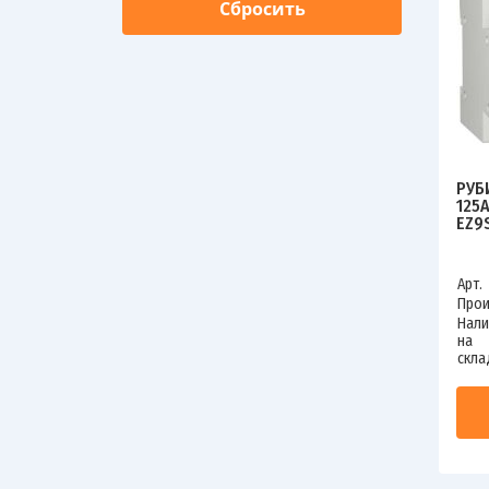
РУБ
125
EZ9
Арт.
Прои
Нали
на
скла