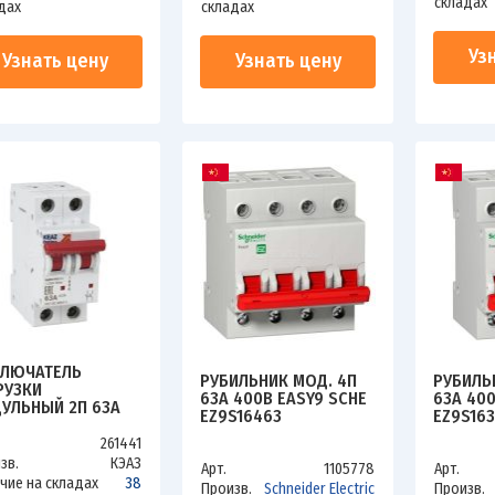
складах
дах
складах
Уз
Узнать цену
Узнать цену
ЛЮЧАТЕЛЬ
РУБИЛЬНИК МОД. 4П
РУБИЛЬ
РУЗКИ
63А 400В EASY9 SCHE
63А 400
УЛЬНЫЙ 2П 63А
EZ9S16463
EZ9S16
IDIN BM63Р УХЛ3
З 103894
261441
зв.
КЭАЗ
Арт.
1105778
Арт.
чие на складах
38
Произв.
Schneider Electric
Произв.