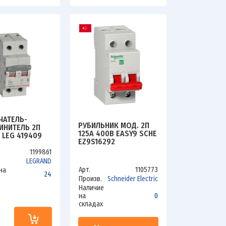
АТЕЛЬ-
РУБИЛЬНИК МОД. 2П
ИНИТЕЛЬ 2П
125А 400В EASY9 SCHE
 LEG 419409
EZ9S16292
1199861
LEGRAND
Арт.
1105773
на
24
Произв.
Schneider Electric
Наличие
на
0
складах
и