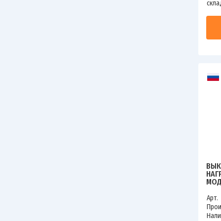
скла
ВЫК
НАГ
МОД
OPT
КЭА
Арт.
Прои
Нали