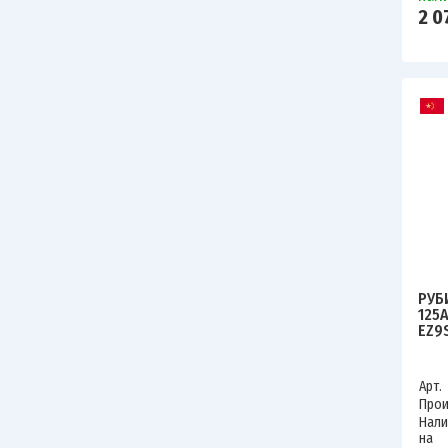
2 0
РУБ
125
EZ9
Арт.
Прои
Нали
на