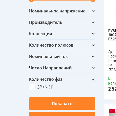
Номинальное напряжение
Производитель
РУБ
Коллекция
100
EZ9
Количество полюсов
Арт.
Номинальный ток
Прои
Нали
на
Число Направлений
скла
В
Количество фаз
нал
3P+N (
1
)
2 5