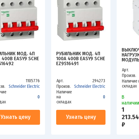
ВЫКЛЮ
ИЛЬНИК МОД. 4П
РУБИЛЬНИК МОД. 4П
НАГРУЗ
А 400В EASY9 SCHE
100А 400В EASY9 SCHE
МОДУЛЬ
S16492
EZ9S16491
OPTIDIN
КЭАЗ 10
Арт.
Произв.
1105776
Арт.
294273
Наличие 
складах
зв.
Schneider Electric
Произв.
Schneider Electric
чие
Наличие
В
0
на
0
дах
складах
наличи
1
213.54
Узнать цену
Узнать цену
₽