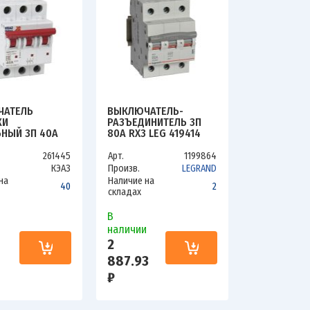
ЧАТЕЛЬ
ВЫКЛЮЧАТЕЛЬ-
КИ
РАЗЪЕДИНИТЕЛЬ 3П
НЫЙ 3П 40А
80А RX3 LEG 419414
 BM63Р УХЛ3
3895
261445
Арт.
1199864
КЭАЗ
Произв.
LEGRAND
на
Наличие на
40
2
складах
В
и
наличии
2
887.93
₽