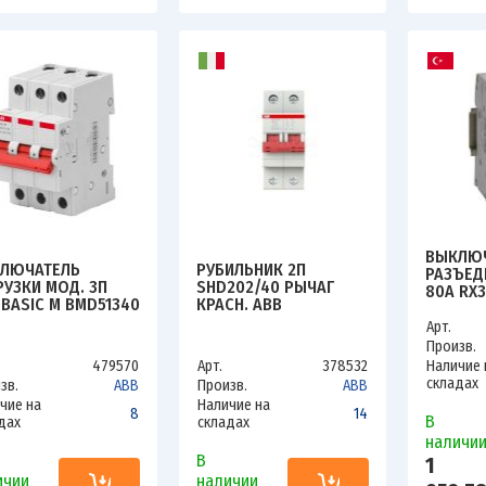
ВЫКЛЮЧ
ЛЮЧАТЕЛЬ
РУБИЛЬНИК 2П
РАЗЪЕД
РУЗКИ МОД. 3П
SHD202/40 РЫЧАГ
80А RX3
 BASIC M BMD51340
КРАСН. ABB
2CDD272111R0040
Арт.
D643051R0040
Произв.
479570
Арт.
378532
Наличие 
складах
зв.
ABB
Произв.
ABB
чие на
Наличие на
8
14
В
дах
складах
наличи
В
1
ичии
наличии