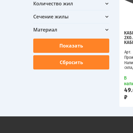
Количество жил
Сечение жилы
Материал
КАБ
2Х0.
КАБ
602
Арт.
Прои
Нали
скла
В
нал
49.
₽