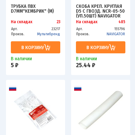
ТРУБКА ПВХ
СКОБА КРЕП. КРУГЛАЯ
D7ММ"КЕМБРИК" (М)
D5 С ГВОЗД. NCR-05-50
(УП.50ШТ) NAVIGATOR
71066
На складах
23
На складах
485
Арт.
23217
Арт.
155796
Произв.
Мультибренд
Произв.
NAVIGATOR
В КОРЗИНУ
В КОРЗИНУ
В наличии
В наличии
5 ₽
25.44 ₽