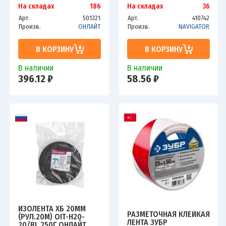
61952
NAVIGATOR 19559
На складах
186
На складах
36
Арт.
501321
Арт.
410742
Произв.
ОНЛАЙТ
Произв.
NAVIGATOR
В КОРЗИНУ
В КОРЗИНУ
В наличии
В наличии
396.12 ₽
58.56 ₽
ИЗОЛЕНТА ХБ 20ММ
РАЗМЕТОЧНАЯ КЛЕЙКАЯ
(РУЛ.20М) OIT-H20-
ЛЕНТА ЗУБР
20/BL 250Г ОНЛАЙТ