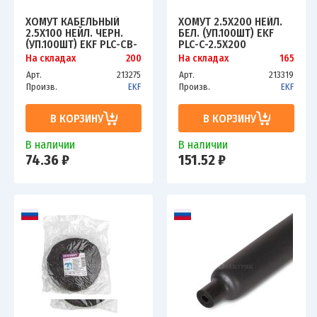
ХОМУТ КАБЕЛЬНЫЙ
ХОМУТ 2.5Х200 НЕЙЛ.
2.5Х100 НЕЙЛ. ЧЕРН.
БЕЛ. (УП.100ШТ) EKF
(УП.100ШТ) EKF PLC-CB-
PLC-C-2.5X200
2.5X100
На складах
200
На складах
165
Арт.
213275
Арт.
213319
Произв.
EKF
Произв.
EKF
В КОРЗИНУ
В КОРЗИНУ
В наличии
В наличии
74.36 ₽
151.52 ₽