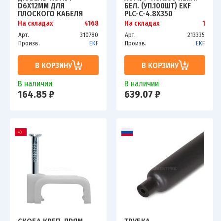
D6Х12ММ ДЛЯ
БЕЛ. (УП.100ШТ) EKF
ПЛОСКОГО КАБЕЛЯ
PLC-C-4.8X350
ПОЛИПРОПИЛЕН ЧЕРН.
На складах
4168
На складах
1
(УП.50ШТ) EKF PLC-CD-
Арт.
310780
Арт.
213335
6X12B
Произв.
EKF
Произв.
EKF
В КОРЗИНУ
В КОРЗИНУ
В наличии
В наличии
164.85 ₽
639.07 ₽