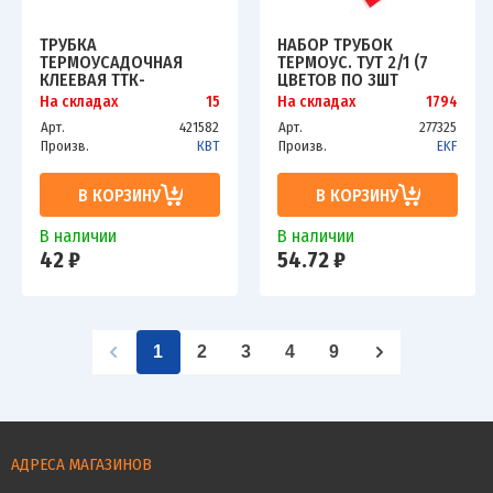
ТРУБКА
НАБОР ТРУБОК
ТЕРМОУСАДОЧНАЯ
ТЕРМОУС. ТУТ 2/1 (7
КЛЕЕВАЯ ТТК-
ЦВЕТОВ ПО 3ШТ
(3:1)-4.8/1.6 ПРОЗР. 1М
100ММ) EKF TUT-N-2
На складах
15
На складах
1794
КВТ 59682
Арт.
421582
Арт.
277325
Произв.
КВТ
Произв.
EKF
В КОРЗИНУ
В КОРЗИНУ
В наличии
В наличии
42 ₽
54.72 ₽
1
2
3
4
9
АДРЕСА МАГАЗИНОВ