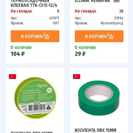
ТЕРМОУСАДОЧНАЯ
D25ММ"КЕМБРИК" (М)
КЛЕЕВАЯ ТТК-(3:1)-12/4
ПРОЗР. 1М КВТ 59686
На складах
6
На складах
26
Арт.
421571
Арт.
31594
Произв.
КВТ
Произв.
Мультибренд
В КОРЗИНУ
В КОРЗИНУ
В наличии
В наличии
104 ₽
29 ₽
ИЗОЛЕНТА ПВХ 15ММ