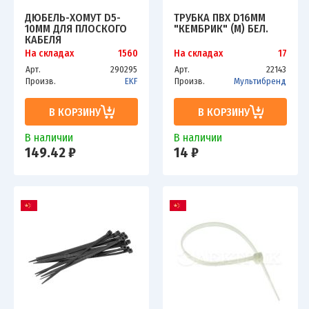
ДЮБЕЛЬ-ХОМУТ D5-
ТРУБКА ПВХ D16ММ
10ММ ДЛЯ ПЛОСКОГО
"КЕМБРИК" (М) БЕЛ.
КАБЕЛЯ
ПОЛИПРОПИЛЕН БЕЛ.
На складах
1560
На складах
17
(УП.50ШТ) EKF PLC-CD-
Арт.
290295
Арт.
22143
5X10W
Произв.
EKF
Произв.
Мультибренд
В КОРЗИНУ
В КОРЗИНУ
В наличии
В наличии
149.42 ₽
14 ₽