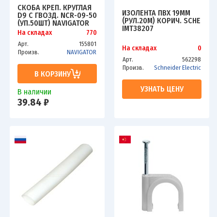
СКОБА КРЕП. КРУГЛАЯ
ИЗОЛЕНТА ПВХ 19ММ
D9 С ГВОЗД. NCR-09-50
(РУЛ.20М) КОРИЧ. SCHE
(УП.50ШТ) NAVIGATOR
IMT38207
4670004710708
На складах
770
Арт.
155801
На складах
0
Произв.
NAVIGATOR
Арт.
562298
Произв.
Schneider Electric
В КОРЗИНУ
УЗНАТЬ ЦЕНУ
В наличии
39.84 ₽