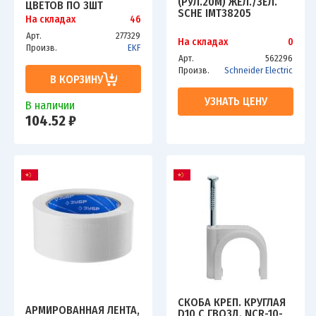
(РУЛ.20М) ЖЕЛ./ЗЕЛ.
ЦВЕТОВ ПО 3ШТ
SCHE IMT38205
100ММ) EKF TUT-N-10
На складах
46
Арт.
277329
На складах
0
Произв.
EKF
Арт.
562296
Произв.
Schneider Electric
В КОРЗИНУ
УЗНАТЬ ЦЕНУ
В наличии
104.52 ₽
СКОБА КРЕП. КРУГЛАЯ
АРМИРОВАННАЯ ЛЕНТА,
D10 С ГВОЗД. NCR-10-