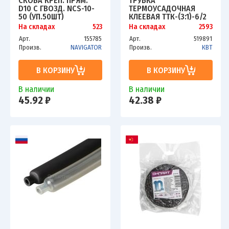
СКОБА КРЕП. ПРЯМ.
ТРУБКА
D10 С ГВОЗД. NCS-10-
ТЕРМОУСАДОЧНАЯ
50 (УП.50ШТ)
КЛЕЕВАЯ ТТК-(3:1)-6/2
NAVIGATOR
ЧЕРН. 1М КВТ 59695
На складах
523
На складах
2593
4670004710852
Арт.
155785
Арт.
519891
Произв.
NAVIGATOR
Произв.
КВТ
В КОРЗИНУ
В КОРЗИНУ
В наличии
В наличии
45.92 ₽
42.38 ₽