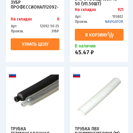
ЗУБР
50 (УП.50ШТ)
ПРОФЕССИОНАЛ12092-
NAVIGATOR
На складах
921
50-25,
4670004710715
УНИВЕРСАЛЬНАЯ,
Арт.
155802
На складах
0
ВЛАГОСТОЙКАЯ, 48ММ
Произв.
NAVIGATOR
Х25М, БЕЛАЯ
Арт.
12092-50-25
Произв.
ЗУБР
В КОРЗИНУ
УЗНАТЬ ЦЕНУ
В наличии
45.47 ₽
ТРУБКА
ТРУБКА ПВХ