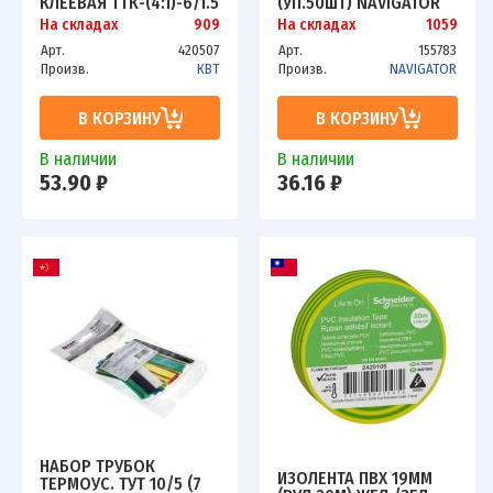
КЛЕЕВАЯ ТТК-(4:1)-6/1.5
(УП.50ШТ) NAVIGATOR
ЧЕРН. 1М КВТ 59673
4670004710838
На складах
909
На складах
1059
Арт.
420507
Арт.
155783
Произв.
КВТ
Произв.
NAVIGATOR
В КОРЗИНУ
В КОРЗИНУ
В наличии
В наличии
53.90 ₽
36.16 ₽
НАБОР ТРУБОК
ИЗОЛЕНТА ПВХ 19ММ
ТЕРМОУС. ТУТ 10/5 (7