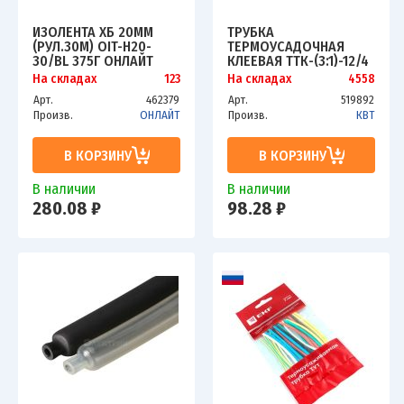
ИЗОЛЕНТА ХБ 20ММ
ТРУБКА
(РУЛ.30М) OIT-H20-
ТЕРМОУСАДОЧНАЯ
30/BL 375Г ОНЛАЙТ
КЛЕЕВАЯ ТТК-(3:1)-12/4
61162
ЧЕРН. 1М КВТ 59697
На складах
123
На складах
4558
Арт.
462379
Арт.
519892
Произв.
ОНЛАЙТ
Произв.
КВТ
В КОРЗИНУ
В КОРЗИНУ
В наличии
В наличии
280.08 ₽
98.28 ₽