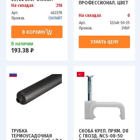
ПРОФЕССИОНАЛ, ЦВЕТ
61154
На складах
316
КРАСНО-БЕЛЫЙ, 50ММ
Х 25М 12248-50-25
Арт.
462378
На складах
0
Произв.
ОНЛАЙТ
Арт.
12248-50-25
Произв.
ЗУБР
В КОРЗИНУ
УЗНАТЬ ЦЕНУ
В наличии
193.38 ₽
ТРУБКА
СКОБА КРЕП. ПРЯМ. D8
ТЕРМОУСАДОЧНАЯ
С ГВОЗД. NCS-08-50