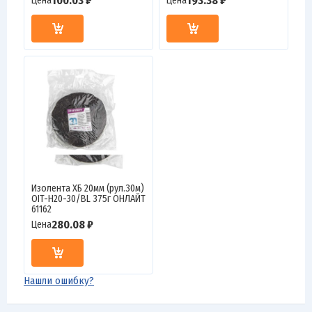
100.03 ₽
193.38 ₽
Цена
Цена
Изолента ХБ 20мм (рул.30м)
OIT-H20-30/BL 375г ОНЛАЙТ
61162
280.08 ₽
Цена
Нашли ошибку?