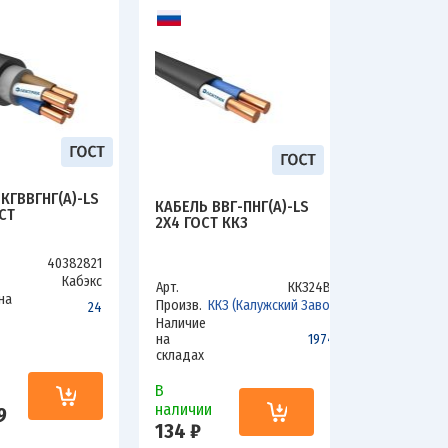
КГВВГНГ(А)-LS
КАБЕЛЬ ВВГ-ПНГ(А)-LS
СТ
2Х4 ГОСТ ККЗ
40382821
Кабэкс
Арт.
ККЗ24ВLS
на
Произв.
ККЗ (Калужский Завод)
24
Наличие
на
1974.2
складах
и
В
наличии
9
134 ₽