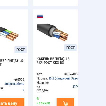
КАБЕЛЬ ВВГНГ(А)-LS
ВВГ-ПНГ(А)-LS
4Х4 ГОСТ ККЗ БЗ
Т
Арт.
ККЗ44ВLSбз
Произв.
ККЗ (Калужский Завод)
462556
Наличие
Энергокабель
на
2174.8
на
0
складах
В
нать цену
наличии