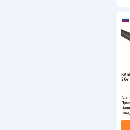
КАБ
2Х4
Арт.
Прои
Нали
скла