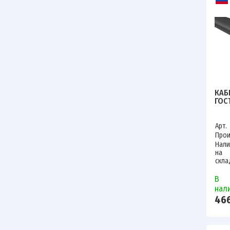
КАБ
ГОС
Арт.
Прои
Нали
на
скла
В
нал
466