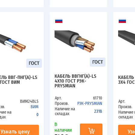
КАБЕЛЬ ВВГНГ(А)-LS
ЕЛЬ ВВГ-ПНГ(А)-LS
КАБЕЛЬ 
4Х10 ГОСТ РЭК-
 ГОСТ ВИМ
3Х4 ГОС
PRYSMIAN
Арт.
61710
ВИМ24ВLS
Арт.
Произв.
РЭК-PRYSMIAN
зв.
ВИМ
Произв.
Наличие на
2318
чие на
Наличие 
складах
0
дах
складах
В
наличии
Узнать цену
Уз