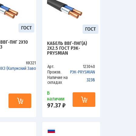
ВВГ-ПНГ 2Х10
КАБЕЛЬ ВВГ-ПНГ(А)
З
2Х2.5 ГОСТ РЭК-
PRYSMIAN
ККЗ210В
Арт.
123040
ККЗ (Калужский Завод)
Произв.
РЭК-PRYSMIAN
Наличие на
0
3238
складах
В
наличии
и
97.37 ₽