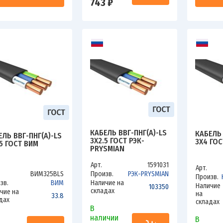
743 ₽
КАБЕЛЬ ВВГ-ПНГ(А)-LS
КАБЕЛЬ 
ЕЛЬ ВВГ-ПНГ(А)-LS
3Х2.5 ГОСТ РЭК-
3Х4 ГОС
.5 ГОСТ ВИМ
PRYSMIAN
Арт.
1591031
Арт.
ВИМ325ВLS
Произв.
РЭК-PRYSMIAN
Произв.
зв.
ВИМ
Наличие на
Наличие
103350
складах
чие на
на
33.8
дах
складах
В
наличии
В