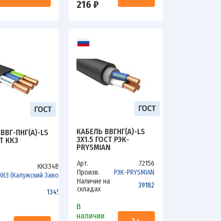
216 ₽
КАБЕЛЬ ВВГНГ(А)-LS
ВВГ-ПНГ(А)-LS
3Х1.5 ГОСТ РЭК-
Т ККЗ
PRYSMIAN
Арт.
72156
ККЗ34ВLS
Произв.
РЭК-PRYSMIAN
ККЗ (Калужский Завод)
Наличие на
39182
складах
1345.4
В
наличии