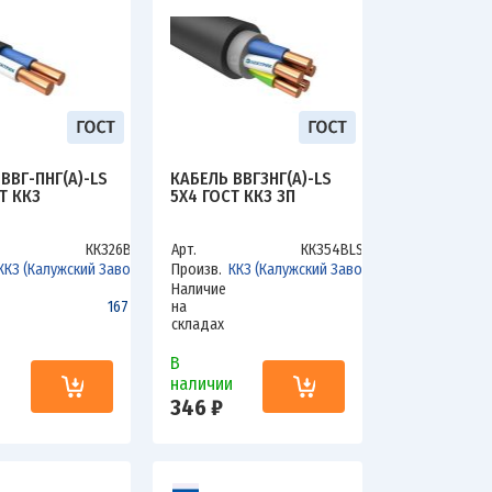
ВВГ-ПНГ(А)-LS
КАБЕЛЬ ВВГЗНГ(А)-LS
Т ККЗ
5Х4 ГОСТ ККЗ ЗП
ККЗ26ВLS
Арт.
ККЗ54ВLSзп
ККЗ (Калужский Завод)
Произв.
ККЗ (Калужский Завод)
Наличие
1677.2
на
0
складах
В
и
наличии
346 ₽