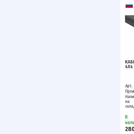
КАБ
4Х4
Арт.
Прои
Нали
на
скла
В
нал
280