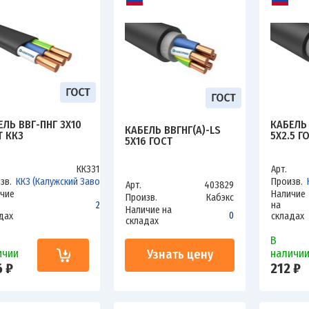
ЕЛЬ ВВГ-ПНГ 3Х10
КАБЕЛЬ 
КАБЕЛЬ ВВГНГ(А)-LS
Т ККЗ
5Х2.5 Г
5Х16 ГОСТ
ККЗ310В
Арт.
зв.
ККЗ (Калужский Завод)
Произв.
Арт.
403829
чие
Наличие
Произв.
Кабэкс
200
на
Наличие на
0
дах
складах
складах
В
Узнать цену
ичии
наличи
 ₽
212 ₽