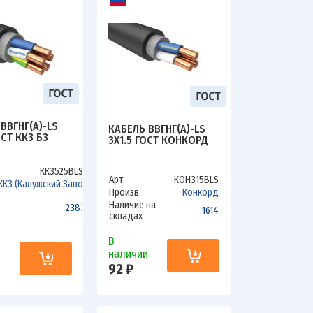
ВВГНГ(А)-LS
КАБЕЛЬ ВВГНГ(А)-LS
ОСТ ККЗ БЗ
3Х1.5 ГОСТ КОНКОРД
ККЗ525ВLSбз
Арт.
КОН315ВLS
ККЗ (Калужский Завод)
Произв.
Конкорд
Наличие на
2383.4
1614
складах
В
наличии
и
92 ₽