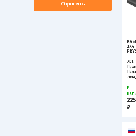
КАБ
3Х4 
PRY
Арт.
Прои
Нали
скла
В
нал
225
₽