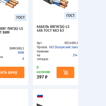
КАБЕЛЬ ВВГНГ(А)-LS
ВВГ-ПНГ(А)-LS
4Х6 ГОСТ ККЗ БЗ
Т ВИМ
Арт.
ККЗ46ВLSбз
Произв.
ККЗ (Калужский Завод)
ВИМ36ВLS
Наличие
ВИМ
на
2147.6
на
0
складах
В
нать цену
наличии
397 ₽