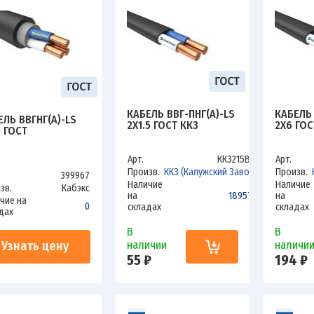
КАБЕЛЬ ВВГ-ПНГ(А)-LS
КАБЕЛЬ 
ЕЛЬ ВВГНГ(А)-LS
2Х1.5 ГОСТ ККЗ
2Х6 ГОС
0 ГОСТ
Арт.
ККЗ215ВLS
Арт.
Произв.
ККЗ (Калужский Завод)
Произв.
399967
Наличие
Наличие
зв.
Кабэкс
на
18957.6
на
чие на
0
складах
складах
дах
В
В
Узнать цену
наличии
наличи
55 ₽
194 ₽