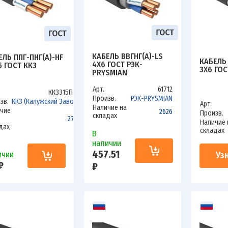
КАБЕЛЬ ВВГНГ(А)-LS
ЕЛЬ ППГ-ПНГ(А)-HF
КАБЕЛЬ 
4Х6 ГОСТ РЭК-
5 ГОСТ ККЗ
3Х6 ГОС
PRYSMIAN
Арт.
61712
ККЗ315ППП
Произв.
РЭК-PRYSMIAN
зв.
ККЗ (Калужский Завод)
Арт.
Наличие на
чие
2626
Произв.
складах
2720
Наличие 
дах
складах
В
наличии
457.51
Уз
ичии
₽
₽