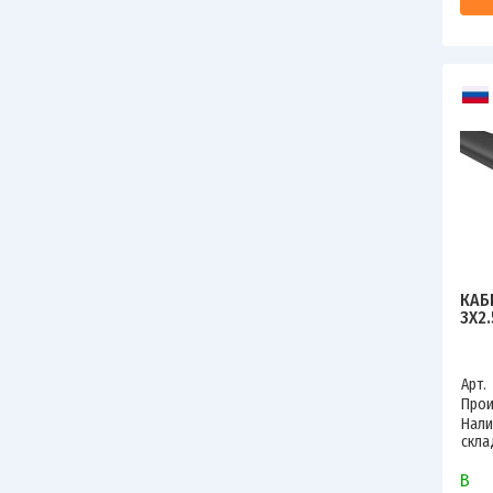
КАБ
3Х2
Арт.
Прои
Нали
скла
В