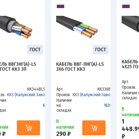
КАБЕЛЬ 
ЕЛЬ ВВГЗНГ(А)-LS
КАБЕЛЬ ВВГ-ПНГ(А)-LS
4Х25 ГО
 ГОСТ ККЗ ЗП
3Х6 ГОСТ ККЗ
Арт.
Произв.
ККЗ44ВLSзп
Арт.
ККЗ36ВLS
Наличие 
зв.
ККЗ (Калужский Завод)
Произв.
ККЗ (Калужский Завод)
складах
чие
Наличие
600
на
1620.6
В
дах
складах
наличи
1
В
ичии
наличии
448.9
 ₽
290 ₽
₽