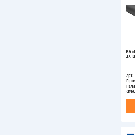
КАБ
3Х1
Арт.
Прои
Нали
скла