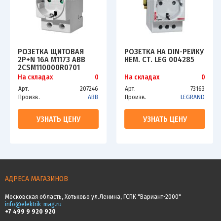
РОЗЕТКА ЩИТОВАЯ
РОЗЕТКА НА DIN-РЕЙКУ
2P+N 16А M1173 ABB
НЕМ. СТ. LEG 004285
2CSM110000R0701
На складах
0
На складах
0
Арт.
207246
Арт.
73163
Произв.
ABB
Произв.
LEGRAND
УЗНАТЬ ЦЕНУ
УЗНАТЬ ЦЕНУ
АДРЕСА МАГАЗИНОВ
Московская область, Хотьково ул.Ленина, ГСПК "Вариант-2000"
info@elektrik-mag.ru
+7 499 9 920 920