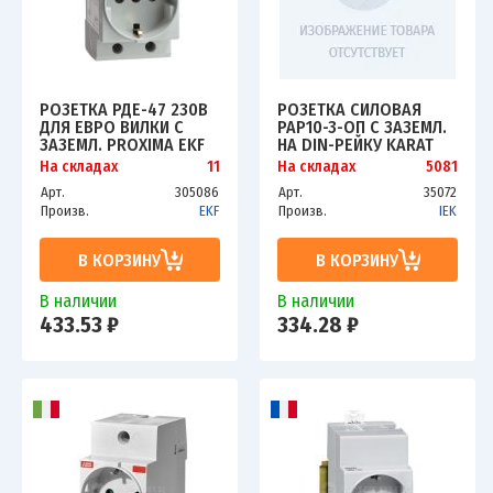
РОЗЕТКА РДЕ-47 230В
РОЗЕТКА СИЛОВАЯ
ДЛЯ ЕВРО ВИЛКИ С
РАР10-3-ОП С ЗАЗЕМЛ.
ЗАЗЕМЛ. PROXIMA EKF
НА DIN-РЕЙКУ KARAT
MDSE-47-PRO
IEK MRD10-16
На складах
11
На складах
5081
Арт.
305086
Арт.
35072
Произв.
EKF
Произв.
IEK
В КОРЗИНУ
В КОРЗИНУ
В наличии
В наличии
433.53 ₽
334.28 ₽