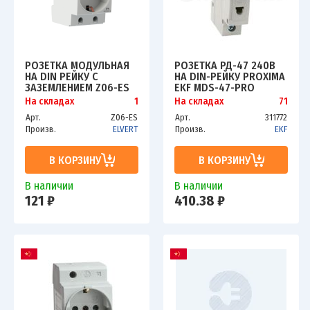
РОЗЕТКА МОДУЛЬНАЯ
РОЗЕТКА РД-47 240В
НА DIN РЕЙКУ С
НА DIN-РЕЙКУ PROXIMA
ЗАЗЕМЛЕНИЕМ Z06-ES
EKF MDS-47-PRO
ELVERT
На складах
1
На складах
71
Арт.
Z06-ES
Арт.
311772
Произв.
ELVERT
Произв.
EKF
В КОРЗИНУ
В КОРЗИНУ
В наличии
В наличии
121 ₽
410.38 ₽