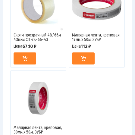
Скотч прозрачный 48/66м
Малярная лента, креповая,
43мкм СП 48-66-43
19мм х 50м, ЗУБР
67.10 ₽
112 ₽
Цена
Цена
Малярная лента, креповая,
30мм х 50м, ЗУБР