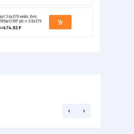
ут 3.6х370 нейл. бел.
.100шт) EKF plc-c-3.6x370
474.92 ₽
на