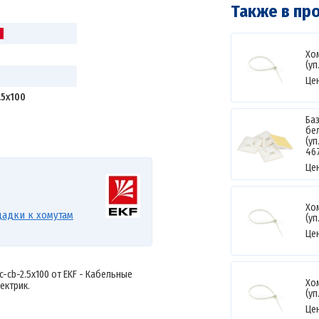
Также в пр
Хом
(уп
Це
.5x100
Баз
бе
(уп
46
Це
Хом
адки к хомутам
(уп
Це
lc-cb-2.5x100 от EKF - Кабельные
Хом
ектрик.
(уп
Це