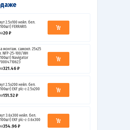
одаже
ут 2.5х100 нейл. бел.
.100шт) FERRARIS
20 ₽
на
а монтаж. самокл. 25х25
л. NFP-25-100/WH
.100шт) Navigator
70004710623
321.46 ₽
на
ут 2.5х200 нейл. бел.
.100шт) EKF plc-c-2.5x200
151.52 ₽
на
ут 3.6х300 нейл. бел.
.100шт) EKF plc-c-3.6x300
354.96 ₽
на