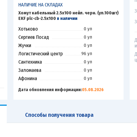
П
НАЛИЧИЕ НА СКЛАДАХ
З
Хомут кабельный 2.5х100 нейл. черн. (уп.100шт)
EKF plc-cb-2.5x100
в наличии
З
Хотьково
0 уп
Сергиев Посад
0 уп
Д
Жучки
0 уп
и
Логистический центр
96 уп
Д
ц
Сантехника
0 уп
Заломаева
0 уп
Афонина
0 уп
Дата обновления информации:
05.08.2026
Способы получения товара