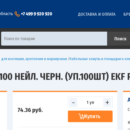
+7 499 9 920 920
область
ДОСТАВКА И ОПЛАТА
БР
 для изоляции, крепления и маркировки
/
Кабельные хомуты и площадки к хо
0 НЕЙЛ. ЧЕРН. (УП.100ШТ) EKF P
-
+
74.36
руб.
С
Купить
К