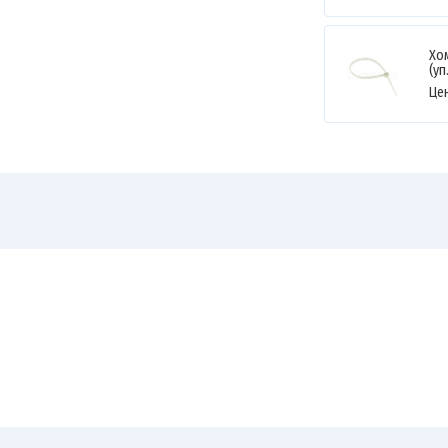
Хом
(уп
Це