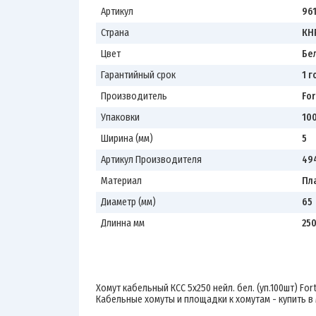
Артикул
96
Страна
КН
Цвет
Бе
Гарантийный срок
1 г
Производитель
For
Упаковки
10
Ширина (мм)
5
Артикул Производителя
49
Материал
Пл
Диаметр (мм)
65
Длинна мм
25
Хомут кабельный КСС 5х250 нейл. бел. (уп.100шт) Forti
Кабельные хомуты и площадки к хомутам - купить в 