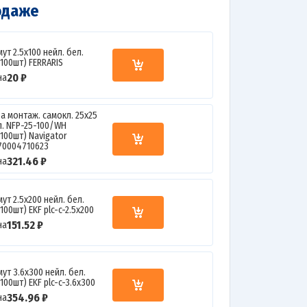
одаже
ут 2.5х100 нейл. бел.
.100шт) FERRARIS
20 ₽
на
а монтаж. самокл. 25х25
л. NFP-25-100/WH
.100шт) Navigator
70004710623
321.46 ₽
на
ут 2.5х200 нейл. бел.
.100шт) EKF plc-c-2.5x200
151.52 ₽
на
ут 3.6х300 нейл. бел.
.100шт) EKF plc-c-3.6x300
354.96 ₽
на