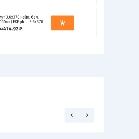
ут 3.6х370 нейл. бел.
.100шт) EKF plc-c-3.6x370
474.92 ₽
на