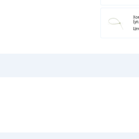
Хом
(уп
Це