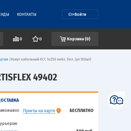
ЕНДЫ
КОНТАКТЫ
Войти
0
0
Корзина (
0
)
мутам
/
Хомут кабельный КСС 5х250 нейл. бел. (уп.100шт)
TISFLEX 49402
ДОСТАВКА
амовывоз:
БЕСПЛАТНО
Пункты на карте
урьером: