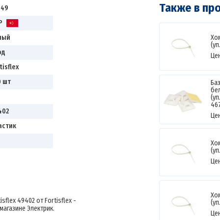
Также в пр
149
Р
Хом
лый
(уп
од
Це
tisflex
0 шт
Баз
бе
(уп
46
402
Це
астик
Хом
(уп
0
Це
Хом
sflex 49402 от Fortisflex -
(уп
магазине Электрик.
Це