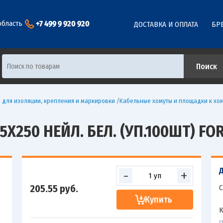
+7 499 9 920 920
область
ДОСТАВКА И ОПЛАТА
БР
 для изоляции, крепления и маркировки
/
Кабельные хомуты и площадки к хо
Х250 НЕЙЛ. БЕЛ. (УП.100ШТ) FOR
-
+
205.55
руб.
С
Купить
К