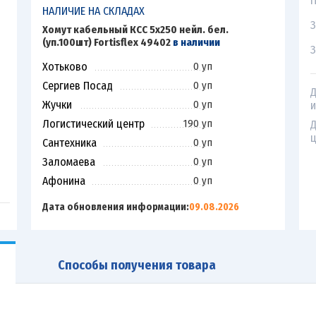
П
НАЛИЧИЕ НА СКЛАДАХ
З
Хомут кабельный КСС 5х250 нейл. бел.
(уп.100шт) Fortisflex 49402
в наличии
З
Хотьково
0 уп
Сергиев Посад
0 уп
Д
Жучки
0 уп
и
Логистический центр
190 уп
Д
ц
Сантехника
0 уп
Заломаева
0 уп
Афонина
0 уп
Дата обновления информации:
09.08.2026
Способы получения товара