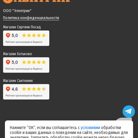
ООО "Электрик"
Политика конфиденциальности
Магазин Сергиев Посад
Магазин Хотьково
Магазин Сантехник
Нажмите “ОК”, если вы соглашаетесь с
условиями
обработки
cookie и ваших данных о поведении на сайте, необходимых для
Цены на сайте не являются офертой! Актуальные цены уточняйте у
аналитики. Запретить обработку cookie можете через браузер