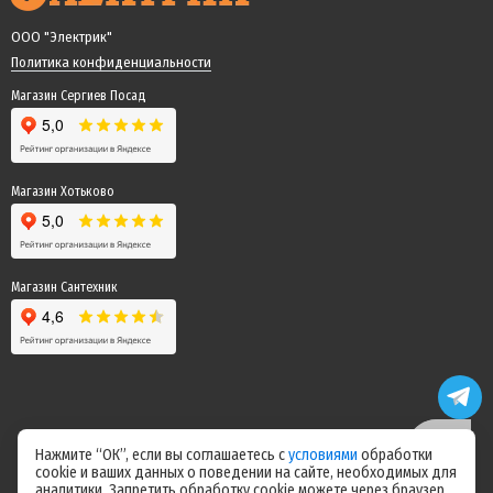
ООО "Электрик"
Политика конфиденциальности
Магазин Сергиев Посад
Магазин Хотьково
Магазин Сантехник
Нажмите “ОК”, если вы соглашаетесь с
условиями
обработки
cookie и ваших данных о поведении на сайте, необходимых для
Цены на сайте не являются офертой! Актуальные цены уточняйте у
аналитики. Запретить обработку cookie можете через браузер