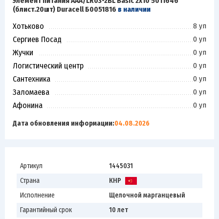
Элемент питания AAA/LR03-2BL Basic 2х10 5011646
(блист.20шт) Duracell Б0051816
в наличии
Хотьково
8 уп
Сергиев Посад
0 уп
Жучки
0 уп
Логистический центр
0 уп
Сантехника
0 уп
Заломаева
0 уп
Афонина
0 уп
Дата обновления информации:
04.08.2026
Артикул
1445031
Страна
КНР
Исполнение
Щелочной марганцевый
Гарантийный срок
10 лет