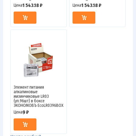
1 543.18 ₽
1 543.18 ₽
Цена
Цена
Элемент питания
алкалиновые
мизинчиковые LR03
(уп.96шт) в боксе
ЭКОНОМОВЪ EcoLR0396BOX
9 ₽
Цена