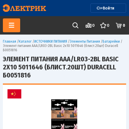
Войти
0
0
0
Главная
/
Каталог
/
ИСТОЧНИКИ ПИТАНИЯ
/
Элементы Питания
/
Батарейки
/
Элемент питания AAA/LR03-2BL Basic 2х10 5011646 (блист.20шт) Duracell
Б0051816
ЭЛЕМЕНТ ПИТАНИЯ AAA/LR03-2BL BASIC
2Х10 5011646 (БЛИСТ.20ШТ) DURACELL
Б0051816