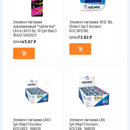
Элемент питания
Элемент питания 3R12 1BL
алкалиновый "таблетка"
(блист.1шт) Космос
LR44/AG13 BL-10 (уп.10шт)
KOC3R121BL
ФАZА 5002821
73.92 ₽
Цена
45.67 ₽
Цена
Элемент питания LR03
Элемент питания LR6
(уп.96шт) Космос
(уп.96шт) Космос
KOCLR03_96BOX
KOCLR6_96BOX