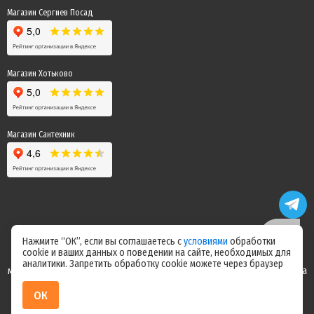
Магазин Сергиев Посад
Магазин Хотьково
Магазин Сантехник
Нажмите “ОК”, если вы соглашаетесь с
условиями
обработки
cookie и ваших данных о поведении на сайте, необходимых для
Цены на сайте не являются офертой! Актуальные цены уточняйте у
аналитики. Запретить обработку cookie можете через браузер
менеджера после оформления заказа! Спасибо за понимание! Команда
магазина "Электрик"
ОК
ИП Ерепилов Дмитрий Юрьевич / ИНН 504216004070