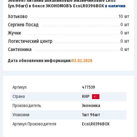
Элемент питания алкалиновые мизинчиковые LR03
(уп.96шт) в боксе ЭКОНОМОВЪ EcoLR0396BOX
в наличии
Хотьково
10 шт
Сергиев Посад
0 шт
Жучки
0 шт
Логистический центр
0 шт
Сантехника
0 шт
Дата обновления информации:
03.02.2026
Артикул
477539
Страна
КНР
Производитель
Экономка
Упаковки
1шт 96шт
Артикул Производителя
EcoLR0396BOX