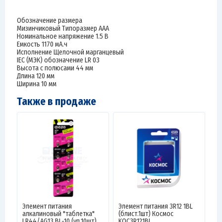
Обозначение размера
Мизинчиковый Типоразмер AAA
Номинальное напряжение 1.5 В
Емкость 1170 мА.ч
Исполнение Щелочной марганцевый
IEC (МЭК) обозначение LR 03
Высота с полюсами 44 мм
Длина 120 мм
Ширина 10 мм
Также в продаже
Элемент питания
Элемент питания 3R12 1BL
алкалиновый "таблетка"
(блист.1шт) Космос
LR44/AG13 BL-10 (уп.10шт)
KOC3R121BL