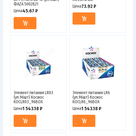
ФАZА 5002821
73.92 ₽
Цена
45.67 ₽
Цена
Элемент питания LR03
Элемент питания LR6
(уп.96шт) Космос
(уп.96шт) Космос
KOCLR03_96BOX
KOCLR6_96BOX
1 543.18 ₽
1 543.18 ₽
Цена
Цена