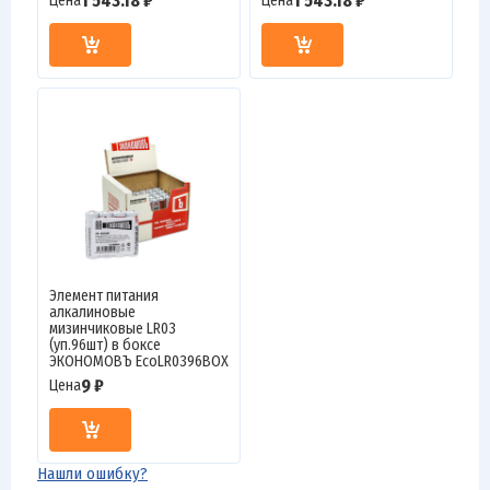
1 543.18 ₽
1 543.18 ₽
Цена
Цена
Элемент питания
алкалиновые
мизинчиковые LR03
(уп.96шт) в боксе
ЭКОНОМОВЪ EcoLR0396BOX
9 ₽
Цена
Нашли ошибку?