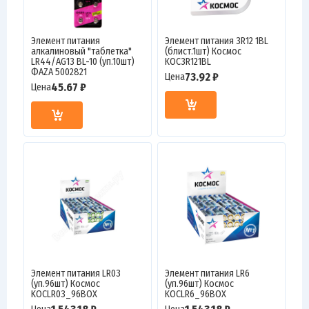
Элемент питания
Элемент питания 3R12 1BL
алкалиновый "таблетка"
(блист.1шт) Космос
LR44/AG13 BL-10 (уп.10шт)
KOC3R121BL
ФАZА 5002821
73.92 ₽
Цена
45.67 ₽
Цена
Элемент питания LR03
Элемент питания LR6
(уп.96шт) Космос
(уп.96шт) Космос
KOCLR03_96BOX
KOCLR6_96BOX