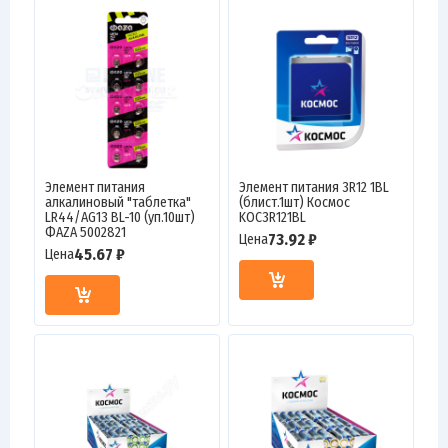
Элемент питания
Элемент питания 3R12 1BL
алкалиновый "таблетка"
(блист.1шт) Космос
LR44/AG13 BL-10 (уп.10шт)
KOC3R121BL
ФАZА 5002821
73.92 ₽
Цена
45.67 ₽
Цена