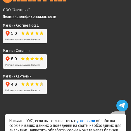
ООО "Электрик"
Политика конфиденциальности
Магазин Сергиев Посад
Магазин Хотьково
Магазин Сантехник
Нажмите “ОК”, если вы соглашаетесь с
условиями
обработки
cookie и ваших данных о поведении на сайте, необходимых для
Цены на сайте не являются офертой! Актуальные цены уточняйте у
аналитики. Запретить обработку cookie можете через браузер