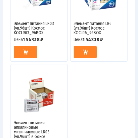
Элемент питания LR03
Элемент питания LR6
(уп.96шт) Космос
(уп.96шт) Космос
KOCLR03_96BOX
KOCLR6_96BOX
1 543.18 ₽
1 543.18 ₽
Цена
Цена
Элемент питания
алкалиновые
мизинчиковые LR03
(уп.96шт) в боксе