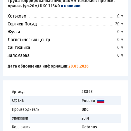
Труба гофрированная ПНД d40мм тяжелая с протяж.
оранж. (уп.20м) DKC 71540
в наличии
Хотьково
0 м
Сергиев Посад
20 м
Жучки
0 м
Логистический центр
0 м
Сантехника
0 м
Заломаева
0 м
Дата обновления информации:
20.05.2026
Артикул
58843
Страна
Россия
Производитель
DKC
Упаковки
20 м
Коллекция
Octopus