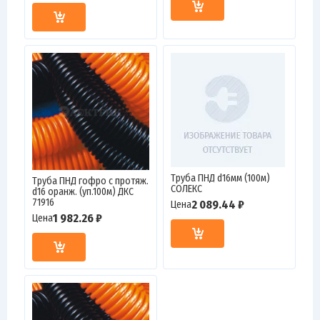
Труба ПНД d16мм (100м)
Труба ПНД гофро c протяж.
СОЛЕКС
d16 оранж. (уп.100м) ДКС
71916
2 089.44 ₽
Цена
1 982.26 ₽
Цена