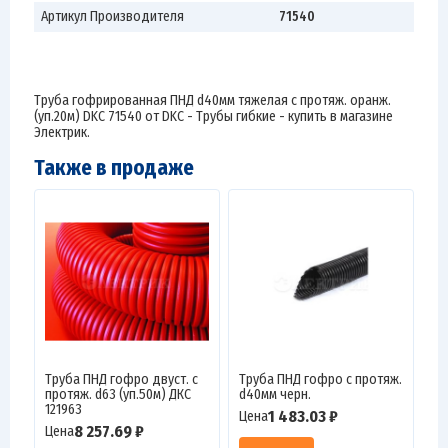
Артикул Производителя
71540
Труба гофрированная ПНД d40мм тяжелая с протяж. оранж.
(уп.20м) DKC 71540 от DKC - Трубы гибкие - купить в магазине
Электрик.
Также в продаже
Труба ПНД гофро двуст. с
Труба ПНД гофро с протяж.
протяж. d63 (уп.50м) ДКС
d40мм черн.
121963
1 483.03 ₽
Цена
8 257.69 ₽
Цена