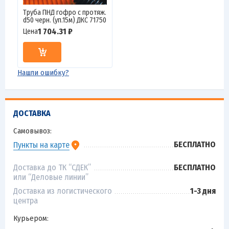
Труба ПНД гофро c протяж.
d50 черн. (уп.15м) ДКС 71750
1 704.31 ₽
Цена
Нашли ошибку?
ДОСТАВКА
Самовывоз:
БЕСПЛАТНО
Пункты на карте
Доставка до ТК “СДЕК”
БЕСПЛАТНО
или “Деловые линии”
Доставка из логистического
1-3 дня
центра
Курьером: