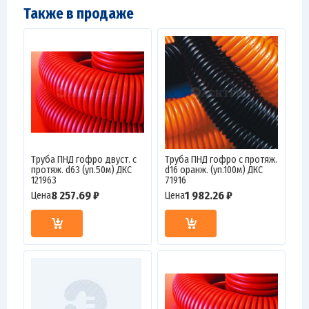
Также в продаже
Труба ПНД гофро двуст. с
Труба ПНД гофро c протяж.
протяж. d63 (уп.50м) ДКС
d16 оранж. (уп.100м) ДКС
121963
71916
8 257.69 ₽
1 982.26 ₽
Цена
Цена