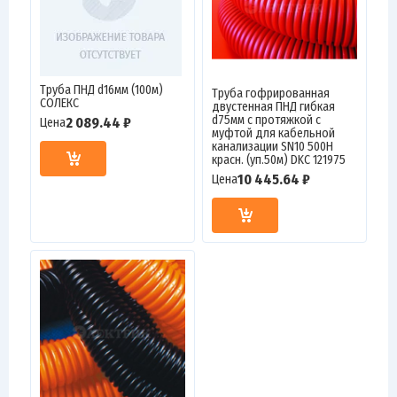
Труба ПНД d16мм (100м)
Труба гофрированная
СОЛЕКС
двустенная ПНД гибкая
d75мм с протяжкой с
2 089.44 ₽
Цена
муфтой для кабельной
канализации SN10 500Н
красн. (уп.50м) DKC 121975
10 445.64 ₽
Цена