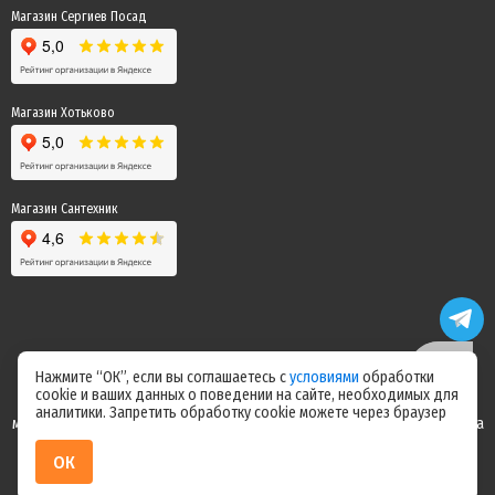
Магазин Сергиев Посад
Магазин Хотьково
Магазин Сантехник
Нажмите “ОК”, если вы соглашаетесь с
условиями
обработки
cookie и ваших данных о поведении на сайте, необходимых для
Цены на сайте не являются офертой! Актуальные цены уточняйте у
аналитики. Запретить обработку cookie можете через браузер
менеджера после оформления заказа! Спасибо за понимание! Команда
магазина "Электрик"
ОК
ИП Ерепилов Дмитрий Юрьевич / ИНН 504216004070