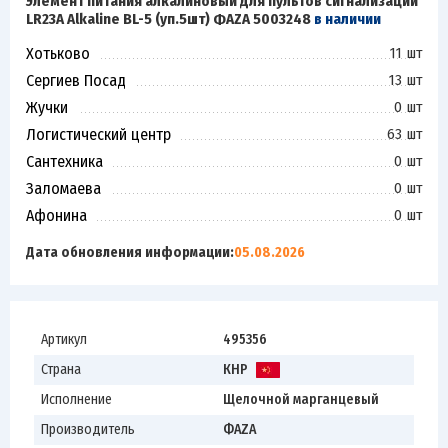
Элемент питания алкалиновый для пультов сигнализаций
LR23A Alkaline BL-5 (уп.5шт) ФАZА 5003248
в наличии
Хотьково
11 шт
Сергиев Посад
13 шт
Жучки
0 шт
Логистический центр
63 шт
Сантехника
0 шт
Заломаева
0 шт
Афонина
0 шт
Дата обновления информации:
05.08.2026
Артикул
495356
Страна
КНР
Исполнение
Щелочной марганцевый
Производитель
ФАZА