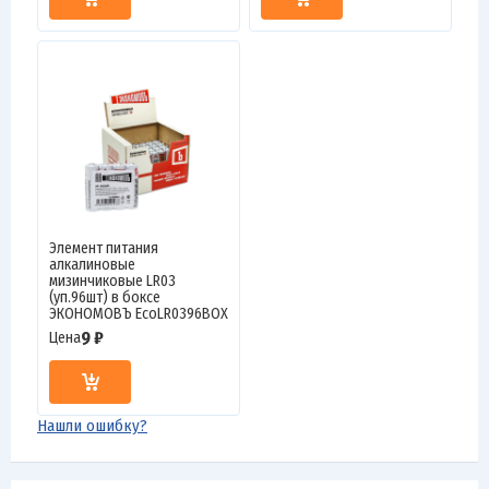
Элемент питания
алкалиновые
мизинчиковые LR03
(уп.96шт) в боксе
ЭКОНОМОВЪ EcoLR0396BOX
9 ₽
Цена
Нашли ошибку?