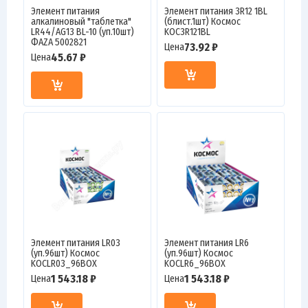
Элемент питания
Элемент питания 3R12 1BL
алкалиновый "таблетка"
(блист.1шт) Космос
LR44/AG13 BL-10 (уп.10шт)
KOC3R121BL
ФАZА 5002821
73.92 ₽
Цена
45.67 ₽
Цена
Элемент питания LR03
Элемент питания LR6
(уп.96шт) Космос
(уп.96шт) Космос
KOCLR03_96BOX
KOCLR6_96BOX
1 543.18 ₽
1 543.18 ₽
Цена
Цена