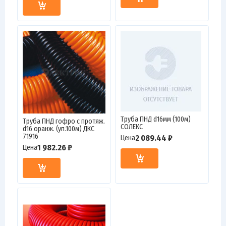
Труба ПНД d16мм (100м)
Труба ПНД гофро c протяж.
СОЛЕКС
d16 оранж. (уп.100м) ДКС
71916
2 089.44 ₽
Цена
1 982.26 ₽
Цена