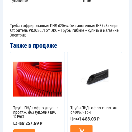
Упаковки
100м
Труба гофрированная ПНД d20мм безгалогенная (HF) с/з черн.
Строитель PR.022051 от DKC - Трубы гибкие - купить в магазине
Электрик.
Также в продаже
Труба ПНД гофро двуст. с
Труба ПНД гофро с протяж.
протяж. d63 (уп.50м) ДКС
d40мм черн.
121963
1 483.03 ₽
Цена
8 257.69 ₽
Цена