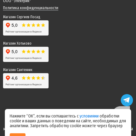
ООО "Электрик"
Политика конфиденциальности
Магазин Сергиев Посад
Магазин Хотьково
Магазин Сантехник
Нажмите “ОК”, если вы соглашаетесь с
условиями
обработки
cookie и ваших данных о поведении на сайте, необходимых для
Цены на сайте не являются офертой! Актуальные цены уточняйте у
аналитики. Запретить обработку cookie можете через браузер
менеджера после оформления заказа! Спасибо за понимание! Команда
магазина "Электрик"