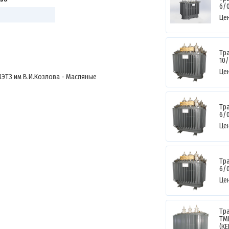
6/0
Це
Тр
10/
Це
МЭТЗ им В.И.Козлова - Масляные
Тр
6/0
Це
Тр
6/0
Це
Тр
ТМ
(К