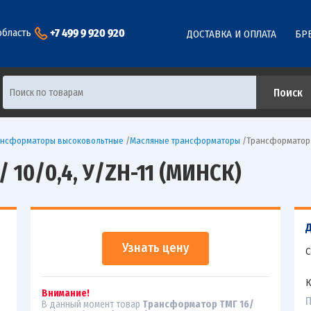
+7 499 9 920 920
область
ДОСТАВКА И ОПЛАТА
БР
ансформаторы высоковольтные
/
Масляные трансформаторы
/
Трансформатор Т
10/0,4, У/ZН-11 (МИНСК)
Узнать цену
С
К
Внимание!
П
В данный момент товар
Трансформатор ТМГ 16/