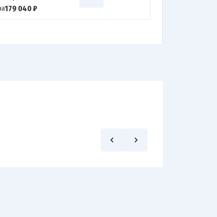
179 040 ₽
на