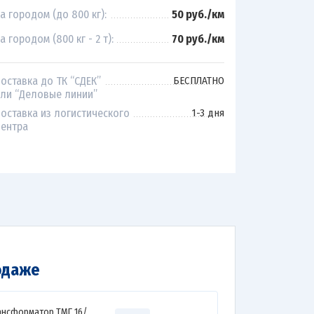
а городом (до 800 кг):
50 руб./км
а городом (800 кг - 2 т):
70 руб./км
оставка до ТК “СДЕК”
БЕСПЛАТНО
ли “Деловые линии”
оставка из логистического
1-3 дня
ентра
одаже
ансформатор ТМГ 16/