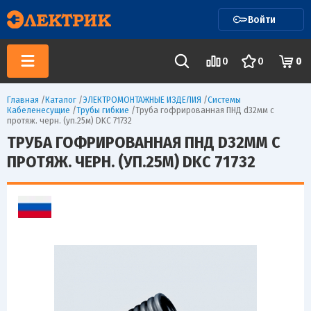
Войти
0
0
0
Главная
/
Каталог
/
ЭЛЕКТРОМОНТАЖНЫЕ ИЗДЕЛИЯ
/
Системы
Кабеленесущие
/
Трубы гибкие
/
Труба гофрированная ПНД d32мм с
протяж. черн. (уп.25м) DKC 71732
ТРУБА ГОФРИРОВАННАЯ ПНД D32ММ С
ПРОТЯЖ. ЧЕРН. (УП.25М) DKC 71732