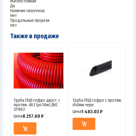
Маслостойкая
Да
Наличие галогенов
Нет
Продольные прорези
Нет
Также в продаже
Труба ПНД гофро двуст. с
Труба ПНД гофро с протяж.
протяж. d63 (уп.50м) ДКС
d40мм черн.
121963
1 483.03 ₽
Цена
8 257.69 ₽
Цена