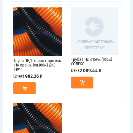
Труба ПНД d16мм (100м)
Труба ПНД гофро c протяж.
СОЛЕКС
d16 оранж. (уп.100м) ДКС
71916
2 089.44 ₽
Цена
1 982.26 ₽
Цена