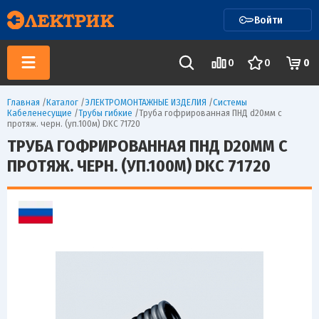
Войти
0
0
0
Главная
/
Каталог
/
ЭЛЕКТРОМОНТАЖНЫЕ ИЗДЕЛИЯ
/
Системы
Кабеленесущие
/
Трубы гибкие
/
Труба гофрированная ПНД d20мм с
протяж. черн. (уп.100м) DKC 71720
ТРУБА ГОФРИРОВАННАЯ ПНД D20ММ С
ПРОТЯЖ. ЧЕРН. (УП.100М) DKC 71720