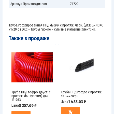
Артикул Производителя
71720
Труба гофрированная ПНД d20мм с протяж. черн. (уп.100м) DKC
71720 от DKC - Трубы гибкие - купить в магазине Электрик.
Также в продаже
Труба ПНД гофро двуст. с
Труба ПНД гофро с протяж.
протяж. d63 (уп.50м) ДКС
d40мм черн.
121963
1 483.03 ₽
Цена
8 257.69 ₽
Цена