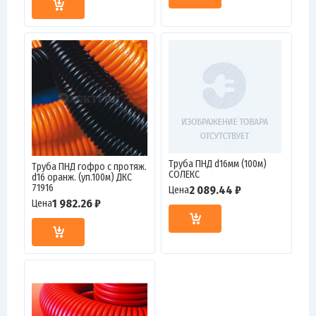
Труба ПНД d16мм (100м)
Труба ПНД гофро c протяж.
СОЛЕКС
d16 оранж. (уп.100м) ДКС
71916
2 089.44 ₽
Цена
1 982.26 ₽
Цена