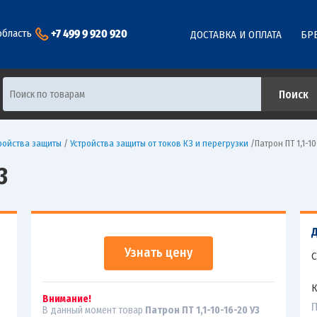
+7 499 9 920 920
область
ДОСТАВКА И ОПЛАТА
БР
ройства защиты
/
Устройства защиты от токов КЗ и перегрузки
/
Патрон ПТ 1,1-10
3
Узнать цену
С
К
Внимание!
П
В данный момент товар
Патрон ПТ 1,1-10-16-20 У3