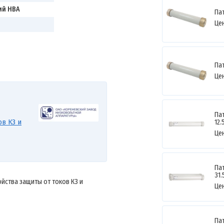
ий НВА
Пат
Це
Пат
Це
Пат
ов КЗ и
12.
Це
Пат
31.
ройства защиты от токов КЗ и
Це
Пат