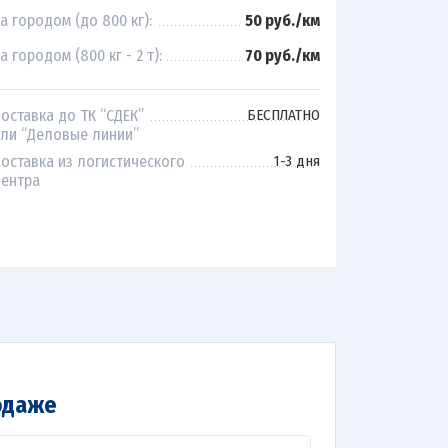
а городом (до 800 кг):
50 руб./км
а городом (800 кг - 2 т):
70 руб./км
оставка до ТК “СДЕК”
БЕСПЛАТНО
ли “Деловые линии”
оставка из логистического
1-3 дня
ентра
одаже