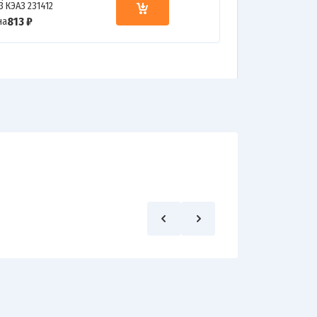
3 КЭАЗ 231412
813 ₽
на