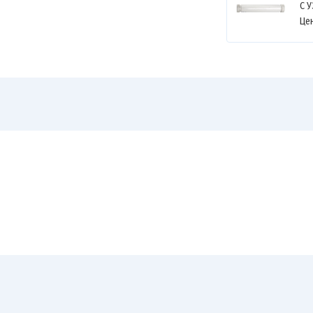
С У
Це