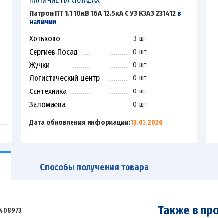
НАЛИЧИЕ НА СКЛАДАХ
Патрон ПТ 1.1 10кВ 16А 12.5кА С У3 КЭАЗ 231412
в
наличии
Хотьково
3 шт
Сергиев Посад
0 шт
Жучки
0 шт
Логистический центр
0 шт
Сантехника
0 шт
Заломаева
0 шт
Дата обновления информации:
13.03.2026
Способы получения товара
Также в пр
408973