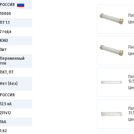
РОССИЯ
10000
Пат
Це
ПТ 1.1
2 года
КЭАЗ
Пат
3шт
Це
Переменный
ток
ПКТ, ПТ
Пат
12.
Нет (без)
Це
РОССИЯ
12.5 кА
Пат
31.
231412
Це
16А
1.62