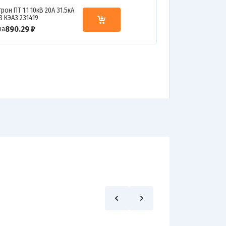
рон ПТ 1.1 10кВ 20А 31.5кА
3 КЭАЗ 231419
890.29 ₽
на