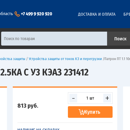
+7 499 9 920 920
область
ДОСТАВКА И ОПЛАТА
БР
ройства защиты
/
Устройства защиты от токов КЗ и перегрузки
/
Патрон ПТ 1.1 10
2.5КА С У3 КЭАЗ 231412
-
+
813
руб.
Купить