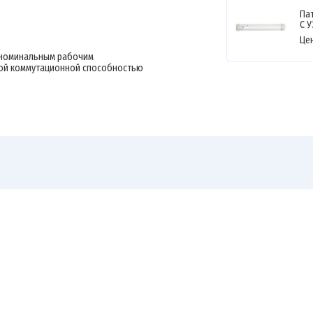
Пат
С У
Це
с номинальным рабочим
ной коммутационной способностью