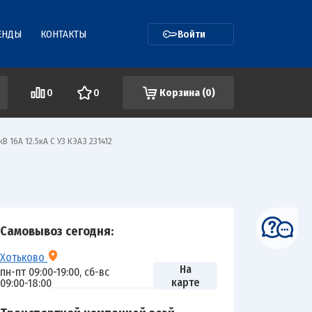
ЕНДЫ
КОНТАКТЫ
Войти
0
0
Корзина (
0
)
кВ 16А 12.5кА С У3 КЭАЗ 231412
Самовывоз сегодня:
Хотьково
На
пн-пт 09:00-19:00, сб-вс
карте
09:00-18:00