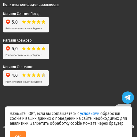
Политика конфиденциальности
Магазин Сергиев Посад
Магазин Хотьково
Магазин Сантехник
Нажмите “ОК”, если вы соглашаетесь с
условиями
обработки
cookie и ваших данных о поведении на сайте, необходимых для
Цены на сайте не являются офертой! Актуальные цены уточняйте у
аналитики. Запретить обработку cookie можете через браузер
менеджера после оформления заказа! Спасибо за понимание! Команда
магазина "Электрик"