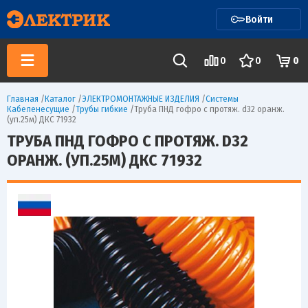
Войти
0
0
0
Главная
/
Каталог
/
ЭЛЕКТРОМОНТАЖНЫЕ ИЗДЕЛИЯ
/
Системы
Кабеленесущие
/
Трубы гибкие
/
Труба ПНД гофро c протяж. d32 оранж.
(уп.25м) ДКС 71932
ТРУБА ПНД ГОФРО C ПРОТЯЖ. D32
ОРАНЖ. (УП.25М) ДКС 71932