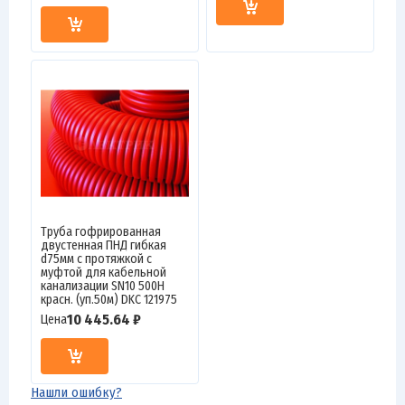
Труба гофрированная
двустенная ПНД гибкая
d75мм с протяжкой с
муфтой для кабельной
канализации SN10 500Н
красн. (уп.50м) DKC 121975
10 445.64 ₽
Цена
Нашли ошибку?