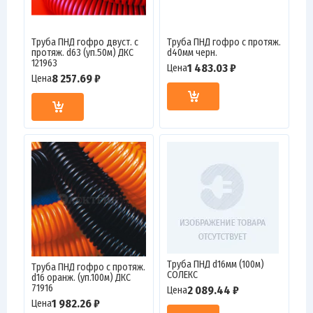
Труба ПНД гофро двуст. с
Труба ПНД гофро с протяж.
протяж. d63 (уп.50м) ДКС
d40мм черн.
121963
1 483.03 ₽
Цена
8 257.69 ₽
Цена
Труба ПНД d16мм (100м)
Труба ПНД гофро c протяж.
СОЛЕКС
d16 оранж. (уп.100м) ДКС
71916
2 089.44 ₽
Цена
1 982.26 ₽
Цена