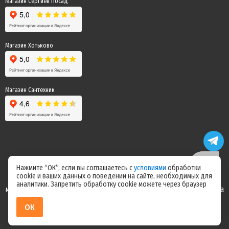
Магазин Сергиев Посад
Магазин Хотьково
Магазин Сантехник
Нажмите “ОК”, если вы соглашаетесь с
условиями
обработки
cookie и ваших данных о поведении на сайте, необходимых для
Цены на сайте не являются офертой! Актуальные цены уточняйте у
аналитики. Запретить обработку cookie можете через браузер
менеджера после оформления заказа! Спасибо за понимание! Команда
магазина "Электрик"
ОК
ИП Ерепилов Дмитрий Юрьевич / ИНН 504216004070