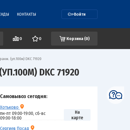
ЕНДЫ
КОНТАКТЫ
Войти
0
0
Корзина (
0
)
анж. (уп.100м) DKC 71920
УП.100М) DKC 71920
Самовывоз сегодня:
Хотьково
На
пн-пт 09:00-19:00, сб-вс
карте
09:00-18:00
Сергиев Посад