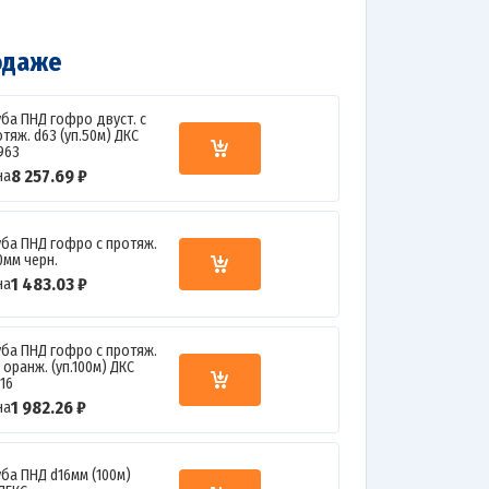
одаже
уба ПНД гофро двуст. с
тяж. d63 (уп.50м) ДКС
963
8 257.69 ₽
на
уба ПНД гофро с протяж.
0мм черн.
1 483.03 ₽
на
уба ПНД гофро c протяж.
 оранж. (уп.100м) ДКС
916
1 982.26 ₽
на
уба ПНД d16мм (100м)