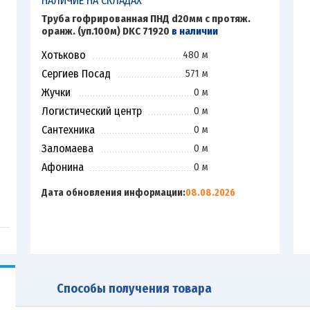
НАЛИЧИЕ НА СКЛАДАХ
Труба гофрированная ПНД d20мм с протяж.
оранж. (уп.100м) DKC 71920
в наличии
Хотьково
480 м
Сергиев Посад
571 м
Жучки
0 м
Логистический центр
0 м
Сантехника
0 м
Заломаева
0 м
Афонина
0 м
Дата обновления информации:
08.08.2026
Способы получения товара