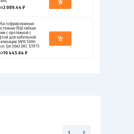
ЛЕКС
2 089.44 ₽
на
уба гофрированная
устенная ПНД гибкая
5мм с протяжкой с
фтой для кабельной
нализации SN10 500Н
сн. (уп.50м) DKC 121975
10 445.64 ₽
на