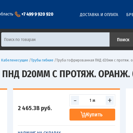
+7 499 9 920 920
область
ДОСТАВКА И ОПЛАТА
БР
ы Кабеленесущие
/
Трубы гибкие
/
Труба гофрированная ПНД d20мм с протяж. ор
ПНД D20ММ С ПРОТЯЖ. ОРАНЖ. (
-
+
2 465.38
руб.
Купить