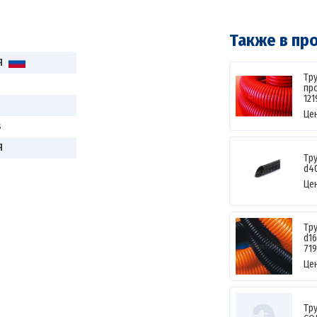
Также в пр
Я
Тр
про
121
Це
s
Я
Тр
d4
Це
Тр
d16
71
Це
Тр