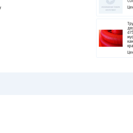
СО
Це
т
Тр
дв
d7
му
ка
кра
Це