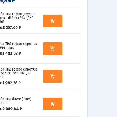
одаже
уба ПНД гофро двуст. с
тяж. d63 (уп.50м) ДКС
963
8 257.69 ₽
на
уба ПНД гофро с протяж.
0мм черн.
1 483.03 ₽
на
уба ПНД гофро c протяж.
 оранж. (уп.100м) ДКС
916
1 982.26 ₽
на
уба ПНД d16мм (100м)
ЛЕКС
2 089.44 ₽
на