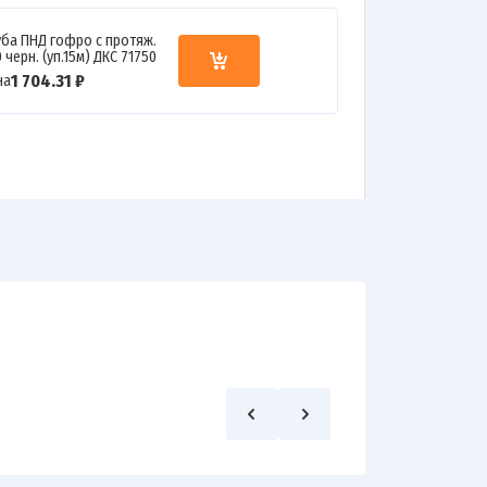
уба ПНД гофро c протяж.
 черн. (уп.15м) ДКС 71750
1 704.31 ₽
на