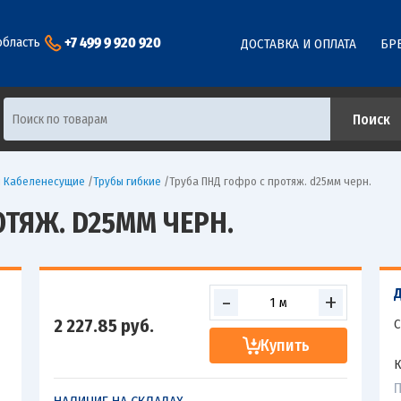
+7 499 9 920 920
область
ДОСТАВКА И ОПЛАТА
БР
ы Кабеленесущие
/
Трубы гибкие
/
Труба ПНД гофро с протяж. d25мм черн.
ОТЯЖ. D25ММ ЧЕРН.
-
+
2 227.85
руб.
С
Купить
К
П