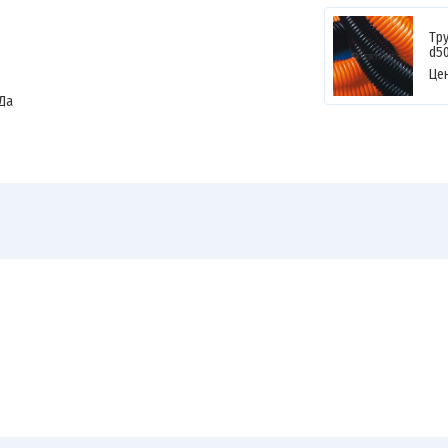
Тр
d50
Це
Да