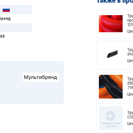
Также в пр
Я
Тр
бренд
про
121
Це
-08
Тр
d4
Це
Тр
d16
71
Це
Тр
СО
Це