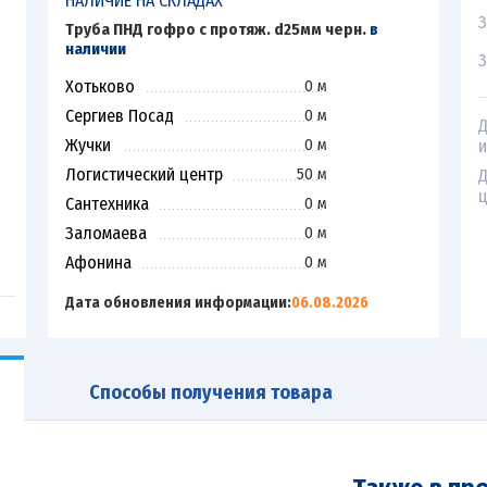
НАЛИЧИЕ НА СКЛАДАХ
З
Труба ПНД гофро с протяж. d25мм черн.
в
наличии
З
Хотьково
0 м
Сергиев Посад
0 м
Д
Жучки
0 м
и
Логистический центр
50 м
Д
ц
Сантехника
0 м
Заломаева
0 м
Афонина
0 м
Дата обновления информации:
06.08.2026
Способы получения товара