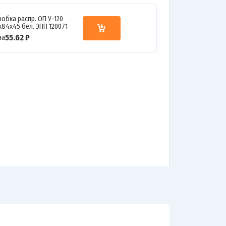
робка распр. ОП У-120
х84х45 бел. ЭПП 120071
55.62 ₽
на