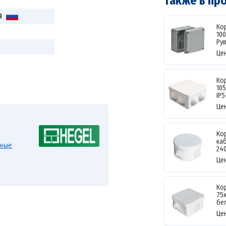
Также в пр
Я
Ко
100
Ру
Це
Ко
105
IP5
Це
Ко
каб
ьные
24
Це
Ко
75х
бел
Це