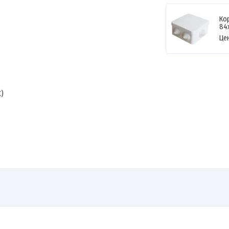
Ко
84
Це
ЕС)