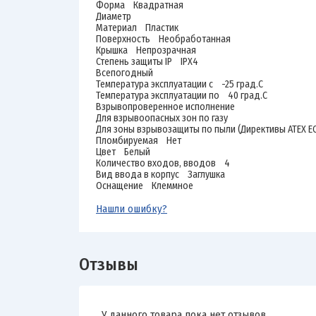
Форма Квадратная
Диаметр
Материал Пластик
Поверхность Необработанная
Крышка Непрозрачная
Степень защиты IP IPX4
Всепогодный
Температура эксплуатации с -25 град.C
Температура эксплуатации по 40 град.C
Взрывопроверенное исполнение
Для взрывоопасных зон по газу
Для зоны взрывозащиты по пыли (Директивы ATEX 
Пломбируемая Нет
Цвет Белый
Количество входов, вводов 4
Вид ввода в корпус Заглушка
Оснащение Клеммное
Нашли ошибку?
Отзывы
У данного товара пока нет отзывов