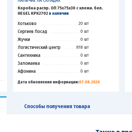
НАЛИЧИЕ НА СКЛАДАХ
Коробка распр. ОП 75х75х30 с клемн. бел.
HEGEL КРК2702
в наличии
Хотьково
20 шт
Сергиев Посад
0 шт
Жучки
0 шт
Логистический центр
818 шт
Сантехника
0 шт
Заломаева
0 шт
Афонина
0 шт
Дата обновления информации:
07.08.2026
Способы получения товара