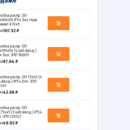
одаже
робка распр. ОП
х100х50 IP54 без герм.
винил 67049
107.52 ₽
на
робка распр. ОП
х105х56 (4 каб.ввод.)
4 бел. ЭПП 100011
87.64 ₽
на
робка распр. ОП 75х45 (4
.ввод.) IP54 бел. ЭПП
0341
42.06 ₽
на
робка распр. ОП
75х45 (3 каб.ввод.) IP54
. ЭПП 220321
49.93 ₽
на