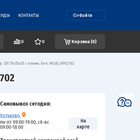
ЕНДЫ
КОНТАКТЫ
Войти
0
0
Корзина (
0
)
. ОП 75х75х30 с клемн. бел. HEGEL КРК2702
702
Самовывоз сегодня:
Хотьково
На
пн-пт 09:00-19:00, сб-вс
карте
09:00-18:00