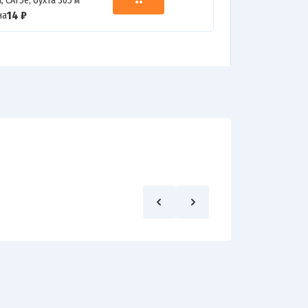
, CAT5e, бухта 305 м
14 ₽
на