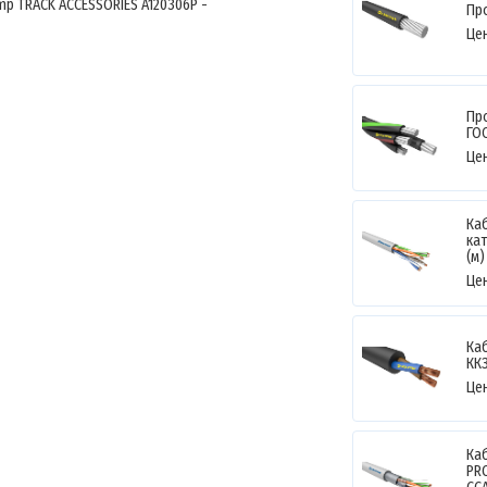
p TRACK ACCESSORIES A120306P -
Пр
Це
Пр
ГО
Це
Ка
ка
(м
Це
Ка
КК
Це
Ка
PR