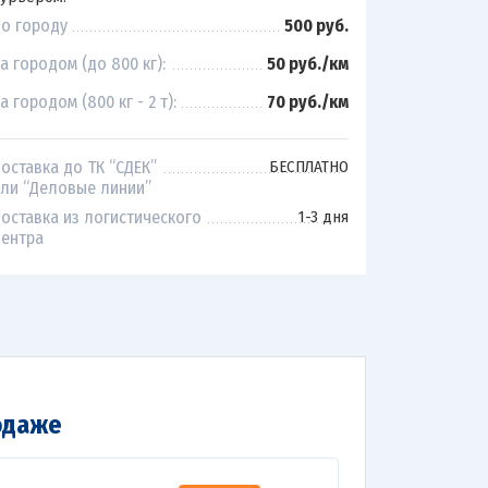
о городу
500 руб.
а городом (до 800 кг):
50 руб./км
а городом (800 кг - 2 т):
70 руб./км
оставка до ТК “СДЕК”
БЕСПЛАТНО
ли “Деловые линии”
оставка из логистического
1-3 дня
ентра
одаже