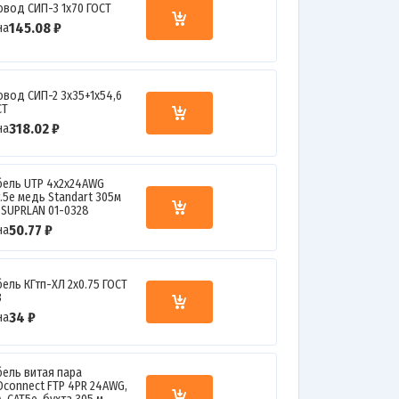
овод СИП-3 1х70 ГОСТ
145.08 ₽
на
овод СИП-2 3х35+1х54,6
СТ
318.02 ₽
на
бель UTP 4х2х24AWG
т.5е медь Standart 305м
) SUPRLAN 01-0328
50.77 ₽
на
бель КГтп-ХЛ 2х0.75 ГОСТ
З
34 ₽
на
бель витая пара
Oconnect FTP 4PR 24AWG,