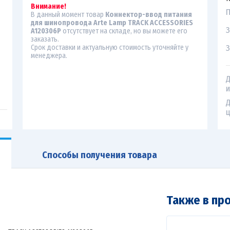
Внимание!
П
В данный момент товар
Коннектор-ввод питания
для шинопровода Arte Lamp TRACK ACCESSORIES
З
A120306P
отсутствует на складе, но вы можете его
заказать.
З
Срок доставки и актуальную стоимость уточняйте у
менеджера.
Д
и
Д
ц
Способы получения товара
Также в пр