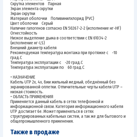
Скрутка элементов Парная
Экран элемента скрутки
Экран скрутки
Материал оболочки Поливинилхлорид (PVC)
Цвет оболочки Серый
Наличие галогенов согласно EN 50267-2-2 (исполнение нг-HF)
Огнестойкость
Низкое выделение дыма в соответствии с EN 61034-2
(исполнение нг-LS)
Внешний диаметр кабеля
Рекомендуемая температура монтажа при протяжке с -10
град.C
Температура эксплуатации с -20 град.C
Температура эксплуатации по 60 град.C
• НАЗНАЧЕНИЕ
Кабель UTP 2х, 4х, 8ми жильный медный, обеднённый без
экранированной оплетки. Отличительные черты кабеля UTP –
низкая стоимость.
• ОБЛАСТЬ ПРИМЕНЕНИЯ
Применяется данный кабель в сетях телефонной и
информационной связи. Категория информационного кабеля
UTP достигает 6е. Может применяться в сетях
структурированных кабельных систем, а так же для бытового и
общепромышленного применения.
Также в продаже