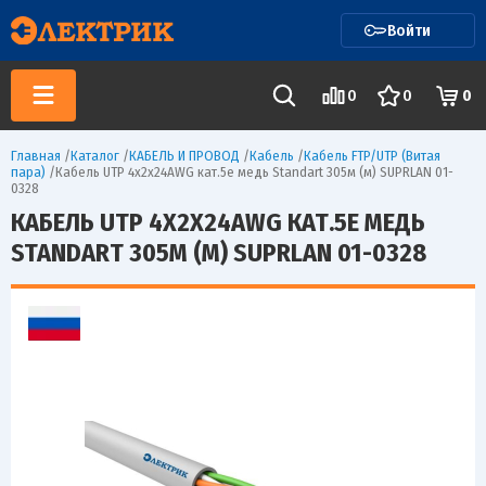
Войти
0
0
0
Главная
/
Каталог
/
КАБЕЛЬ И ПРОВОД
/
Кабель
/
Кабель FTP/UTP (Витая
пара)
/
Кабель UTP 4х2х24AWG кат.5е медь Standart 305м (м) SUPRLAN 01-
0328
КАБЕЛЬ UTP 4Х2Х24AWG КАТ.5Е МЕДЬ
STANDART 305М (М) SUPRLAN 01-0328