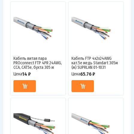
Кабель витая пара
Кабель FTP 4х2х24AWG
PROconnect FTP 4PR 24AWG,
кат.5е медь Standart 305м
CCA, CAT5e, бухта 305 м
(м) SUPRLAN 01-1031
14 ₽
65.76 ₽
Цена
Цена