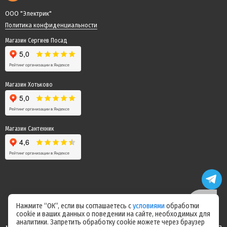
ООО "Электрик"
Политика конфиденциальности
Магазин Сергиев Посад
Магазин Хотьково
Магазин Сантехник
Нажмите “ОК”, если вы соглашаетесь с
условиями
обработки
cookie и ваших данных о поведении на сайте, необходимых для
Цены на сайте не являются офертой! Актуальные цены уточняйте у
аналитики. Запретить обработку cookie можете через браузер