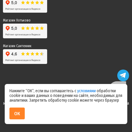
Магазин Хотьково
Магазин Сантехник
Нажмите “ОК”, если вы соглашаетесь с
условиями
обработки
cookie и ваших данных о поведении на сайте, необходимых для
Цены на сайте не являются офертой! Актуальные цены уточняйте у
аналитики. Запретить обработку cookie можете через браузер
менеджера после оформления заказа! Спасибо за понимание! Команда
магазина "Электрик"
ОК
ИП Ерепилов Дмитрий Юрьевич / ИНН 504216004070