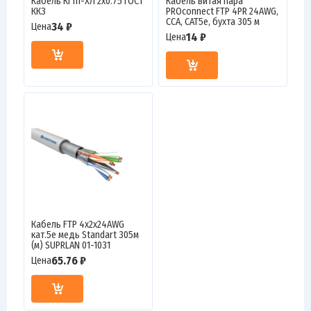
Кабель КГтп-ХЛ 2х0.75 ГОСТ
Кабель витая пара
ККЗ
PROconnect FTP 4PR 24AWG,
CCA, CAT5e, бухта 305 м
34 ₽
Цена
14 ₽
Цена
Кабель FTP 4х2х24AWG
кат.5е медь Standart 305м
(м) SUPRLAN 01-1031
65.76 ₽
Цена