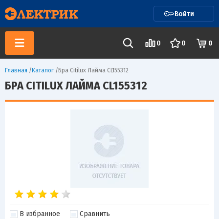
Войти
0
0
0
Главная
/
Каталог
/
Бра Citilux Лайма CL155312
БРА CITILUX ЛАЙМА CL155312
В избранное
Сравнить